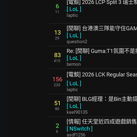
[電競] 2026 LCP Split 3 瑞
6
[
LoL
]
11
laptic
[閒聊] 台港澳三隊能守住GA
13
[
LoL
]
29
question2
Re: [閒聊] Guma:T1氛
83
[
LoL
]
415
bernon
[電競] 2026 LCK Regular Se
156
[
LoL
]
220
laptic
[閒聊] BLG經理：是Bin主
51
[
LoL
]
80
keel90135
[情報] 任天堂近四成遊戲銷售
2
[
NSwitch
]
6
asdf1256