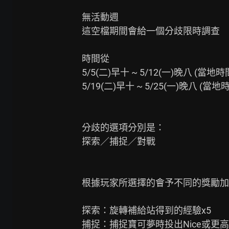
無活動週

這空檔期間會給一個分歧限時調查

時間從

5/5(二)早十 ~ 5/12(一)晚八 (當地時間
5/19(二)早十 ~ 5/25(一)晚八 (當地時
分歧的選項分別是：

探索／捕捉／對戰

根據玩家所選擇的會予不同的獎勵加
探索：旋轉補給站得到的經驗x5

捕捉：捕捉寶可夢時投出Nice或更高評