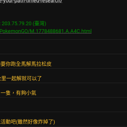
-your-path-timed-research/
03.75.79.20 (臺灣)

bs/PokemonGO/M.1778488681.A.A4C.html
動要你跑全馬解馬拉松皮
公里一起解就可以了
）一隻，有夠小氣
）
活動吧(雖然好像炸掉了)