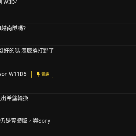
士制 W3D4
M越南隊嗎?
圍不是挺好的嗎 怎麼換打野了
ason W11D5
置底
動提出希望輪換
仍是實體版，與Sony