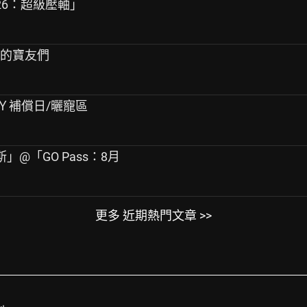
t 2026：超級壓軸」
換的寶友們
t超夢Ｙ補償日/曬寵區
」@「GO Pass：8月
更多 近期熱門文章 >>