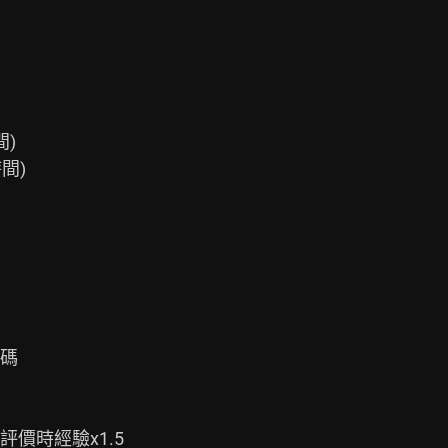
)

間)

碼

價時經驗x1.5
