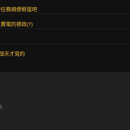
解任務順便孵蛋吧
電的德政(?)
哪個天才寫的
)