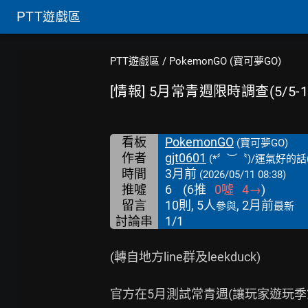
PTT
遊戲區
PTT遊戲區
/
PokemonGO (寶可夢GO)
[情報] 5月常青週限時調查(5/5-12+
看板
PokemonGO
(寶可夢GO)
作者
gjt0601
(*〞︶〝)/運氣好的話(^
時間
3月前
(2026/05/11 08:38)
推噓
6
(
6
推
0
噓
4
→
)
留言
10則, 5人
, 2月前
參與
最新
討論串
1/1
(轉自地方line群及leekduck)

官方在5月測試常青週(讓玩家遊玩季