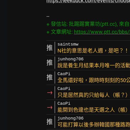
https://leekduck.com/events/choose
※ 發信站: 批踢踢實業坊(ptt.cc), 來自: 2
※ 文章網址: 
https://www.ptt.cc/b
saintsmw
推
N社的意思是老人週，是吧？！
junhong706
推
說是養生月結果本月唯一的活
CaoPi
推
全馬還好啦，跟時時刻刻的50
CaoPi
→
只是居然真的只給每人（帳？
CaoPi
→
能開到色違也是天選之人（帳
junhong706
推
可能打算以後多辦韓國那種路跑