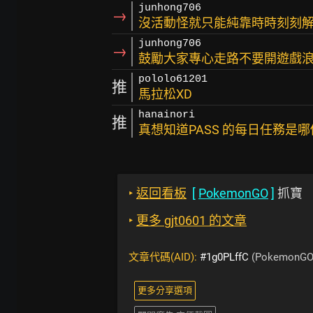
junhong706
→
沒活動怪就只能純靠時時刻刻
junhong706
→
鼓勵大家專心走路不要開遊戲浪費
pololo61201
推
馬拉松XD
hanainori
推
真想知道PASS 的每日任務是
‣
返回看板
[
PokemonGO
]
抓寶
‣
更多 gjt0601 的文章
文章代碼(AID):
#1g0PLffC
(PokemonGO
更多分享選項