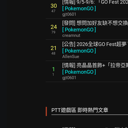
[情報] 9/5-9/6: 「GO Fes
30
[
PokemonGO
]
47
gjt0601
[發問] 想問加好友缺不想交
24
[
PokemonGO
]
79
creamnut
[公告] 2026全球GO Fes
21
[
PokemonGO
]
48
AllenSue
[情報] 亮晶晶首飾+「拉帝亞斯
1
[
PokemonGO
]
1
gjt0601
PTT遊戲區 即時熱門文章