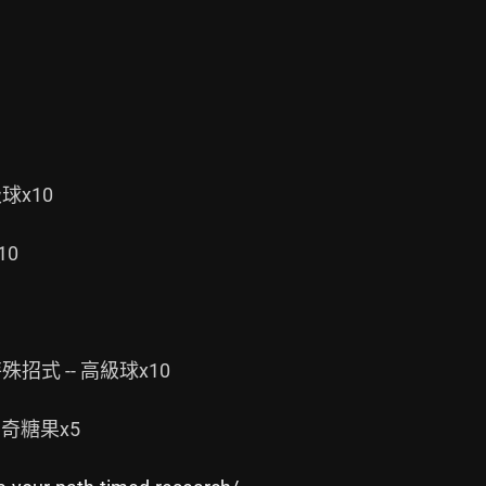
x10

0

 -- 高級球x10

糖果x5
