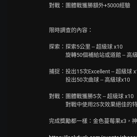
對戰：團體戰獲勝額外+5000經驗

限時調查的內容：

探索：探索5公里 -- 超級球 x10

　　　旋轉50個補給站或道館 -- 高級球
捕捉：投出15次Excellent -- 超級球 x1
　　　投出50次曲球 -- 高級球x10

對戰：團體戰獲勝5次 -- 超級球 x10

　　　對戰中使用25次效果絕佳的特殊招式
完成獎勵都一樣：金色蔓莓果x3，神奇