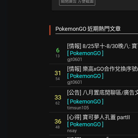
關閉廣告 方便截圖
PokemonGO 近期熱門文章
[情報] 8/25早十-8/30晚八:
6
[
PokemonGO
]
13
gjt0601
[情報] 樂高xGO合作兌換序
31
[
PokemonGO
]
54
gjt0601
[公告] 八月置底閒聊區/廣
33
[
PokemonGO
]
62
timsun105
[心得] 寶可夢人孔蓋 partII
36
[
PokemonGO
]
48
nsay