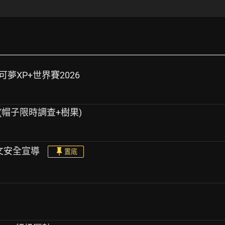
 寶可夢XP+世界賽2026
號(帽子限時調查+樹果)
告文安全宣導
置底