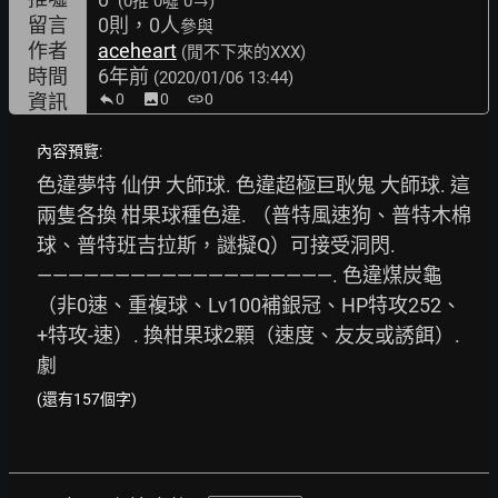
(0推
0噓 0→
)
留言
0則，0人
參與
作者
aceheart
(閒不下來的XXX)
時間
6年前
(2020/01/06 13:44)
資訊
0
image
0
link
0
內容預覽:
色違夢特 仙伊 大師球. 色違超極巨耿鬼 大師球. 這
兩隻各換 柑果球種色違. （普特風速狗、普特木棉
球、普特班吉拉斯，謎擬Q）可接受洞閃. 
———————————————————. 色違煤炭龜
（非0速、重複球、Lv100補銀冠、HP特攻252、
+特攻-速）. 換柑果球2顆（速度、友友或誘餌）. 
劇
(還有157個字)