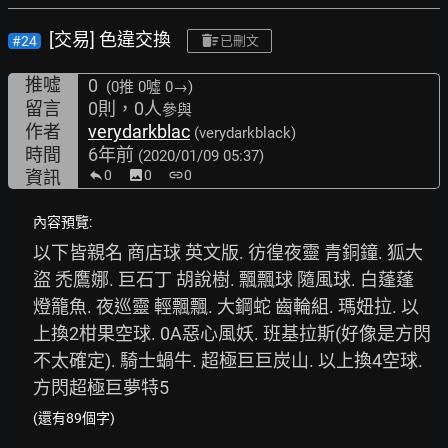
[交易] 色違交換
#24
已刪文
推噓
0
(0推
0噓 0→
)
留言
0則，0人
參與
作者
verydarkblac
(verydarkblack)
時間
6年前
(2020/01/09 05:37)
資訊
0
image
0
link
0
內容預覽:
以下皆親名 商店球 英文版. 彷徨夜靈 青銅鐘. 狐大
盜 禿鷹娜. 巨石丁 胡說樹. 飄飄球 隨風球. 白蓬蓬 
燈籠魚. 夜巡靈 輕飄飄. 大鋼蛇 齒輪組. 瑪妞拉. 以
上換2柑果空球. 0A惡心風妖. 班基拉斯(好像是方閃 
不太確定). 騎士蝸牛. 超極巨巨炭山. 以上換4空球. 
方閃超極巨夢特5
(還有89個字)