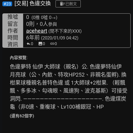
[交易] 色違交換
#23
已刪文
推噓
0
(0推
0噓 0→
)
留言
0則，0人
參與
作者
aceheart
(閒不下來的XXX)
時間
6年前
(2020/01/09 04:42)
資訊
0
image
0
link
0
內容預覽:
色違夢特 仙伊 大師球（親名）公. 色違夢特仙伊 
月亮球（公、內斂、特攻HP252、非親名蛋孵). 換 
柑果球種親名普特色違 或 1大師球+2柑果. （輕飄
飄、多多冰、勾魂眼、風速狗、波克基斯）可接受
洞閃. ———————————————————. 色違煤炭
龜（非0速、重複球、Lv100補銀冠、HP
(還有62個字)