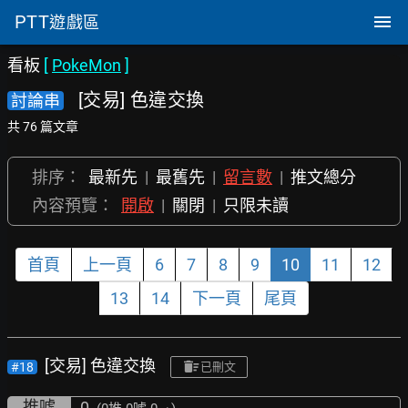
PTT
遊戲區
看板
[
PokeMon
]
[交易] 色違交換
討論串
共 76 篇文章
排序：
最新先
|
最舊先
|
留言數
|
推文總分
內容預覽：
開啟
|
關閉
|
只限未讀
首頁
上一頁
6
7
8
9
10
11
12
13
14
下一頁
尾頁
[交易] 色違交換
#18
已刪文
推噓
0