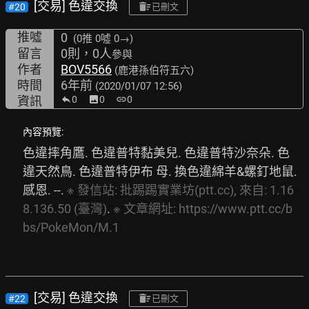
[交易] 色違交換
#20
已刪文
推噓
0
(0推
0噓 0→
)
留言
0則，0人
參與
作者
BOV5566
(鹿港孫伯符五六)
時間
6年前
(2020/01/07 12:56)
資訊
0
image
0
link
0
內容預覽:
色違摔角鷹. 色違普特黏美兒. 色違普特沙奈朵. 色
違天然鳥. 色違普特伊布 母. 換色違綿羊&螺釘地鼠. 
感恩. --. 
※
發信站:
批踢踢實業坊(ptt.cc),
來自:
1.16
8.136.50
(臺灣)
. 
※
文章網址:
https://www.ptt.cc/b
bs/PokeMon/M.1
[交易] 色違交換
#22
已刪文