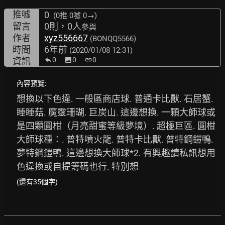
推噓
0
(0推
0噓 0→
)
留言
0則，0人
參與
作者
xyz556667
(BONQQ5566)
時間
6年前
(2020/01/08 12:31)
資訊
0
image
0
link
0
內容預覽:
想換以下色違. 一般區商店球. 普通卡比獸. 石居蟹. 
睡睡菇. 魔靈珊瑚. 巨炭山. 這邊想換. 一顆大師球或
是四顆圓柑（月亮甜蜜等級夢境）. 超極巨區. 圓柑
大師球種：. 普特噴火龍. 普特卡比獸. 普特鋼鎧鴨. 
夢特鋼鎧鴨. 這邊想換大師球*2. 有興趣請私訊想用
色違換或自提籌碼也行. 特別想
(還有35個字)