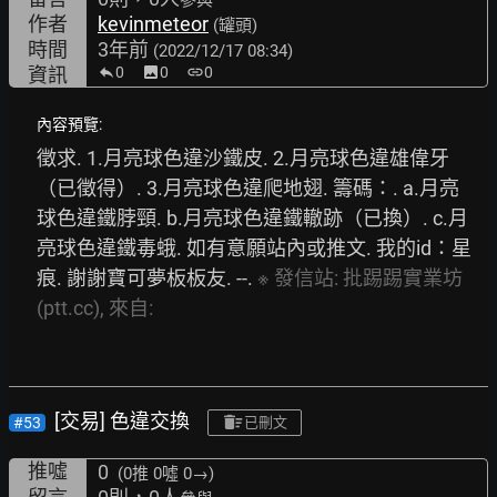
參與
作者
kevinmeteor
(罐頭)
時間
3年前
(2022/12/17 08:34)
資訊
0
image
0
link
0
內容預覽:
徵求. 1.月亮球色違沙鐵皮. 2.月亮球色違雄偉牙
（已徵得）. 3.月亮球色違爬地翅. 籌碼：. a.月亮
球色違鐵脖頸. b.月亮球色違鐵轍跡（已換）. c.月
亮球色違鐵毒蛾. 如有意願站內或推文. 我的id：星
痕. 謝謝寶可夢板板友. --. 
※
發信站:
批踢踢實業坊
(ptt.cc),
來自:
[交易] 色違交換
#53
已刪文
推噓
0
(0推
0噓 0→
)