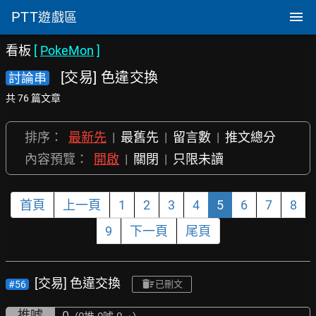
PTT
遊戲區
看板
[
PokeMon
]
[交易] 色違交換
討論串
共 76 篇文章
排序：
最新先
|
最舊先
|
留言數
|
推文總分
內容預覽：
開啟
|
關閉
|
只限未讀
首頁
上一頁
1
2
3
4
5
6
7
8
9
下一頁
尾頁
[交易] 色違交換
#56
已刪文
推噓
0