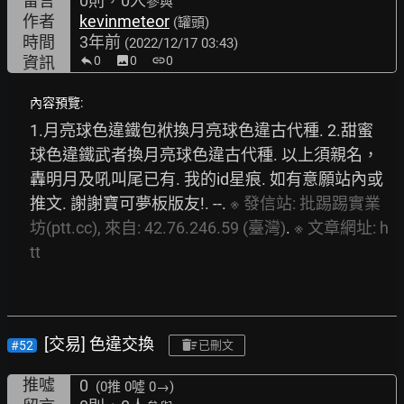
留言
0則，0人
參與
作者
kevinmeteor
(罐頭)
時間
3年前
(2022/12/17 03:43)
資訊
0
image
0
link
0
內容預覽:
1.月亮球色違鐵包袱換月亮球色違古代種. 2.甜蜜
球色違鐵武者換月亮球色違古代種. 以上須親名，
轟明月及吼叫尾已有. 我的id星痕. 如有意願站內或
推文. 謝謝寶可夢板版友!. --. 
※
發信站:
批踢踢實業
坊(ptt.cc),
來自:
42.76.246.59
(臺灣)
. 
※
文章網址:
h
tt
[交易] 色違交換
#52
已刪文
推噓
0
(0推
0噓 0→
)