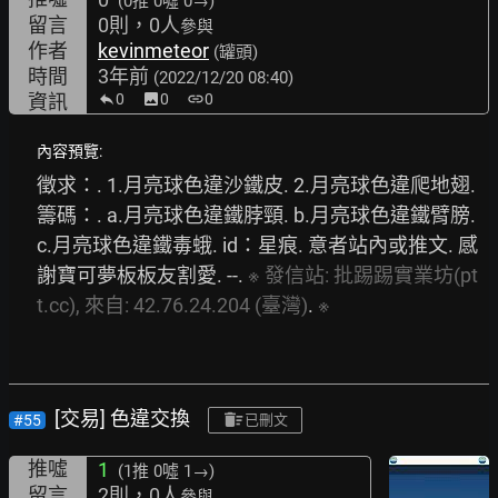
(0推
0噓 0→
)
留言
0則，0人
參與
作者
kevinmeteor
(罐頭)
時間
3年前
(2022/12/20 08:40)
資訊
0
image
0
link
0
內容預覽:
徵求：. 1.月亮球色違沙鐵皮. 2.月亮球色違爬地翅. 
籌碼：. a.月亮球色違鐵脖頸. b.月亮球色違鐵臂膀. 
c.月亮球色違鐵毒蛾. id：星痕. 意者站內或推文. 感
謝寶可夢板板友割愛. --. 
※
發信站:
批踢踢實業坊(pt
t.cc),
來自:
42.76.24.204
(臺灣)
. 
※
[交易] 色違交換
#55
已刪文
推噓
1
(1推
0噓 1→
)
留言
2則，0人
參與