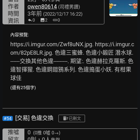
作者
owen80614
(司禮男讚)
時間
3年前
(2022/12/17 16:22)
資訊
0
image
2
link
0
內容預覽:
https://i.imgur.com/Zwf8uNX.jpg.
https://i.imgur.c
om/82pE8LR.jpg.
 色違三蜜蜂. 色違小鍛匠 潛水球. 
------交換其他色違---------. 期望:. 色違赫拉克羅斯. 色
違智揮猩. 色違鋼鎧鴉系列. 色違搗蛋小妖. 有柑果
球佳
(還有25個字)
[交易] 色違交換
#54
已刪文
推噓
0
(0推
0噓 0→
)
留言
0則，0人