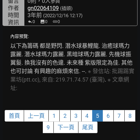
留言
0則，0人
參與
作者
gn02064109
(插頭)
時間
3年前
(2022/12/16 12:17)
資訊
0
image
0
link
0
內容預覽:
以下為籌碼 都是野閃. 潛水球暴鯉龍. 治癒球瑪力
露麗. 潛水球瑪力露麗. 黑暗球瑪力露麗. 先機球振
翼髮. 換我沒有的色違. 未來種 紫版限定為佳. 其他
也可討論 有興趣的麻煩來信. --. 
※
發信站:
批踢踢實
業坊(ptt.cc),
來自:
219.71.74.57
(臺灣)
. 
※
文章網
址:
首頁
上一頁
1
2
3
4
5
6
7
8
9
下一頁
尾頁