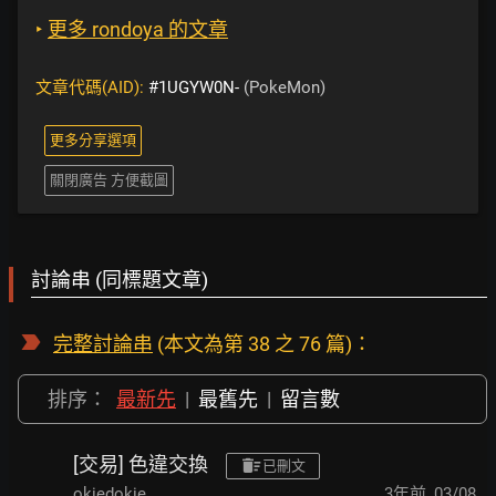
‣
更多 rondoya 的文章
文章代碼(AID):
#1UGYW0N-
(PokeMon)
更多分享選項
關閉廣告 方便截圖
討論串 (同標題文章)
完整討論串
(本文為第 38 之 76 篇)：
排序：
最新先
|
最舊先
|
留言數
[交易] 色違交換
已刪文
okiedokie
3年前
,
03/08