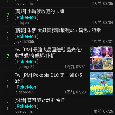
7
lovelychris
2天前
,
08/06
[問題] 小時候收藏的卡牌
7
[
PokeMon
]
9
chrisyeh
4天前
,
08/04
[情報] 朱紫 太晶團體戰最強x4 / 異色 / 證章
1
[
PokeMon
]
2
joy3252355
1周前
,
07/31
Fw: [PM] 最強太晶團體戰 晶光花/
棄世猴/奇麒麟/仆斬
7
[
PokeMon
]
10
laigeorge89
1周前
,
07/31
Fw: [PM] Pokopia DLC 第一彈 8/5
配信
1
[
PokeMon
]
1
laigeorge89
1周前
,
07/29
[討論] 寶可夢對戰史 雷丘
1
[
PokeMon
]
1
lovelychris
1周前
,
07/26