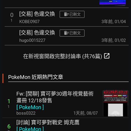
[交易] 色違交換
0
已刪文
1
KOBE0907
3年前
,
01/04
[交易] 色違交換
已刪文
hugo0015227
3年前
,
01/02
open_in_new
在新視窗開啟完整討論串 (共76篇)
PokeMon 近期熱門文章
Fw: [閒聊] 寶可夢30週年視覺藝術
畫冊 12/18發售
1
[
PokeMon
]
1
boss0322
1天前
,
08/07
[討論] 寶可夢對戰史 姆克鷹
6
[
PokeMon
]