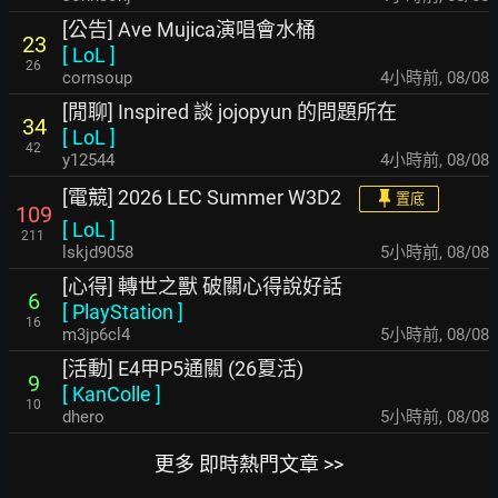
[公告] Ave Mujica演唱會水桶
23
[
LoL
]
26
cornsoup
4小時前
,
08/08
[閒聊] Inspired 談 jojopyun 的問題所在
34
[
LoL
]
42
y12544
4小時前
,
08/08
[電競] 2026 LEC Summer W3D2
置底
109
[
LoL
]
211
lskjd9058
5小時前
,
08/08
[心得] 轉世之獸 破關心得說好話
6
[
PlayStation
]
16
m3jp6cl4
5小時前
,
08/08
[活動] E4甲P5通關 (26夏活)
9
[
KanColle
]
10
dhero
5小時前
,
08/08
更多 即時熱門文章 >>