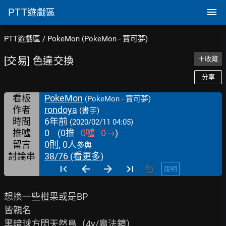
PTT
遊戲區
PTT遊戲區
/
PokeMon (PokeMon - 寶可夢)
[交易] 色違交換
＋收藏
分享
看板
PokeMon
(PokeMon - 寶可夢)
作者
rondoya
(書宇)
時間
6年前
(2020/02/11 04:05)
推噓
0
(
0
推
0
噓
0
→
)
留言
0則, 0人
參與
討論串
38/76 (看更多)
說明
想換一些柑果或是BP

皆親名

黑暗球方閃天然鳥（4v/魔法鏡）
