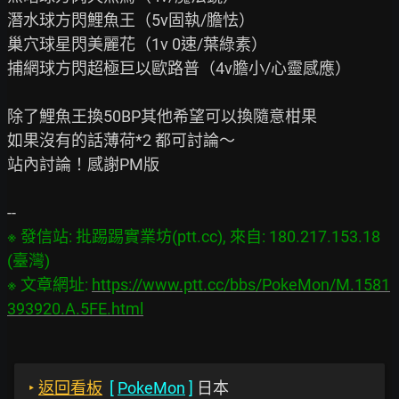
潛水球方閃鯉魚王（5v固執/膽怯）

巢穴球星閃美麗花（1v 0速/葉綠素）

捕網球方閃超極巨以歐路普（4v膽小/心靈感應）

除了鯉魚王換50BP其他希望可以換隨意柑果

如果沒有的話薄荷*2 都可討論～

站內討論！感謝PM版

※ 發信站: 批踢踢實業坊(ptt.cc), 來自: 180.217.153.18 
(臺灣)

※ 文章網址: 
https://www.ptt.cc/bbs/PokeMon/M.1581
393920.A.5FE.html
‣
返回看板
[
PokeMon
]
日本