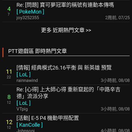
Re: [問題] 寶可夢冠軍的稱號有連動本傳嗎
4
[
PokeMon
]
7
joy3252355
2周前
,
07/25
更多 近期熱門文章 >>
PTT遊戲區 即時熱門文章
[情報] 經典模式26.16平衡 與 新英雄 預覽
11
[
LoL
]
22
rainnawind
3小時前
,
08/08
Re: [心得] 上大師心得 重新竄起的「中路辛吉
德」流派分享
8
[
LoL
]
12
VTpig
3小時前
,
08/08
[活動] E-5 P4 機動甲撈配置
12
[
KanColle
]
12
Johnsonj
4小時前
,
08/08