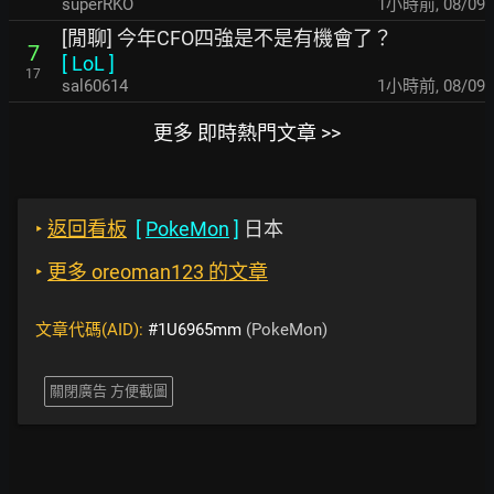
superRKO
1小時前
,
08/09
[閒聊] 今年CFO四強是不是有機會了？
7
[
LoL
]
17
sal60614
1小時前
,
08/09
更多 即時熱門文章 >>
‣
返回看板
[
PokeMon
]
日本
‣
更多 oreoman123 的文章
文章代碼(AID):
#1U6965mm
(PokeMon)
關閉廣告 方便截圖