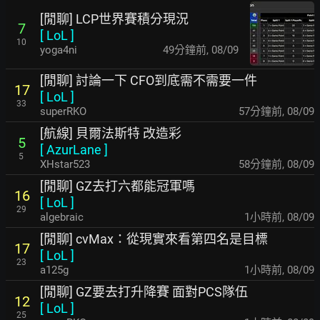
[閒聊] LCP世界賽積分現況
7
[
LoL
]
10
yoga4ni
49分鐘前
,
08/09
[閒聊] 討論一下 CFO到底需不需要一件
17
[
LoL
]
33
superRKO
57分鐘前
,
08/09
[航線] 貝爾法斯特 改造彩
5
[
AzurLane
]
5
XHstar523
58分鐘前
,
08/09
[閒聊] GZ去打六都能冠軍嗎
16
[
LoL
]
29
algebraic
1小時前
,
08/09
[閒聊] cvMax：從現實來看第四名是目標
17
[
LoL
]
23
a125g
1小時前
,
08/09
[閒聊] GZ要去打升降賽 面對PCS隊伍
12
[
LoL
]
25