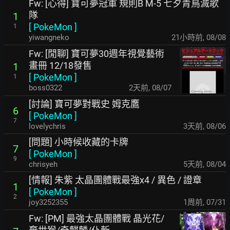
Fw: [心得] 寶可夢冠軍 規則B M-5 七夕青鳥滅歌
隊
1
[
PokeMon
]
1
yiwangneko
21小時前
,
08/08
Fw: [閒聊] 寶可夢30週年視覺藝術
畫冊 12/18發售
1
[
PokeMon
]
1
boss0322
2天前
,
08/07
[討論] 寶可夢對戰史 姆克鷹
6
[
PokeMon
]
7
lovelychris
3天前
,
08/06
[問題] 小時候收藏的卡牌
7
[
PokeMon
]
9
chrisyeh
5天前
,
08/04
[情報] 朱紫 太晶團體戰最強x4 / 異色 / 證章
1
[
PokeMon
]
2
joy3252355
1周前
,
07/31
Fw: [PM] 最強太晶團體戰 晶光花/