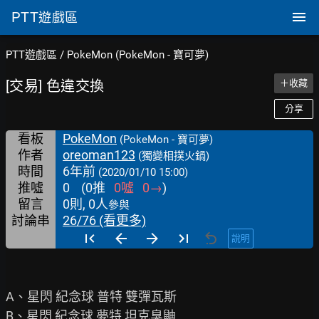
PTT
遊戲區
PTT遊戲區
/
PokeMon (PokeMon - 寶可夢)
[交易] 色違交換
＋收藏
分享
看板
PokeMon
(PokeMon - 寶可夢)
作者
oreoman123
(獨變相撲火鍋)
時間
6年前
(2020/01/10 15:00)
推噓
0
(
0
推
0
噓
0
→
)
留言
0則, 0人
參與
討論串
26/76 (看更多)
說明
A、星閃 紀念球 普特 雙彈瓦斯

B、星閃 紀念球 夢特 坦克臭鼬
