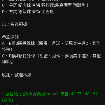
C、星閃 紀念球 普特 顫抖蠑螈-高調型 對戰角！

D、方閃 等級球 普特 泥巴魚

以上皆為親抓

希望換到：

A、B換3顆特殊球（甜蜜、月球、夢境其中選2、其他
特殊1

C、D換4顆特殊球（甜蜜、月球、夢境其中選2、其他
特殊2

感謝～歡迎私訊

※ 發信站: 批踢踢實業坊(ptt.cc), 來自: 42.77.148.152 
(臺灣)
