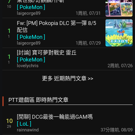
棄世猴/奇麒麟/仆斬
7
[
PokeMon
]
10
laigeorge89
1周前
,
07/31
Fw: [PM] Pokopia DLC 第一彈 8/5
配信
1
[
PokeMon
]
1
laigeorge89
1周前
,
07/29
[討論] 寶可夢對戰史 雷丘
1
[
PokeMon
]
1
lovelychris
2周前
,
07/26
更多 近期熱門文章 >>
PTT遊戲區 即時熱門文章
[閒聊] DCG最後一輪能過GAM嗎
10
[
LoL
]
29
rainnawind
37分鐘前
,
08/09