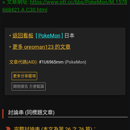
※ 文章網址: 
https://www.ptt.cc/bbs/PokeMon/M.1578
668421.A.C30.html
‣
返回看板
[
PokeMon
]
日本
‣
更多 oreoman123 的文章
文章代碼(AID):
#1U6965mm
(PokeMon)
更多分享選項
關閉廣告 方便截圖
討論串 (同標題文章)
完整討論串
(本文為第 26 之 76 篇)：