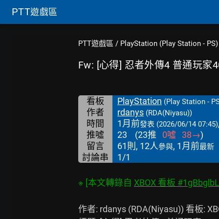
PTT
遊戲區
PTT遊戲區
/
PlayStation (Play Station - PS)
Fw: [心得] 忍者外傳4 普通玩家
看板
PlayStation
(Play Station - P
作者
rdanys
(RDA(Niyasu))
時間
1月前
發表
(2026/06/14 07:45)
推噓
23
(
23
推
0
噓
38
→
)
留言
61則, 12人
, 1月前
參與
最新
討論串
1/1
※ [本文轉錄自 
XBOX 看板 #1gBbglb
作者: rdanys (RDA(Niyasu)) 看板: XB