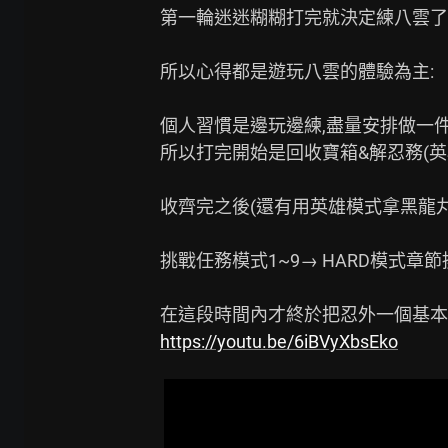
第一輪迷迷糊糊打完就決定練八雲了

所以心得都是遊玩八雲的體驗為主:

個人習慣是邊玩邊練,盡量安排做一件
所以打完開始是回收寶箱&解忍務(英
收齊完之後(還有用英雄模式拿黑龍丸)
挑戰任務模式1~9→ HARD模式章節
https://youtu.be/6iBVyXbsEko