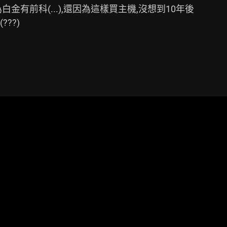
有前科(...),還因為這樣買主機,沒想到10年後

?)
