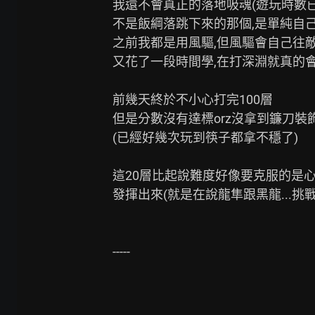
我還不會真正的落地吸魂(遊玩時數已經2
不是飯綱落跳下來的那個,是單純自己
之前我都是用風驅,但風驅會自己往敵
又花了一段時間學,在打深淵就真的會用
前幾天終於不小心打完100層

但是分數沒有達標orz沒拿到鐮刀裝飾
(已經好幾次玩到筷子都拿不穩了)

這20層比起說難度好像要克服的是心
發揮出來(就是在說龍隼跟黑龍...挑
-----
