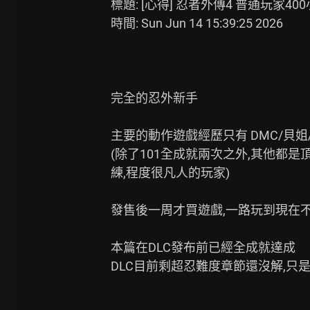
標題: [心得] 忍者外傳4 普通玩家40
時間: Sun Jun 14 15:39:25 2026

完全的忍外新手

主要的動作遊戲經歷只有 DMC/貝姐
(除了101全成就兩次之外,其他都
練,程度很凡人的玩家)

發售後一周才買遊戲,一路玩到現在不
本篇在DLC發布前已經全成就達成

DLC目前剩超忍難度章節還沒解,只是時