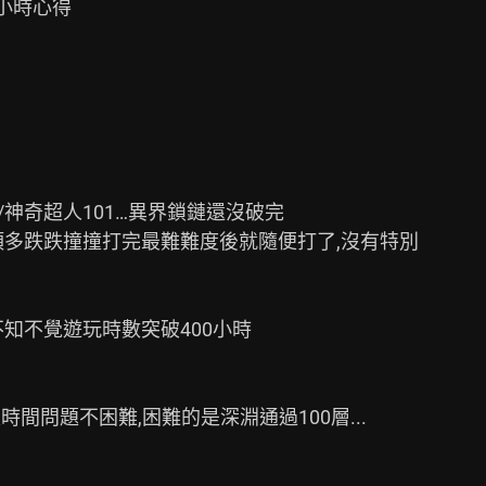
0小時心得

/神奇超人101…異界鎖鏈還沒破完

是頂多跌跌撞撞打完最難難度後就隨便打了,沒有特別

知不覺遊玩時數突破400小時

間問題不困難,困難的是深淵通過100層...
