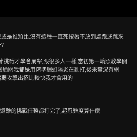
或是推類比,沒有這種一直死按著不放到處跑或跳來



節挑戰才學會崩擊,跟很多人一樣,當初第一輪照教學開

回通關我都是用精準迴避陽炎在亂打,後來實況有網

鵺弱攻擊出招比較快我才會用的

還難的挑戰任務都打完了,超忍難度算什麼
