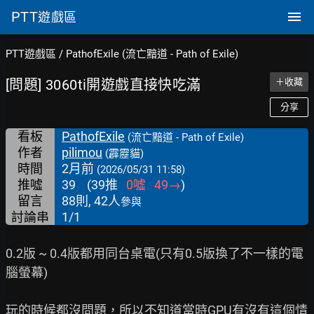
PTT
遊戲區
PTT遊戲區
/
PathofExile (流亡黯道 - Path of Exile)
[問題] 3060ti開遊戲直接快吃滿
＋收藏
分享
看板
PathofExile
(流亡黯道 - Path of Exile)
作者
pilimou
(霹靂貓)
時間
2月前
(2026/05/31 11:58)
推噓
39
(
39
推
0
噓
49
→
)
留言
88則, 42人
參與
討論串
1/1
0.2版 ~ 0.4版都用同台桌電(只有0.5版換了不一樣的電
腦螢幕)

玩的時候都沒問題，所以不知道當時GPU有沒有這個情