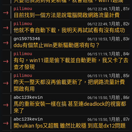
只要他偵測到有更新檔，就會這樣，win11超爛
1月前
, 81
pilimou
06/12 22:49,
F
→
目前找到一個方法是說電腦開啟網路流量計費
1月前
, 82
pilimou
06/12 22:49,
F
→
他就不會自動下載，我明天再試試看有沒有成功
1月前
, 83
gn15975346
06/13 10:53,
F
→
ddu有個禁止Win更新驅動選項有勾？
1月前
, 84
pilimou
06/15 11:19,
F
→
有勾，win11還是偷下載並自動更新，我又卡了去
查才發現
1月前
, 85
pilimou
06/15 11:19,
F
→
昨天一整天都沒再偷載更新了，把網路流量計費
開啟有用
1月前
, 86
abc123kevin
06/16 15:50,
F
→
馬的重新安裝一樣在搞 甚至連deadlock的視窗都
來了
1月前
, 87
abc123kevin
06/16 15:50,
F
→
開vulkan fps又超飄 雖然比較穩 到底是dx12問題