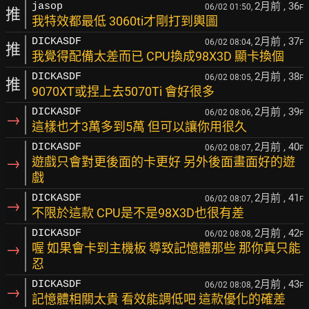
2月前
, 36
jasop
06/02 01:50,
F
推
我特效都最低 3060ti才剛打到輿圖
2月前
, 37
DICKASDF
06/02 08:04,
F
推
我覺得配備太差而已 CPU換成98X3D 顯卡換個
2月前
, 38
DICKASDF
06/02 08:05,
F
推
9070XT或捏上去5070Ti 會好很多
2月前
, 39
DICKASDF
06/02 08:06,
F
→
這樣也才3萬多到5萬 但可以讓你用很久
2月前
, 40
DICKASDF
06/02 08:07,
F
→
遊戲只會對更後面的卡更好 另外後面畫面好的遊
戲
2月前
, 41
DICKASDF
06/02 08:07,
F
→
不限於這款 CPU是不是98X3D也很有差
2月前
, 42
DICKASDF
06/02 08:08,
F
→
喔 如果會卡到主機板 導致記憶體那些 那你真只能
忍
2月前
, 43
DICKASDF
06/02 08:08,
F
→
記憶體相關太貴 看效能調低吧 這款優化的確差