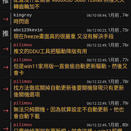
推
轉齒輪加不
1月前
, 74
kingroy
06/10 08:44,
F
→
時閃退
1月前
, 75
abc123kevin
06/12 00:23,
F
推
現在freeze畫面真的很嚴重 又沒有解決手段
1月前
, 76
pilimou
06/12 22:49,
F
→
推文的DDU工具把驅動降版有用
1月前
, 77
pilimou
06/12 22:49,
F
→
但是win11家用版一直偷偷自動更新驅動，然後又
會卡
1月前
, 78
pilimou
06/12 22:49,
F
→
找方法徹底關掉自動更新後要關機發現只有更新
後關機選項
1月前
, 79
pilimou
06/12 22:49,
F
→
無法只純關機，因為就算設定不自動更新，他也
會自動下載
1月前
, 80
pilimou
06/12 22:49,
F
→