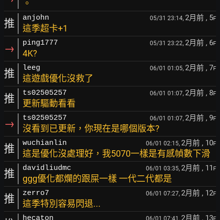
。
2月前
, 5
anjohn
05/31 23:14,
F
推
這季超卡+1
2月前
, 6
ping1777
05/31 23:22,
F
→
4K?
2月前
, 7
leeg
06/01 01:05,
F
推
這遊戲優化沒救了
2月前
, 8
ts02505257
06/01 01:07,
F
推
更新驅動看看
2月前
, 9
ts02505257
06/01 01:07,
F
→
沒看到已更新，你現在是哪個版本?
2月前
, 10
wuchianlin
06/01 02:15,
F
推
這是優化沒處理好，我5070一樣是有感幀數下滑
2月前
, 11
davidliudmc
06/01 03:35,
F
推
ggg優化都爛的跟屎一樣 一代二代都是
2月前
, 12
zerro7
06/01 07:27,
F
推
這季特別容易閃退...
2月前
, 13
hecaton
06/01 07:41,
F