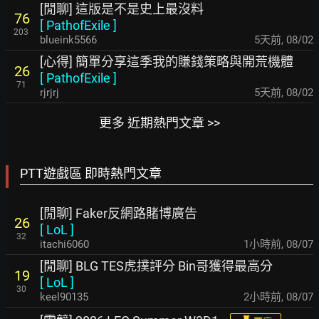
[閒聊] 這版是不是史上最沒料
76
[
PathofExile
]
203
blueink5566
5天前
,
08/02
[心得] 簡單分享這季我的賺錢策略與開荒機體
26
[
PathofExile
]
71
rjrjrj
5天前
,
08/02
更多 近期熱門文章 >>
PTT遊戲區 即時熱門文章
[閒聊] Faker反網路賭博廣告
26
[
LoL
]
32
itachi6060
1小時前
,
08/07
[閒聊] BLG TES虎撲評分 Bin哥獲得最高分
19
[
LoL
]
30
keel90135
2小時前
,
08/07