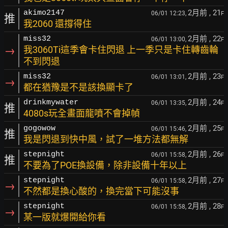
2月前
, 21
akimo2147
06/01 12:23,
F
推
我2060 還撐得住
2月前
, 22
miss32
06/01 13:00,
F
→
我3060Ti這季會卡住閃退 上一季只是卡住轉齒輪
不到閃退
2月前
, 23
miss32
06/01 13:01,
F
→
都在猶豫是不是該換顯卡了
2月前
, 24
drinkmywater
06/01 13:35,
F
推
4080s玩全畫面龍噴不會掉幀
2月前
, 25
gogowow
06/01 15:46,
F
推
我是閃退到快中風，試了一堆方法都無解
2月前
, 26
stepnight
06/01 15:58,
F
推
不要為了POE換設備，除非設備十年以上
2月前
, 27
stepnight
06/01 15:58,
F
→
不然都是換心酸的，換完當下可能沒事
2月前
, 28
stepnight
06/01 15:58,
F
→
某一版就爆開給你看