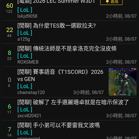
[電競] 2026 LEC Summer W3D1
置底
60
[
LoL
]
122
lskjd9058
2小時前
,
08/07
[閒聊] 為什麼TES敢一選歐拉夫?
22
[
LoL
]
44
a125g
2小時前
,
08/07
[閒聊] 傳統法師是不是拿洛克完全沒皮條
8
[
LoL
]
23
ROXSMEB
2小時前
,
08/07
[閒聊] 賽事語音《T1SCORD》2026
vs GEN
0
[
LoL
]
6
chainstay120
3小時前
,
08/07
[閒聊] 破解了 左手選麗珊卓就是在暗示保波了
6
[
LoL
]
11
zxcv820421
3小時前
,
08/07
[閒聊] 手小弟可以不要雷我文波嗎
7
[
LoL
]
14
rainnawind
3小時前
,
08/07