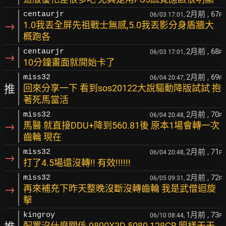
2月前
, 67
centaurjr
06/03 17:01,
F
→
1.0我丟全屏先祖戰士無感,5.0我丟影分身盾牆大
概跑各
2月前
, 68
centaurjr
06/03 17:01,
F
→
10分鐘畫面就開始卡了
2月前
, 69
miss32
06/04 20:47,
F
推
回來分享一下 看到sos20122大說驅動降版試試 抱
著死馬當活
2月前
, 70
miss32
06/04 20:48,
F
→
馬醫 就直接DDU+降到560.81後 原本1場會轉一次
齒輪 現在
2月前
, 71
miss32
06/04 20:48,
F
→
打了4.5場還沒轉!! 有效!!!!!!
2月前
, 72
miss32
06/05 09:31,
F
→
再來補充下昨天整晚沒斷沒轉齒輪 我是武僧迴旋
擊
1月前
, 73
kingroy
06/10 08:44,
F
配置沒什麼關係 9800X3D 5080 128GB 照樣天天