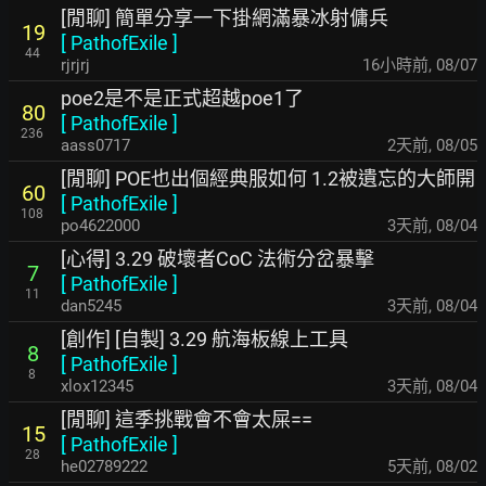
[閒聊] 簡單分享一下掛網滿暴冰射傭兵
19
[
PathofExile
]
44
rjrjrj
16小時前
,
08/07
poe2是不是正式超越poe1了
80
[
PathofExile
]
236
aass0717
2天前
,
08/05
[閒聊] POE也出個經典服如何 1.2被遺忘的大師開
60
[
PathofExile
]
108
po4622000
3天前
,
08/04
[心得] 3.29 破壞者CoC 法術分岔暴擊
7
[
PathofExile
]
11
dan5245
3天前
,
08/04
[創作] [自製] 3.29 航海板線上工具
8
[
PathofExile
]
8
xlox12345
3天前
,
08/04
[閒聊] 這季挑戰會不會太屎==
15
[
PathofExile
]
28
he02789222
5天前
,
08/02