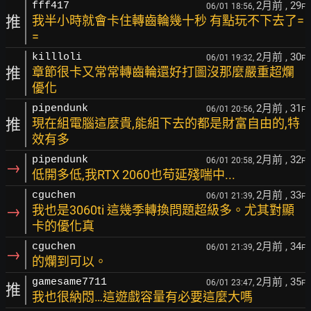
2月前
, 29
fff417
06/01 18:56,
F
推
我半小時就會卡住轉齒輪幾十秒 有點玩不下去了=
=
2月前
, 30
killloli
06/01 19:32,
F
推
章節很卡又常常轉齒輪還好打圖沒那麼嚴重超爛
優化
2月前
, 31
pipendunk
06/01 20:56,
F
推
現在組電腦這麼貴,能組下去的都是財富自由的,特
效有多
2月前
, 32
pipendunk
06/01 20:58,
F
→
低開多低,我RTX 2060也苟延殘喘中...
2月前
, 33
cguchen
06/01 21:39,
F
→
我也是3060ti 這幾季轉換問題超級多。尤其對顯
卡的優化真
2月前
, 34
cguchen
06/01 21:39,
F
→
的爛到可以。
2月前
, 35
gamesame7711
06/01 23:47,
F
推
我也很納悶…這遊戲容量有必要這麼大嗎