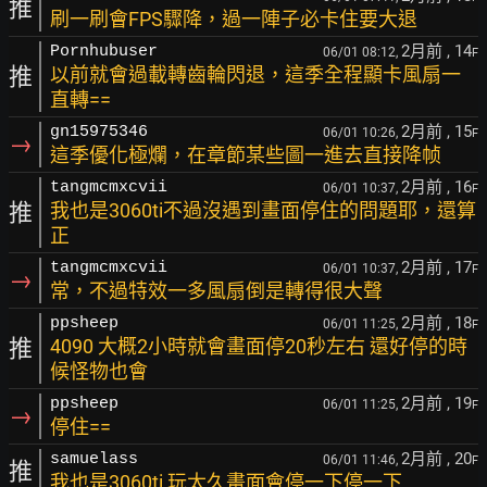
推
刷一刷會FPS驟降，過一陣子必卡住要大退
2月前
, 14
Pornhubuser
06/01 08:12,
F
推
以前就會過載轉齒輪閃退，這季全程顯卡風扇一
直轉==
2月前
, 15
gn15975346
06/01 10:26,
F
→
這季優化極爛，在章節某些圖一進去直接降帧
2月前
, 16
tangmcmxcvii
06/01 10:37,
F
推
我也是3060ti不過沒遇到畫面停住的問題耶，還算
正
2月前
, 17
tangmcmxcvii
06/01 10:37,
F
→
常，不過特效一多風扇倒是轉得很大聲
2月前
, 18
ppsheep
06/01 11:25,
F
推
4090 大概2小時就會畫面停20秒左右 還好停的時
候怪物也會
2月前
, 19
ppsheep
06/01 11:25,
F
→
停住==
2月前
, 20
samuelass
06/01 11:46,
F
推
我也是3060ti 玩太久畫面會停一下停一下