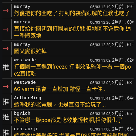
2月前
, 59
murray
06/03 12:19,
F
→
然後把你的圖吃了 打到的裝備跟解的任務也吃了
2月前
, 60
murray
06/03 12:20,
F
→
直接給你回朔到打圖前的狀態 但地圖不會還你 這
一季體感地
2月前
, 61
murray
06/03 12:20,
F
→
圖又變很難掉
2月前
, 62
westwade
06/03 13:02,
F
推
打個圖一直遇到freeze 打開效能監測一看 一個po
e2直接吃
2月前
, 63
westwade
06/03 13:02,
F
→
6G varm 還會一直增加 難怪一直卡住..
2月前
, 64
ArtherMing
06/03 15:41,
F
推
這季我的老電腦，也是直接不給玩了...
2月前
, 65
bgrich
06/03 16:03,
F
推
不管哪一版poe都是吃效能怪物啊,祖傳優化了
2月前
, 66
centaurjr
06/03 17:00,
F
推
這版優化差很多吧 尤其是用PS5感覺應該很明顯