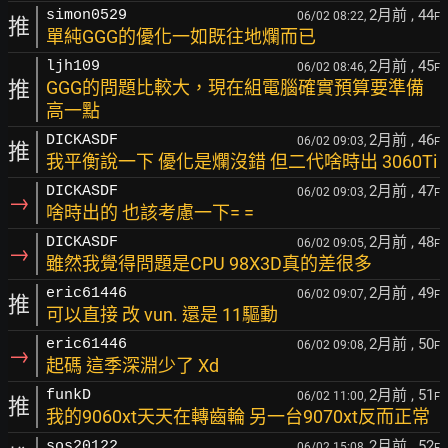
2月前
, 44
simon0529
06/02 08:22,
F
推
單純GGG的優化一如既往地爛而已
2月前
, 45
ljh109
06/02 08:46,
F
推
GGG的問題比較大，現在組電腦確實預算要準備
高一點
2月前
, 46
DICKASDF
06/02 09:03,
F
推
我平衡說一下 優化是爛沒錯 但二代啥時出 3060Ti
2月前
, 47
DICKASDF
06/02 09:03,
F
→
啥時出的 也該考慮一下= =
2月前
, 48
DICKASDF
06/02 09:05,
F
→
雖然我覺得問題是CPU 98X3D真的差很多
2月前
, 49
eric61446
06/02 09:07,
F
推
可以直接 改 vun. 還是 11驅動
2月前
, 50
eric61446
06/02 09:08,
F
→
起碼 這季深淵少了 Xd
2月前
, 51
funkD
06/02 11:00,
F
推
我的9060xt天天在轉齒輪 另一台9070xt反而正常
2月前
, 52
sos20122
06/02 15:08,
F