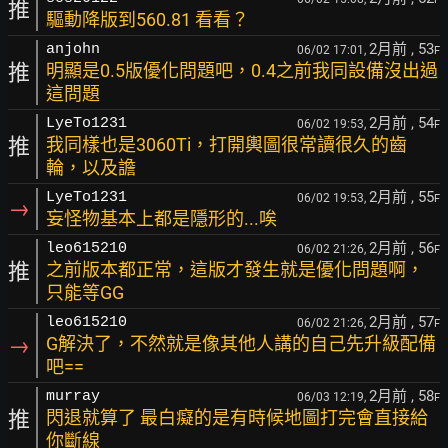
推
驅動降版到560.81 看看？
2月前
, 53
anjohn
06/02 17:01,
F
推
明顯是0.5版優化問題吧，0.4之前我同設備沒出過
這問題
2月前
, 54
LyeTo1231
06/02 19:53,
F
推
我同樣也是3060Ti，打開輿圖很常讀很久的齒
輪，以及譫
2月前
, 55
LyeTo1231
06/02 19:53,
F
→
妄怪物基本上都是隱形的...唉
2月前
, 56
leo615210
06/02 21:26,
F
推
之前版本都正常，這版才發生就是優化問題啊，
只能等GG
2月前
, 57
leo615210
06/02 21:26,
F
→
G解決了，不然就是像其他人講的自己先升級配備
吧==
2月前
, 58
murray
06/03 12:19,
F
推
閃退就算了 最白癡的是有時候地圖打完會直接給
你斷線