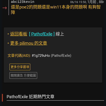
1月前
, 88
abc123kevin
06/16 15:50,
F
→
還是poe2的問題還是win11本身的問題啊 有夠智
障
‣
返回看板
[
PathofExile
]
線上
‣
更多 pilimou 的文章
文章代碼(AID):
#1g729uHo
(PathofExile)
更多分享選項
關閉廣告 方便截圖
PathofExile 近期熱門文章