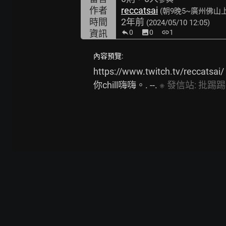
作者
reccatsai
(朝9晚5~廣州佛山
時間
2年前
(2024/05/10 12:05)
資訊
0
image
0
link
1
內容預覽:
https://www.twitch.tv/reccatsai/
你chill嗨嗨。. --. 
※
發信站:
批踢踢實