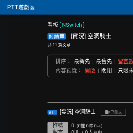
PTT
遊戲區
看板
[
NSwitch
]
[實況] 空洞騎士
討論串
共 11 篇文章
排序：
最新先
|
最舊先
|
留言
內容預覽：
開啟
|
關閉
|
只限
[實況] 空洞騎士
#11
已刪文
推噓
0
(0推
0噓 0→
)
留言
0則，0人
參與