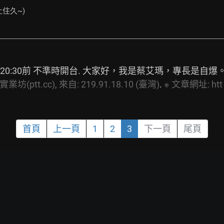
上住久~)
 20:30前 不準時開台. 大家好，我是蔡艾瑪，專長是自
業坊(ptt.cc),
來自:
219.91.18.10
(臺灣)
. 
※
文章網址:
htt
首頁
上一頁
1
2
3
下一頁
尾頁