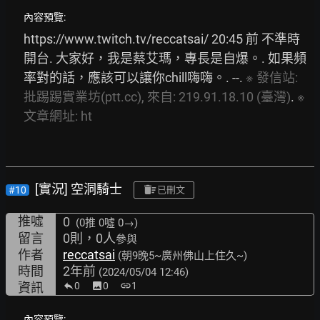
內容預覽:
https://www.twitch.tv/reccatsai/
 20:45 前 不準時
開台. 大家好，我是蔡艾瑪，專長是自爆。. 如果頻
率對的話，應該可以讓你chill嗨嗨。. --. 
※
發信站:
批踢踢實業坊(ptt.cc),
來自:
219.91.18.10
(臺灣)
. 
※
文章網址:
ht
[實況] 空洞騎士
#10
已刪文
推噓
0
(0推
0噓 0→
)
留言
0則，0人
參與
作者
reccatsai
(朝9晚5~廣州佛山上住久~)
時間
2年前
(2024/05/04 12:46)
資訊
0
image
0
link
1
內容預覽: