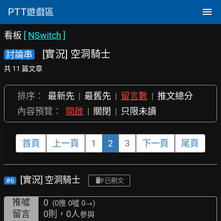
PTT
遊戲區
看板
[
NSwitch
]
[實況] 空洞騎士
討論串
共 11 篇文章
排序：
最新先
|
最舊先
|
留言數
|
推文總分
內容預覽：
開啟
|
關閉
|
只限未讀
首頁
上一頁
1
2
3
下一頁
尾頁
[實況] 空洞騎士
#6
已刪文
推噓
0
(0推
0噓 0→
)
留言
0則，0人
參與