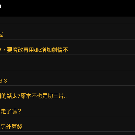
喔
，要魔改再用dlc增加劇情不
-3
輯的話太7原本不也是切三片..
帶走了嗎？
來另外算錢