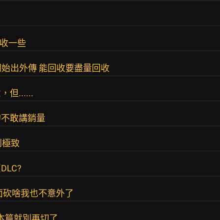
回收一些
開始出外傳 能回收要盡量回收
.....
的不敢講銷量
到極致
LC?
面砍啥我也不意外了
，本篇就別再切了