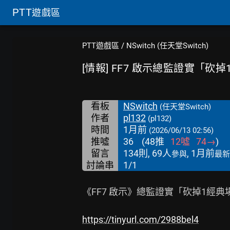
PTT
遊戲區
PTT遊戲區
/
NSwitch (任天堂Switch)
[情報] FF7 啟示總監證實「砍
看板
NSwitch
(任天堂Switch)
作者
pl132
(pl132)
時間
1月前
(2026/06/13 02:56)
推噓
36
(
48
推
12
噓
74
→
)
留言
134則, 69人
, 1月前
參與
最新
討論串
1/1
《FF7 啟示》總監證實「砍掉1經典
https://tinyurl.com/2988bel4