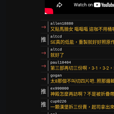
allen18880
→
又貼馬臉女 嘔嘔嘔 這咖不用桶
altcd
推
SE真的低能，重製就好好照原作
altcd
→
就好了
paul10404
→
第三部再切三份啊，3-1，3-2，3
gogan
→
太8那個不叫切四片吧..照那邏
ex990000
推
神殿怎麼再訪啊？不是被折疊
cup0226
推
一顆漢堡拆三份賣，起司拿出