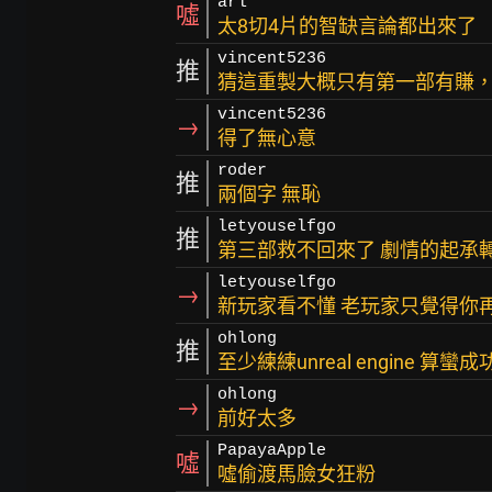
arl
噓
太8切4片的智缺言論都出來了
vincent5236
推
猜這重製大概只有第一部有賺
vincent5236
→
得了無心意
roder
推
兩個字 無恥
letyouselfgo
推
第三部救不回來了 劇情的起承
letyouselfgo
→
新玩家看不懂 老玩家只覺得你
ohlong
推
至少練練unreal engine 
ohlong
→
前好太多
PapayaApple
噓
噓偷渡馬臉女狂粉