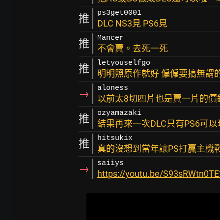
ps3get0001
推
DLC NS3見 PS6見
Mancer
推
不會賣。去死一死
letyouselfgo
推
明明照原作就好 偏偏要搞無謂
aloness
→
以前太8切四片也是賣一片的價
ozyamazaki
推
結果再來一次DLC只有PS6可
hitsukix
推
真的沒想到當年讓PS打贏主機戰
saiiys
→
https://youtu.be/S93sRWtn0T