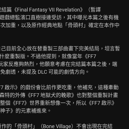
篇《Final Fantasy VII Revelation》（暫譯

，遊戲總監濱口直樹接連受訪，其中曝光本篇之後有機

再次加重，以及原作經典地點「骨頭村」確定在本作中

示，自己目前全心放在替重製三部曲畫下完美結局，坦言暫

什麼重製版。不過他提到，就像當年《FF7

，只要玩家反應夠熱烈，他願意考慮在完結篇本篇之後，端

免劇透，未提及 DLC 可能的劇情方向。

7 啟示》的戲份會比前作更吃重，他補充，這種牽動

森特的外傳《FF7 地獄犬的輓歌》也對整個重製計畫

個《FF7》世界重新想像一次，所以《FF7 啟示》

神子》的元素補進來。

原作的「骨頭村」（Bone Village）不會出現在完結
