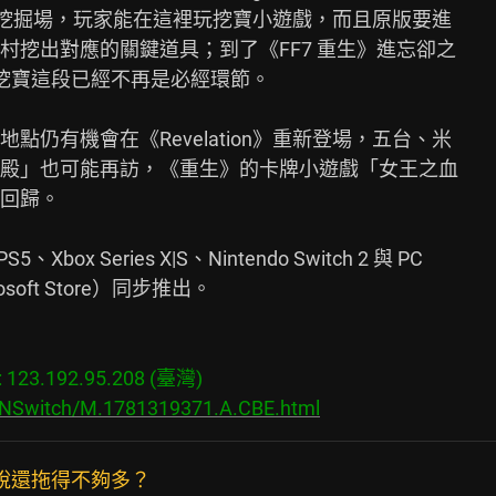
一處挖掘場，玩家能在這裡玩挖寶小遊戲，而且原版要進

挖出對應的關鍵道具；到了《FF7 重生》進忘卻之

，挖寶這段已經不再是必經環節。

仍有機會在《Revelation》重新登場，五台、米

殿」也可能再訪，《重生》的卡牌小遊戲「女王之血

回歸。

box Series X|S、Nintendo Switch 2 與 PC

rosoft Store）同步推出。

23.192.95.208 (臺灣)

s/NSwitch/M.1781319371.A.CBE.html
然說還拖得不夠多？