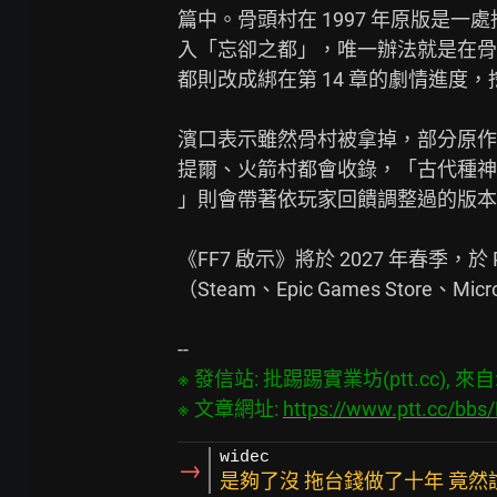
篇中。骨頭村在 1997 年原版是
入「忘卻之都」，唯一辦法就是在骨村
都則改成綁在第 14 章的劇情進度
濱口表示雖然骨村被拿掉，部分原作地點
提爾、火箭村都會收錄，「古代種神
」則會帶著依玩家回饋調整過的版本
《FF7 啟示》將於 2027 年春季，於 PS5、X
（Steam、Epic Games Store、Mic
※ 發信站: 批踢踢實業坊(ptt.cc), 來自: 1
※ 文章網址: 
https://www.ptt.cc/bb
widec
→
是夠了沒 拖台錢做了十年 竟