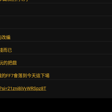
的改編
錢而已
以玩的把戲
的FF7會落到今天這下場
E?si=21zni8iVyWRSpz8T