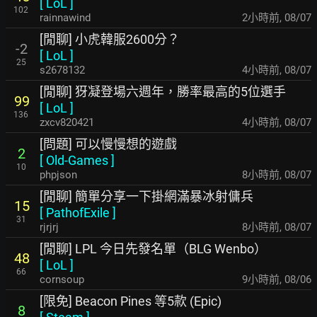
[
LoL
]
102
rainnawind
2小時前
,
08/07
[閒聊] 小虎韓服2600分？
-2
[
LoL
]
25
s2678132
4小時前
,
08/07
[閒聊] 犽凝登場六週年，勝率最高的5位選手
99
[
LoL
]
136
zxcv820421
4小時前
,
08/07
[問題] 可以慢慢想的遊戲
2
[
Old-Games
]
10
phpjson
8小時前
,
08/07
[閒聊] 簡單分享一下掛網滿暴冰射傭兵
15
[
PathofExile
]
31
rjrjrj
8小時前
,
08/07
[閒聊] LPL 今日先發名單（BLG Wenbo）
48
[
LoL
]
66
cornsoup
9小時前
,
08/06
[限免] Beacon Pines 等5款 (Epic)
8