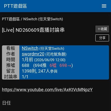
PTT
遊戲區
PTT遊戲區
/
NSwitch (任天堂Switch)
[Live] ND260609直播討論串
＋收藏
分享
看板
NSwitch
(任天堂Switch)
作者
swordmr20
(花吃魷魚麵)
時間
1月前
(2026/06/09 12:00)
推噓
688
(
694
推
6
噓
698
→
)
留言
1398則, 247人
參與
討論串
1/1
https://www.youtube.com/live/AxKtVcMNpzY
日任
