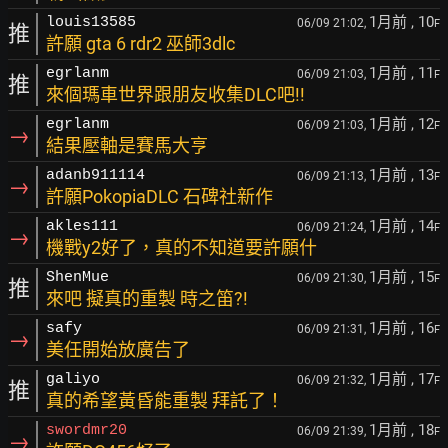
1月前
, 10
louis13585
06/09 21:02,
F
推
許願 gta 6 rdr2 巫師3dlc
1月前
, 11
egrlanm
06/09 21:03,
F
推
來個瑪車世界跟朋友收集DLC吧!!
1月前
, 12
egrlanm
06/09 21:03,
F
→
結果壓軸是賽馬大亨
1月前
, 13
adanb911114
06/09 21:13,
F
→
許願PokopiaDLC 石碑社新作
1月前
, 14
akles111
06/09 21:24,
F
→
機戰y2好了，真的不知道要許願什
1月前
, 15
ShenMue
06/09 21:30,
F
推
來吧 擬真的重製 時之笛?!
1月前
, 16
safy
06/09 21:31,
F
→
美任開始放廣告了
1月前
, 17
galiyo
06/09 21:32,
F
推
真的希望黃昏能重製 拜託了！
1月前
, 18
swordmr20
06/09 21:39,
F
→