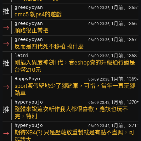
1月前
, 1365
greedycyan
06/09 23:35,
F
推
dmc5 就ps4的遊戲
1月前
, 1366
greedycyan
06/09 23:36,
F
→
順跑很正常把
1月前
, 1367
greedycyan
06/09 23:36,
F
→
反而是四代死不移植 搞什麼
1月前
, 1368
letni
06/09 23:38,
F
推
剛插入異度神劍1代，看eshop賣的升級通行證是
台幣210元
1月前
, 1369
HappyPoyo
06/09 23:38,
F
→
sport渡假聖地少了腳踏車，可惜，當年一直玩腳
踏車
1月前
, 1370
hyperyoujo
06/09 23:42,
F
推
整體來說這次新作我大都很喜歡，應該也玩不
完，特別
1月前
, 1371
hyperyoujo
06/09 23:42,
F
→
期待XB4(?) 只是壓軸放重製就是有點不盡興，可
能我太