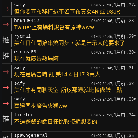
1月前
, 27
safy
06/09 21:46,
F
→
但你要宣布移植還不如宣布真女4R 或 DSJR
1月前
, 28
hn9480412
06/09 21:46,
F
→
Twitter上有爆料說會有原神www
1月前
, 29
ryoma1
06/09 21:46,
F
推
美任日任開始串燒同步，就是暗示大的要來了
1月前
, 30
ernova831
06/09 21:46,
F
推
現在就廣告熱場阿
1月前
, 31
safy
06/09 21:46,
F
→
現在是廣告時間, 美14.4 日17.8萬人
1月前
, 32
safy
06/09 21:47,
F
→
美任才有開聊天室, 所以那邊就比較歡樂一點
1月前
, 33
safy
06/09 21:51,
F
→
兩邊同步廣告火狐ww
1月前
, 34
fireleo
06/09 21:52,
F
推
不過遊戲的話日任比較接近想要的
1月前
, 35
spawngeneral
06/09 21:53,
F