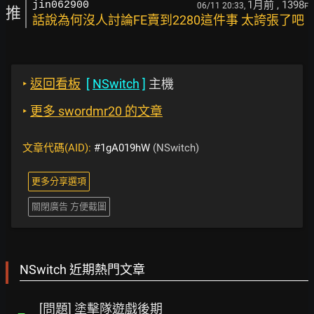
1月前
, 1398
jin062900
06/11 20:33,
F
推
話說為何沒人討論FE賣到2280這件事 太誇張了吧
‣
返回看板
[
NSwitch
]
主機
‣
更多 swordmr20 的文章
文章代碼(AID):
#1gA019hW
(NSwitch)
更多分享選項
關閉廣告 方便截圖
NSwitch 近期熱門文章
[問題] 塗擊隊遊戲後期