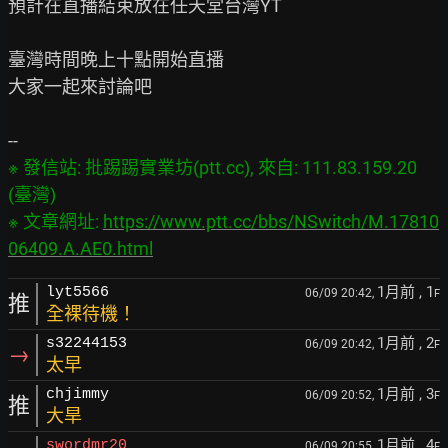
預計在直播結束放在任天堂台灣YT

臺灣時間晚上十點開始直播

大家一起來討論吧

※ 發信站: 批踢踢實業坊(ptt.cc), 來自: 111.83.159.20 
(臺灣)

※ 文章網址: 
https://www.ptt.cc/bbs/NSwitch/M.17810
06409.A.AE0.html
1月前
, 1
lyt5566
06/09 20:42,
F
推
全裸待機！
1月前
, 2
s32244153
06/09 20:42,
F
→
太早
1月前
, 3
chjimmy
06/09 20:52,
F
推
大旱
1月前
, 4
swordmr20
06/09 20:55,
F