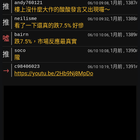
1月前
, 1387
andy760121
06/10 09:08,
F
推
樓上沒什麼大作的酸酸發言又出現囉～
1月前
, 1388
neilisme
06/10 09:32,
F
推
看了一下還真的跌7.5% 好慘
1月前
, 1389
bairn
06/10 10:06,
F
噓
跌7.5%，市場反應最真實
1月前
, 1390
soco
06/10 10:08,
F
推
隴
1月前
, 1391
c98406023
06/10 10:19,
F
→
https://youtu.be/2Hb9Nj8MpDo