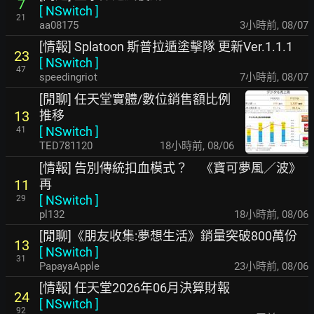
7
[
NSwitch
]
21
aa08175
3小時前
,
08/07
[情報] Splatoon 斯普拉遁塗擊隊 更新Ver.1.1.1
23
[
NSwitch
]
47
speedingriot
7小時前
,
08/07
[閒聊] 任天堂實體/數位銷售額比例
推移
13
[
NSwitch
]
41
TED781120
18小時前
,
08/06
[情報] 告別傳統扣血模式？ 《寶可夢風／波》
再
11
[
NSwitch
]
29
pl132
18小時前
,
08/06
[閒聊]《朋友收集:夢想生活》銷量突破800萬份
13
[
NSwitch
]
31
PapayaApple
23小時前
,
08/06
[情報] 任天堂2026年06月決算財報
24
[
NSwitch
]
92