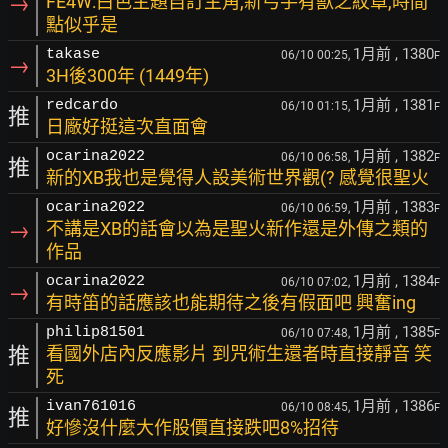
→
FE4W:白色主題自訂主角,新弓手有獸之紋章,時間
點似乎是
1月前
, 1380
takase
06/10 00:25,
F
→
3H後300年 (1449年)
1月前
, 1381
redcardo
06/10 01:15,
F
推
日廠好挺這次直面會
1月前
, 1382
ocarina2022
06/10 06:58,
F
推
新的XB我也是覺得人設美術世界觀(? 感覺很聖火
1月前
, 1383
ocarina2022
06/10 06:59,
F
→
不講是XB的話會以為是聖火新作還是外傳之類的
作品
1月前
, 1384
ocarina2022
06/10 07:02,
F
→
有時笛的話應該也能期待之後有假面吧 興奮ing
1月前
, 1385
philip81501
06/10 07:48,
F
推
看國外店內反應影片 到咒術生還者時直接靜音 笑
死
1月前
, 1386
ivan761016
06/10 08:45,
F
推
好慘沒什麼大作股價直接跌吧8%招待