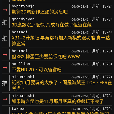
1月前
, 1372
hyperyoujo
06/09 23:43,
F
→
期待3D瑪新作這類的消息吧
1月前
, 1373
greedycyan
06/09 23:46,
F
推
3D應該沒那麼快 八成有在做了但還在藏
1月前
, 1374
bestadi
06/09 23:47,
F
推
XB1~3升級版 畢竟都有加入新模式跟功能 貴一點
算正常
1月前
, 1375
bestadi
06/09 23:48,
F
→
但XB2 轉蛋至少要給保底吧 WWW
1月前
, 1376
satllion
06/09 23:48,
F
→
不愛HD-2D，可以省省吧
1月前
, 1377
mizuarashi
06/09 23:50,
F
推
話說10月要玩的太多了，開羅海賊王 TOE，FFR在
考慮，
1月前
, 1378
mizuarashi
06/09 23:51,
F
→
如果時之笛也是11月那月底真的遊戲玩不完了
1月前
, 1379
takase
06/10 00:22,
F