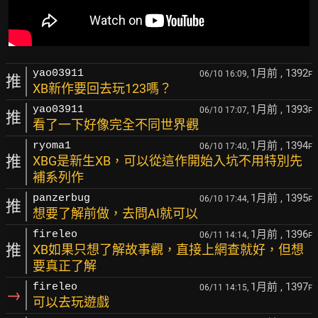
1月前
, 1392
yao03911
06/10 16:09,
F
推
XB新作要回去玩123嗎？
1月前
, 1393
yao03911
06/10 17:07,
F
推
看了一下好像完全不同世界觀
1月前
, 1394
ryoma1
06/10 17:40,
F
推
XBG是新生XB，可以從這作開始入坑不用特別先
補系列作
1月前
, 1395
panzerbug
06/10 17:44,
F
推
想要了解前做，去問AI就可以
1月前
, 1396
fireleo
06/11 14:14,
F
推
XB如果只想了解故事觀，直接上網查就好，但想
要真正了解
1月前
, 1397
fireleo
06/11 14:15,
F
→
可以去玩遊戲