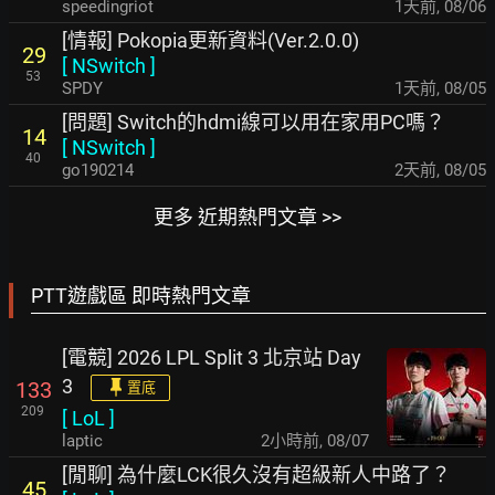
speedingriot
1天前
,
08/06
[情報] Pokopia更新資料(Ver.2.0.0)
29
[
NSwitch
]
53
SPDY
1天前
,
08/05
[問題] Switch的hdmi線可以用在家用PC嗎？
14
[
NSwitch
]
40
go190214
2天前
,
08/05
更多 近期熱門文章 >>
PTT遊戲區 即時熱門文章
[電競] 2026 LPL Split 3 北京站 Day
3
133
置底
209
[
LoL
]
laptic
2小時前
,
08/07
[閒聊] 為什麼LCK很久沒有超級新人中路了？
45