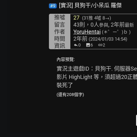
[實況] 貝狗干/小呆瓜 羅傑
#9
推噓
27
(31推
4噓 8→
)
留言
43則，0人
, 2年前
參與
最新
作者
YoruHentai
(＊゜ー゜)ｂ )
時間
2年前
(2024/01/03 14:54)
資訊
0
image
6
link
2
內容預覽:
實況主遊戲ID：貝狗干. 伺服器Ser
影片 HighLight 等，須超過
裝死了
(還有208個字)