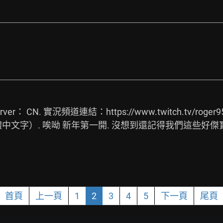
ver： CN. 實況頻道連結：
https://www.twitch.tv/roger9
20正體中文字）. 唉呦 新年第一開. 沒想到還記得我們這些
首頁
上一頁
1
2
3
4
5
下一頁
尾頁