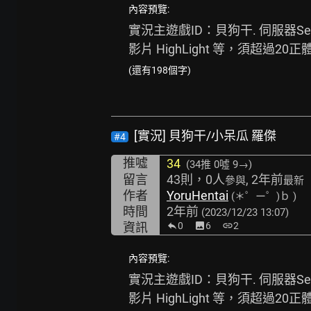
內容預覽:
實況主遊戲ID：貝狗干. 伺服器Ser
影片 HighLight 等，須超過2
(還有198個字)
[實況] 貝狗干/小呆瓜 羅傑
#4
推噓
34
(34推
0噓 9→
)
留言
43則，0人
, 2年前
參與
最新
作者
YoruHentai
(＊゜ー゜)ｂ )
時間
2年前
(2023/12/23 13:07)
資訊
0
image
6
link
2
內容預覽:
實況主遊戲ID：貝狗干. 伺服器Ser
影片 HighLight 等，須超過2