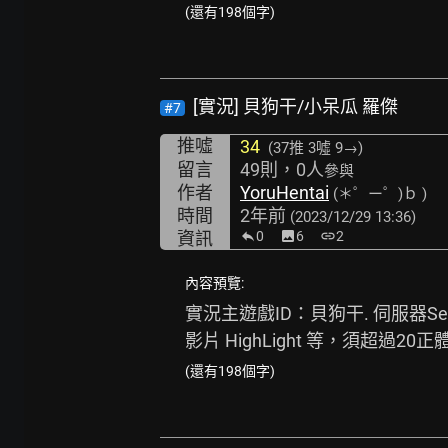
(還有198個字)
[實況] 貝狗干/小呆瓜 羅傑
#7
推噓
34
(37推
3噓 9→
)
留言
49則，0人
參與
作者
YoruHentai
(＊゜ー゜)ｂ )
時間
2年前
(2023/12/29 13:36)
資訊
0
image
6
link
2
內容預覽:
實況主遊戲ID：貝狗干. 伺服器Ser
影片 HighLight 等，須超過2
(還有198個字)