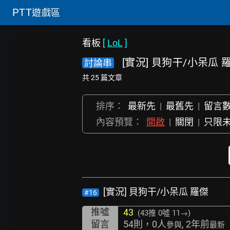
PTT
遊戲區
看板
[
LoL
]
[實況] 貝狗干/小呆瓜 
討論串
共 25 篇文章
排序：
最新先
|
最舊先
|
留言
內容預覽：
開啟
|
關閉
|
只限
[實況] 貝狗干/小呆瓜 羅傑
#16
推噓
43
(43推
0噓 11→
)
留言
54則，0人
, 2年前
參與
最新