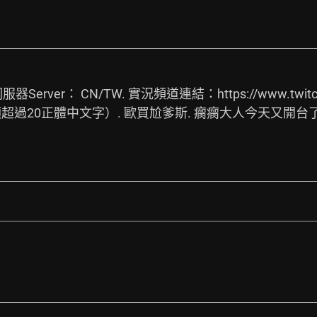
器Server： CN/TW. 實況頻道連結：
https://www.twit
等，須超過20正體中文字）. 歐買尬爹斯. 瘸瘸大人今天又開台