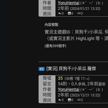
作者
YoruHentai
(＊゜ー゜)ｂ )
時間
2年前
(2024/01/21 13:32)
資訊
0
image
6
link
2
內容預覽:
實況主遊戲ID：貝狗干/小呆瓜. 伺服
（或實況主影片 HighLight 
(還有205個字)
[實況] 貝狗干/小呆瓜 羅傑
#2
推噓
35
(36推
1噓 17→
)
留言
54則，0人
, 2年前
參與
最新
作者
YoruHentai
(＊゜ー゜)ｂ )
時間
2年前
(2023/12/21 13:22)
資訊
0
image
6
link
2