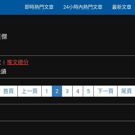
即時熱門文章
24小時內熱門文章
最新文章
羅傑
數
|
推文總分
未讀
首頁
上一頁
1
2
3
4
5
下一頁
尾頁