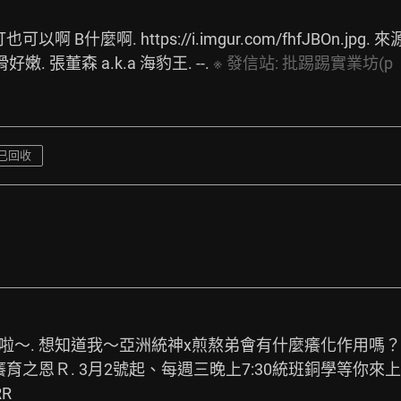
也可以啊 B什麼啊. 
https://i.imgur.com/fhfJBOn.jpg.
 來
 張董森 a.k.a 海豹王. --. 
※
發信站:
批踢踢實業坊(p
已回收
播啦～. 想知道我～亞洲統神x煎熬弟會有什麼癢化作用嗎？
之恩Ｒ. 3月2號起、每週三晚上7:30統班銅學等你來上
R