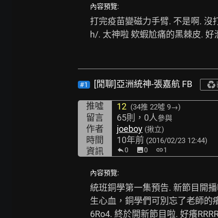
內容預覽:
打完疫苗變磁力手臂. 不是啊. 沒打
h/.
 太神啦 欸蝦尬痛的黑棘皮. 好滑好嫩.
[閒聊]亞洲統神-張嘉航 FB
#1
推噓
12
(34推
22噓 9→
)
留言
65則，0人
參與
作者
joeboy
(揪立)
時間
10年前
(2016/02/23 12:44)
資訊
0
image
0
link
1
內容預覽:
統班銅學第一集預告. 新節目開
生心血，銅學們可別忘了老師的癢育
6Ro4.
 終於開新節目啦. 好癢RRRR