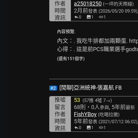
作者
a25018250
(一坪的天際線)
時間
2月前
發表
(2026/05/20 09:59)
資訊
0
image
1
link
1
內容預覽:
內文：. 我吃牛排都加兩顆蛋. 
htt
心得：. 這是前PCS職業選手god
(還有151個字)
[閒聊]亞洲統神-張嘉航 FB
#2
推噓
53
(57推
4噓 7→
)
留言
68則，0人
, 5年前
參與
最新
作者
FishYBoy
(吃喝拉撒)
時間
5年前
發表
(2021/07/12 06:02)
資訊
0
image
1
link
1