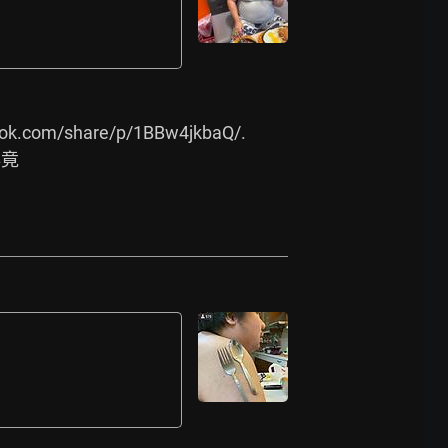
ook.com/share/p/1BBw4jkbaQ/.
排竟