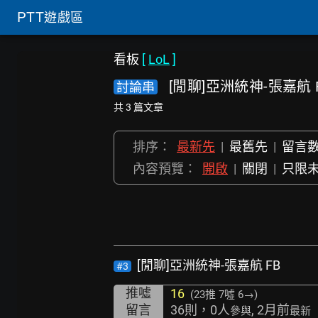
PTT
遊戲區
看板
[
LoL
]
[閒聊]亞洲統神-張嘉航 
討論串
共 3 篇文章
排序：
最新先
|
最舊先
|
留言
內容預覽：
開啟
|
關閉
|
只限
[閒聊]亞洲統神-張嘉航 FB
#3
推噓
16
(23推
7噓 6→
)
留言
36則，0人
, 2月前
參與
最新