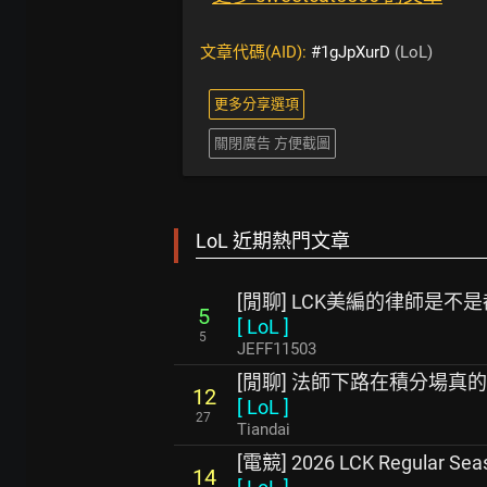
文章代碼(AID):
#1gJpXurD
(LoL)
更多分享選項
關閉廣告 方便截圖
LoL 近期熱門文章
[閒聊] LCK美編的律師是不
5
[
LoL
]
5
JEFF11503
[閒聊] 法師下路在積分場真
12
[
LoL
]
27
Tiandai
[電競] 2026 LCK Regular Se
14