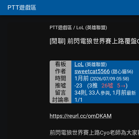
PTT
遊戲區
PTT遊戲區
/
LoL (英雄聯盟)
[閒聊] 前閃電狼世界賽上路覆盤G2
看板
LoL
(英雄聯盟)
作者
sweetcat5566
(甜心貓56)
時間
1月前
(2026/07/09 05:58)
推噓
-23
(
3
推
26
噓
5
→
)
留言
34則, 33人
, 1月前
參與
最新
討論串
1/1
https://reurl.cc/omDKAM
前閃電狼世界賽上路Cyo老師為大家