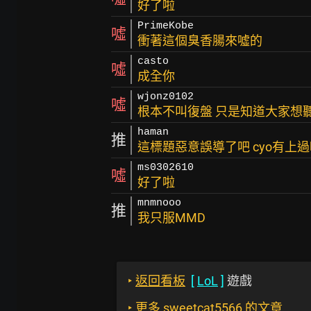
好了啦
PrimeKobe
噓
衝著這個臭香腸來噓的
casto
噓
成全你
wjonz0102
噓
根本不叫復盤 只是知道大家想
haman
推
這標題惡意誤導了吧 cyo有上過哪一
ms0302610
噓
好了啦
mnmnooo
推
我只服MMD
‣
返回看板
[
LoL
]
遊戲
‣
更多 sweetcat5566 的文章