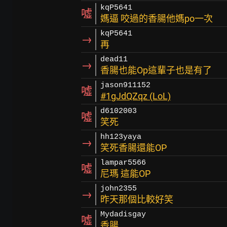
kqP5641
噓
媽逼 咬過的香腸他媽po一次
kqP5641
→
再
dead11
→
香腸也能Op這輩子也是有了
jason911152
噓
#1gJdQZqz (LoL)
d6102003
噓
笑死
hh123yaya
→
笑死香腸還能OP
lampar5566
噓
尼瑪 這能OP
john2355
→
昨天那個比較好笑
Mydadisgay
噓
香腸