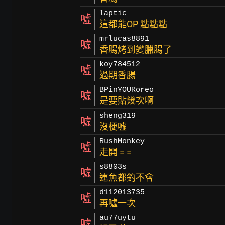
laptic
噓
這都能OP 點點點
mrlucas8891
噓
香腸烤到變臘腸了
koy784512
噓
過期香腸
BPinYOURoreo
噓
是要貼幾次啊
sheng319
噓
沒梗噓
RushMonkey
噓
走開 = =
s8803s
噓
連魚都釣不會
d112013735
噓
再噓一次
au77uytu
噓