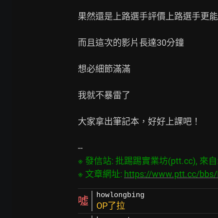
果然還是上路選手評價上路選手更能
而且這次的影片長達30分鐘

想必細節滿滿

我就不暴雷了

大家拿出筆記本，好好上課吧！

※ 發信站: 批踢踢實業坊(ptt.cc), 來自: 1
※ 文章網址: 
https://www.ptt.cc/bb
howlongbing
噓
OP了拉