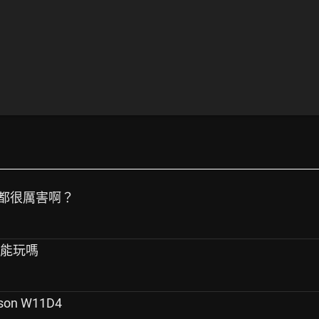
是都很厲害啊？
的能玩嗎
ason W11D4