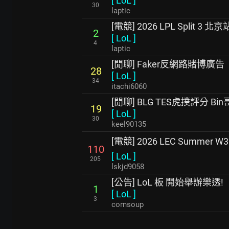
[
LoL
]
30
laptic
[電競] 2026 LPL Split 3 北京站
2
[
LoL
]
4
laptic
[閒聊] Faker反網路賭博廣告
28
[
LoL
]
34
itachi6060
[閒聊] BLG TES虎撲評分 B
19
[
LoL
]
30
keel90135
[電競] 2026 LEC Summer W
110
[
LoL
]
205
lskjd9058
[公告] LoL 板 開始舉辦樂透!
1
[
LoL
]
3
cornsoup