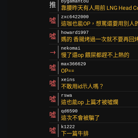
bygamantou
推
靠腰昨天有人用前 LNG Head 
zxc6422000
噓
這咖也能OP，想罵還要用別人
howard1997
噓
媽的 香腸烤過一次就不要再回
nekomai
→
慢了還op 餵屎都趕不上熱的
max366629
噓
OP==
xeins
噓
不敢用id示人嗎？
rswa
噓
這也能op 上篇才被噓爛
qd6590
噓
這次不會被騙了
k1222
噓
下一篇牛排