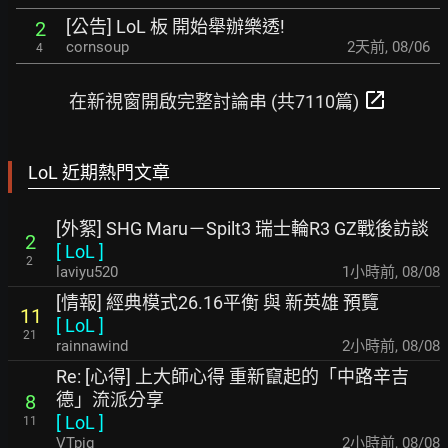
[公告] LoL 板 開始舉辦樂透!
2
cornsoup
2天前
,
08/06
4
open_in_new
在新視窗開啟完整討論串 (共7110篇)
LoL 近期熱門文章
[外絮] SHG Maru－Spilt3 瑞士輪R3 GZ戰後訪談
2
[
LoL
]
2
laviyu520
1小時前
,
08/08
[情報] 經典模式26.16平衡 與 新英雄 預覽
11
[
LoL
]
21
rainnawind
2小時前
,
08/08
Re: [心得] 上大師心得 重新竄起的「中路辛吉
德」流派分享
8
[
LoL
]
11
VTpig
2小時前
,
08/08