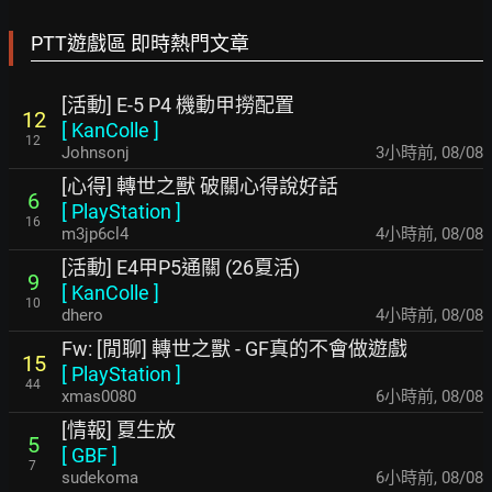
PTT遊戲區 即時熱門文章
[活動] E-5 P4 機動甲撈配置
12
[
KanColle
]
12
Johnsonj
3小時前
,
08/08
[心得] 轉世之獸 破關心得說好話
6
[
PlayStation
]
16
m3jp6cl4
4小時前
,
08/08
[活動] E4甲P5通關 (26夏活)
9
[
KanColle
]
10
dhero
4小時前
,
08/08
Fw: [閒聊] 轉世之獸 - GF真的不會做遊戲
15
[
PlayStation
]
44
xmas0080
6小時前
,
08/08
[情報] 夏生放
5
[
GBF
]
7
sudekoma
6小時前
,
08/08