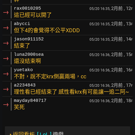
2月前
, 12
rax0010205
05/20 16:35,
F
→
這已經可以開了
2月前
, 13
abycci
05/20 16:35,
F
→
但下4的會覺得不公平XDDD
2月前
, 14
jason911152
05/20 16:35,
F
→
結束了
2月前
, 15
luna2000sea
05/20 16:36,
F
→
還沒結束啊
2月前
, 16
yuetako
05/20 16:36,
F
→
不對，說不定krx倒贏兩場，cc
2月前
, 17
a2234843
05/20 16:36,
F
→
理性看已經結束了 感性看krx有可能讓一追二阿~
2月前
, 18
mayday840717
05/20 16:36,
F
→
笑死
‣
返回看板
[
LoL
]
遊戲