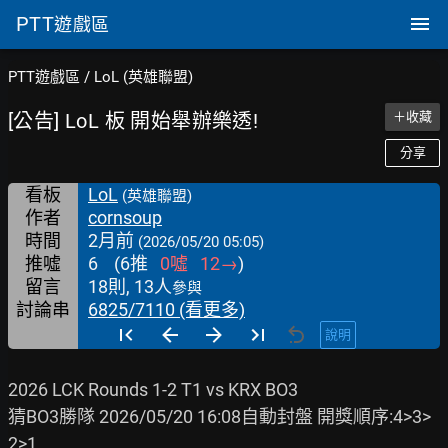
PTT
遊戲區
PTT遊戲區
/
LoL (英雄聯盟)
[公告] LoL 板 開始舉辦樂透!
＋收藏
分享
看板
LoL
(英雄聯盟)
作者
cornsoup
時間
2月前
(2026/05/20 05:05)
推噓
6
(
6
推
0
噓
12
→
)
留言
18則, 13人
參與
討論串
6825/7110 (看更多)
說明
2026 LCK Rounds 1-2 T1 vs KRX BO3

猜BO3勝隊 2026/05/20 16:08自動封盤 開獎順序:4>3>
2>1
