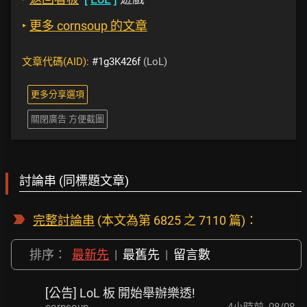
‣
更多 cornsoup 的文章
文章代碼(AID):
#1g3K426f
(LoL)
更多分享選項
關閉廣告 方便截圖
討論串 (同標題文章)
完整討論串
(本文為第 6825 之 7110 篇)：
排序：
最新先
|
最舊先
|
留言數
[公告] LoL 板 開始舉辦樂透!