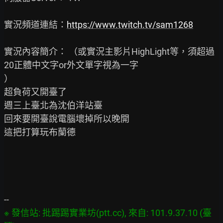
實況頻道連結：
https://www.twitch.tv/sam1268
實況內容簡介： （或實況主影片HighLight等，須超過
20正體中文字or外文單字視為一字

）

超負荷又開臺了

週三上臺北為沈伯洋站臺

回來要開臺說電腦壞掉所以晚開

這把打算玩布蘭德

※ 發信站: 批踢踢實業坊(ptt.cc), 來自: 101.9.37.10 (臺