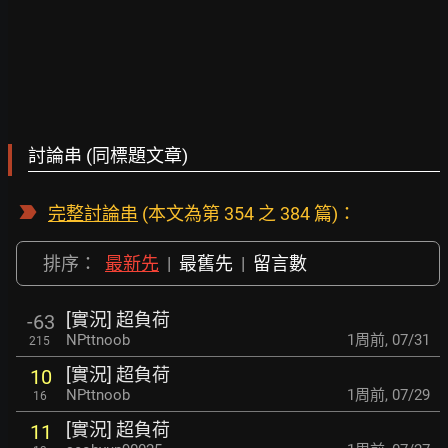
討論串 (同標題文章)
完整討論串
(本文為第 354 之 384 篇)：
排序：
最新先
|
最舊先
|
留言數
[實況] 超負荷
-63
NPttnoob
1周前
,
07/31
215
[實況] 超負荷
10
NPttnoob
1周前
,
07/29
16
[實況] 超負荷
11