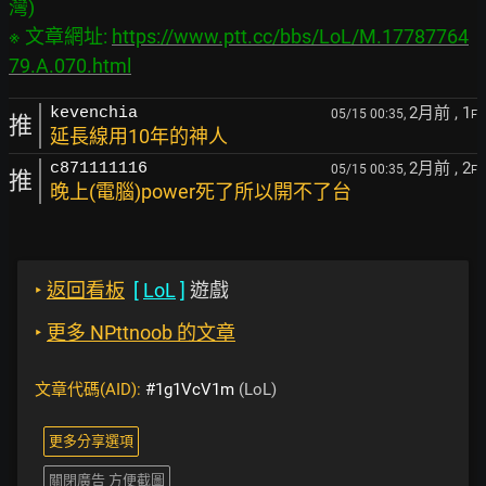
灣)

※ 文章網址: 
https://www.ptt.cc/bbs/LoL/M.17787764
79.A.070.html
2月前
, 1
kevenchia
05/15 00:35,
F
推
延長線用10年的神人
2月前
, 2
c871111116
05/15 00:35,
F
推
晚上(電腦)power死了所以開不了台
‣
返回看板
[
LoL
]
遊戲
‣
更多 NPttnoob 的文章
文章代碼(AID):
#1g1VcV1m
(LoL)
更多分享選項
關閉廣告 方便截圖