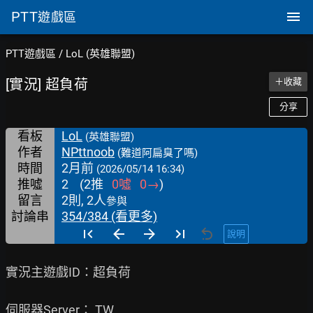
PTT
遊戲區
PTT遊戲區
/
LoL (英雄聯盟)
[實況] 超負荷
＋收藏
分享
看板
LoL
(英雄聯盟)
作者
NPttnoob
(難道阿扁臭了嗎)
時間
2月前
(2026/05/14 16:34)
推噓
2
(
2
推
0
噓
0
→
)
留言
2則, 2人
參與
討論串
354/384 (看更多)
說明
實況主遊戲ID：超負荷

伺服器Server： TW
