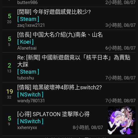
butten986
2小時前
,
08/07
[閒聊] 今年好遊戲感覺比較少?
5
[
Steam
]
20
zaq1xsw2121
3小時前
,
08/07
[信長] 中国大名介紹(九)南条、山名
5
[
Koei
]
5
Alanetsai
6小時前
,
08/07
Re: [新聞] 中國新遊戲竟以「核平日本」為賣點
大踩
2
[
Steam
]
13
tuboshu
7小時前
,
08/07
[情報] 暗黑破壞神4即將上switch2?
19
[
NSwitch
]
32
wandy780131
7小時前
,
08/07
[心得] SPLATOON 塗擊隊心得
5
[
NSwitch
]
9
xxhenryxx
8小時前
,
08/07