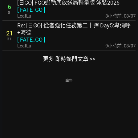
[日GO] FGO迦勒底放送局輕量版 泳裝2026
6
[
FATE_GO
]
8
LeafLu
8小時前
,
08/07
Re: [日GO] 從者強化任務第二十彈 Day5:卑彌呼
+海德
21
[
FATE_GO
]
31
LeafLu
9小時前
,
08/07
更多 即時熱門文章 >>
廣告