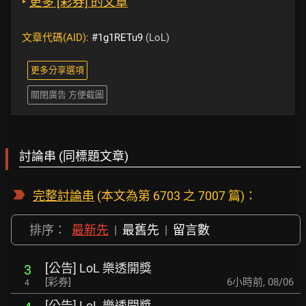
‣
更多 [彩券] 的文章
文章代碼(AID):
#1g1RETu9
(LoL)
更多分享選項
關閉廣告 方便截圖
討論串 (同標題文章)
完整討論串
(本文為第 6703 之 7007 篇)：
排序：
最新先
|
最舊先
|
留言數
[公告] LoL 樂透開獎
3
[彩券]
6小時前
,
08/06
4
[公告] LoL 樂透開獎