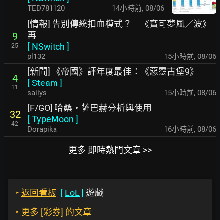
TED781120
14小時前
,
08/06
[情報] 告別傳統扣血模式？ 《寶可夢風／波》
再
9
[
NSwitch
]
25
pl132
15小時前
,
08/06
[新聞] 《帝國》評年度最佳：《惡靈古堡9》
4
[
Steam
]
11
saiiys
15小時前
,
08/06
[F/GO] 哈桑・薩巴赫分析與使用
32
[
TypeMoon
]
42
Dorapika
16小時前
,
08/06
更多 即時熱門文章 >>
‣
返回看板
[
LoL
]
遊戲
‣
更多 [彩券] 的文章