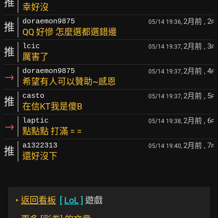
推
幸好沒
2月前
, 2
doraemon9875
05/14 19:36,
F
推
QQ 好慘 怎麼選都選錯邊
2月前
, 3
lcic
05/14 19:37,
F
推
厲害了
2月前
, 4
doraemon9875
05/14 19:37,
F
→
希望有人可以贊助~感恩
2月前
, 5
casto
05/14 19:37,
F
推
在信KT我是傻B
2月前
, 6
laptic
05/14 19:38,
F
→
點點點 打滿 = =
2月前
, 7
a1322313
05/14 19:40,
F
推
還好沒下
‣
返回看板
[
LoL
]
遊戲