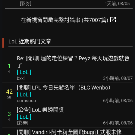
[彩券]
1天前
,
08/05
open_in_new
在新視窗開啟完整討論串 (共7007篇)
LoL 近期熱門文章
Re: [閒聊] 燼的走位練習？Peyz:每天玩遊戲就會
了
1
[
LoL
]
4
bxxl
3小時前
,
08/07
[閒聊] LPL 今日先發名單（BLG Wenbo）
42
[
LoL
]
58
cornsoup
6小時前
,
08/06
[公告] LoL 樂透開獎
3
[
LoL
]
4
[彩券]
6小時前
,
08/06
[閒聊] Vandiril-阿卡莉全圖飛bug(正式服未修