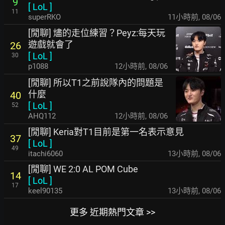
9
[
LoL
]
11
superRKO
11小時前
,
08/06
[閒聊] 燼的走位練習？Peyz:每天玩
遊戲就會了
26
[
LoL
]
30
p1088
12小時前
,
08/06
[閒聊] 所以T1之前說隊內的問題是
什麼
40
[
LoL
]
52
AHQ112
12小時前
,
08/06
[閒聊] Keria對T1目前是第一名表示意見
37
[
LoL
]
49
itachi6060
13小時前
,
08/06
[閒聊] WE 2:0 AL POM Cube
14
[
LoL
]
17
keel90135
13小時前
,
08/06
更多 近期熱門文章 >>