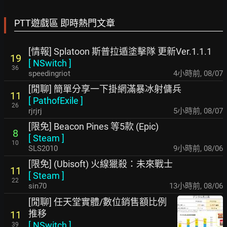
PTT遊戲區 即時熱門文章
[情報] Splatoon 斯普拉遁塗擊隊 更新Ver.1.1.1
19
[
NSwitch
]
36
speedingriot
4小時前
,
08/07
[閒聊] 簡單分享一下掛網滿暴冰射傭兵
11
[
PathofExile
]
26
rjrjrj
5小時前
,
08/07
[限免] Beacon Pines 等5款 (Epic)
8
[
Steam
]
10
SLS2010
9小時前
,
08/06
[限免] (Ubisoft) 火線獵殺：未來戰士
11
[
Steam
]
22
sin70
13小時前
,
08/06
[閒聊] 任天堂實體/數位銷售額比例
推移
11
[
NSwitch
]
39