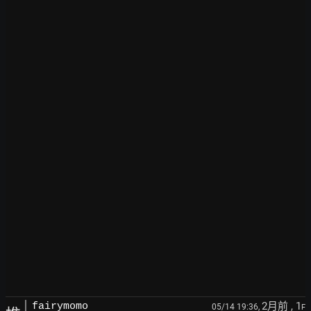
2月前
, 1
fairymomo
05/14 19:36,
F