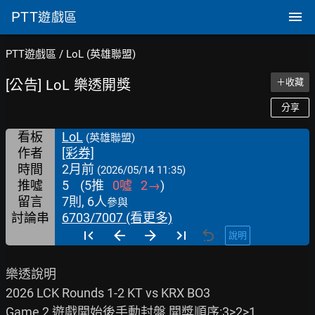
PTT
遊戲區
PTT遊戲區
/
LoL (英雄聯盟)
[公告] LoL 樂透開獎
＋收藏
分享
看板
LoL
(英雄聯盟)
作者
[彩券]
時間
2月前
(2026/05/14 11:35)
推噓
5
(
5
推
0
噓
2
→
)
留言
7則, 6人
參與
討論串
6703/7007 (看更多)
說明
樂透說明

2026 LCK Rounds 1-2 KT vs KRX BO3

Game 2 遊戲開始後手動封盤 開獎順序:3>2>1
