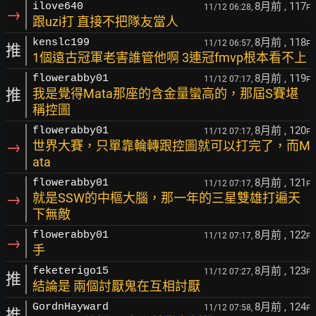
8月前
, 117
ilove640
11/12 06:28,
F
→
跟uzi打 直接不把隊友當人
8月前
, 118
kenslc199
11/12 06:57,
F
推
1個遠古冠軍老害誰管他啊 3連冠fmvp根本看不上
8月前
, 119
flowerabby01
11/12 07:17,
F
推
我是覺得Mata那座的含金量蠻高的，那屆S賽堪
稱控圖
8月前
, 120
flowerabby01
11/12 07:17,
F
→
世界大賽，只單靠輪轉跟控圖就可以打完了，而M
ata
8月前
, 121
flowerabby01
11/12 07:17,
F
→
就是SSW的中樞大腦，那一年的三星雙雄打遍天
下無敵
8月前
, 122
flowerabby01
11/12 07:17,
F
→
手
8月前
, 123
feketerigo15
11/12 07:27,
F
推
結論是 兩個討厭鬼在互相討厭
8月前
, 124
GordnHayward
11/12 07:58,
F
推