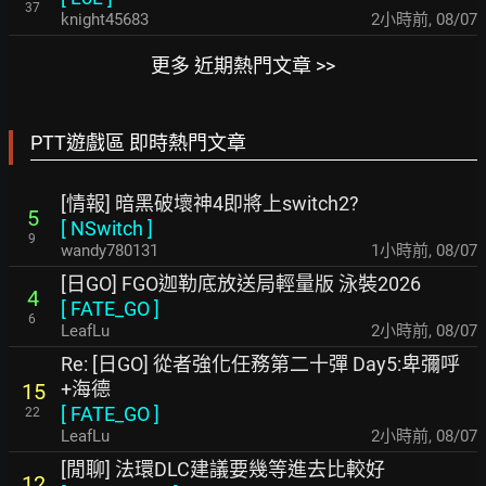
37
knight45683
2小時前
,
08/07
更多 近期熱門文章 >>
PTT遊戲區 即時熱門文章
[情報] 暗黑破壞神4即將上switch2?
5
[
NSwitch
]
9
wandy780131
1小時前
,
08/07
[日GO] FGO迦勒底放送局輕量版 泳裝2026
4
[
FATE_GO
]
6
LeafLu
2小時前
,
08/07
Re: [日GO] 從者強化任務第二十彈 Day5:卑彌呼
+海德
15
[
FATE_GO
]
22
LeafLu
2小時前
,
08/07
[閒聊] 法環DLC建議要幾等進去比較好
12