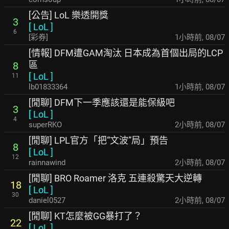
[公告] LoL 樂透開獎
3
[
LoL
]
6
[彩券]
1小時前
,
08/07
[情報] DFM遭GAM淘汰 日本成為首個出局的LCP
區
8
[
LoL
]
11
lb01833364
1小時前
,
08/07
[閒聊] DFM下一季應該還是能保級吧
3
[
LoL
]
4
superRKO
2小時前
,
08/07
[閒聊] LPL官方「把“文波”局」預告
8
[
LoL
]
12
rainnawind
2小時前
,
08/07
[閒聊] BRO Roamer 洛克 五連殺驚天大逆轉
18
[
LoL
]
30
daniel0527
2小時前
,
08/07
[閒聊] KT怎麼被GG暴打了？
22
[
LoL
]