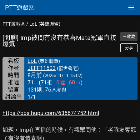
PTT
遊戲區
PTT遊戲區
/
LoL (英雄聯盟)
[閒聊] Imp被問有沒有恭喜Mata冠軍直接
＋收藏
爆氣
分享
看板
LoL
(英雄聯盟)
作者
JEFF11503
(厭世魯宅)
時間
8月前
(2025/11/11 15:02)
推噓
71
(
71
推
0
噓
60
→
)
留言
131則, 76人
參與
討論串
1/1
https://bbs.hupu.com/635674752.html
如題，Imp在直播的時候，有觀眾問他：「老隊友奪冠
了有沒有恭喜啊」
