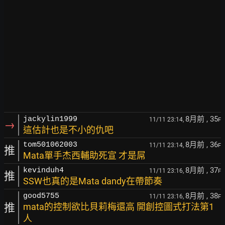
8月前
, 35
jackylin1999
11/11 23:14,
F
→
這估計也是不小的仇吧
8月前
, 36
tom501062003
11/11 23:14,
F
推
Mata單手杰西輔助死宣 才是屌
8月前
, 37
kevinduh4
11/11 23:16,
F
推
SSW也真的是Mata dandy在帶節奏
8月前
, 38
good5755
11/11 23:16,
F
推
mata的控制欲比貝莉梅還高 開創控圖式打法第1
人