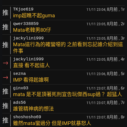
8月前
, 1
TKjoe619
11/11 23:04,
F
推
imp超瞧不起guma
8月前
, 2
qwer338859
11/11 23:05,
F
推
Mata老韓男80仔
8月前
, 3
jackylin1999
11/11 23:05,
F
推
Mata這行為的確蠻噁的 之前看到忘記誰介紹到這
件事
8月前
, 4
jackylin1999
11/11 23:05,
F
→
直接 看不起這人
8月前
, 5
sezna
11/11 23:06,
F
→
IMP 看得起誰啊
8月前
, 6
ginx03
11/11 23:07,
F
推
mata 是不是頂著死刑宣告玩傑西sup過？ 超猛人
8月前
, 7
ads56
11/11 23:07,
F
推
誰管精神病的想法
8月前
, 8
shoshosho69
11/11 23:07,
F
推
雖然mata蠻過分 但是IMP就暴怒人