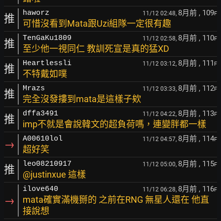
8月前
, 109
haworz
11/12 02:48,
F
推
可惜沒看到Mata跟Uzi組隊一定很有趣
8月前
, 110
TenGaKu1809
11/12 02:58,
F
推
至少他一視同仁 教訓死宣是真的猛XD
8月前
, 111
Heartlessli
11/12 03:12,
F
推
不特戴如噗
8月前
, 112
Mrazs
11/12 03:33,
F
推
完全沒發摟到mata是這樣子欸
8月前
, 113
dffa3491
11/12 04:22,
F
推
imp不就是會說韓文的超負荷嗎，連變胖都一樣
8月前
, 114
A00610lol
11/12 04:57,
F
→
超好笑
8月前
, 115
leo08210917
11/12 05:00,
F
推
@justinxue 這樣
8月前
, 116
ilove640
11/12 06:28,
F
→
mata確實滿機掰的 之前在RNG 無星人還在 他直
接說想