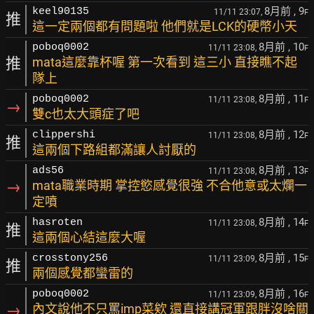
8月前
, 9
keel90135
11/11 23:07,
F
推
這一定兩個都有問題啦 他們就是LCK的硬幣小天
8月前
, 10
poboq0002
11/11 23:08,
F
推
mata這麼靠杯喔 第一次看到 這三小 直接瞧不起
隊上
8月前
, 11
poboq0002
11/11 23:08,
F
→
雙c也太大頭症了吧
8月前
, 12
clippershi
11/11 23:08,
F
推
這兩個下路組都滿讓人討厭的
8月前
, 13
ads56
11/11 23:08,
F
→
mata職業時期 掌控慾感覺很強 不合他意或太爛一
定噴
8月前
, 14
hasroten
11/11 23:08,
F
推
這兩個心結這麼大喔
8月前
, 15
crosstony256
11/11 23:09,
F
推
兩個感覺都蠻雷的
8月前
, 16
poboq0002
11/11 23:09,
F
→
內文說他不只罵imp菜欸 還直接講冠軍跟胖沒啥關