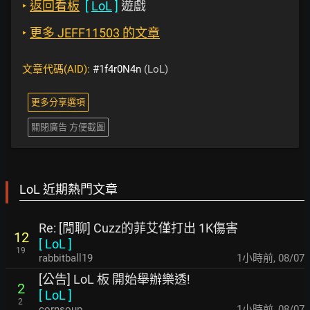
‣
返回看板
[
LoL
]
遊戲
‣
更多 JEFF11503 的文章
文章代碼(AID):
#1f4r0N4n
(LoL)
更多分享選項
關閉廣告 方便截圖
LoL 近期熱門文章
Re: [閒聊] Cuzz的菲艾僅打出 1K傷害
12
[
LoL
]
19
rabbitball19
1小時前
,
08/07
[公告] LoL 板 開始舉辦樂透!
2
[
LoL
]
2
cornsoup
1小時前
,
08/07