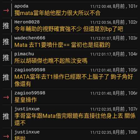
8月前
, 101
apoda
11/12 00:48,
F
→
獨mata當年給他壓力很大所以不合
8月前
, 102
Heron0028
11/12 00:56,
F
推
今年輔助的視野確實強不少 但還是別bp了吧
8月前
, 103
wadechen666
11/12 01:07,
F
推
Mata 去T1要噴什麼== 當初也是挺戳的
8月前
, 104
pimachu
11/12 01:17,
F
推
所以胡碩傑也瞧不起熊汶安嗎
8月前
, 105
zagioo59598
11/12 01:40,
F
推
MATA當年去T1操作已經跟不上腦子了 鉤子角好
像還有
8月前
, 106
zagioo59598
11/12 01:40,
F
→
星皇操作
8月前
, 107
justinxue
11/12 02:35,
F
推
李哥當年跟Mata借完眼鏡布直接往他身上丟 關係
還不
8月前
, 108
justinxue
11/12 02:35,
F
→
錯啦