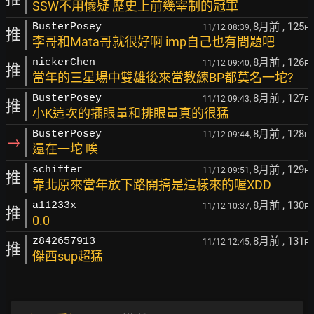
SSW不用懷疑 歷史上前幾宰制的冠軍
8月前
, 125
BusterPosey
11/12 08:39,
F
推
李哥和Mata哥就很好啊 imp自己也有問題吧
8月前
, 126
nickerChen
11/12 09:40,
F
推
當年的三星場中雙雄後來當教練BP都莫名一坨?
8月前
, 127
BusterPosey
11/12 09:43,
F
推
小K這次的插眼量和排眼量真的很猛
8月前
, 128
BusterPosey
11/12 09:44,
F
→
還在一坨 唉
8月前
, 129
schiffer
11/12 09:51,
F
推
靠北原來當年放下路開搞是這樣來的喔XDD
8月前
, 130
a11233x
11/12 10:37,
F
推
0.0
8月前
, 131
z842657913
11/12 12:45,
F
推
傑西sup超猛