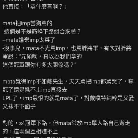
他直接：「恭什麼喜啊？」

mata把imp當狗罵的

-這倆是不是巔峰下路組合來著？

--mata嫌棄imp太菜了

-沒事兒，mata不光罵imp，也罵胖將軍，有次對胖將
軍說：“元碩啊，真以為我們拿的

這個冠軍跟你有多大關係嗎？”

mata覺得imp不如戴先生，天天罵把imp都罵哭了，奪
冠了還是瞧不上imp直接去

LPL了，imp最恨的就是mata了，對戴噗特純粹是又愛
又抹不下面子

對的，s4冠軍下路，但mata常放imp單人路自己遊走
的，這兩個互相瞧不上
