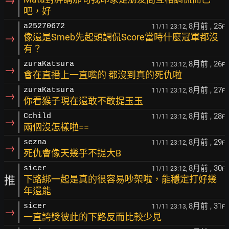
→
吧，好
8月前
, 25
a25270672
11/11 23:12,
F
→
像還是Smeb先起頭調侃Score當時什麼冠軍都沒
有？
8月前
, 26
zuraKatsura
11/11 23:12,
F
→
會在直播上一直嘴的 都沒到真的死仇啦
8月前
, 27
zuraKatsura
11/11 23:12,
F
→
你看猴子現在還敢不敢提玉玉
8月前
, 28
Cchild
11/11 23:12,
F
→
兩個沒怎樣啦==
8月前
, 29
sezna
11/11 23:12,
F
→
死仇會像天幾乎不提大B
8月前
, 30
sicer
11/11 23:12,
F
推
下路綁一起是真的很容易吵架啦，能穩定打好幾
年還能
8月前
, 31
sicer
11/11 23:13,
F
→
一直誇獎彼此的下路反而比較少見