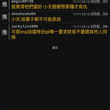
8月前
, 32
aegis80728
11/11 23:13,
F
推
我覺得他們還好 小天跟硬幣那種才有仇
8月前
, 33
shoshosho69
11/11 23:13,
F
推
小天:這輩子都不可能原諒
8月前
, 34
jackylin1999
11/11 23:14,
F
推
可是imp說當時去lpl唯一要求就是不要跟其他人同
隊
廣告