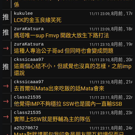
係
8月前
, 17
kukulee
11/11 23:09,
F
推
LCK的金玉良緣笑死
8月前
, 18
zuraKatsura
11/11 23:09,
F
推
媽塔唯一sup Fmvp 開啟大放生下路打法
8月前
, 19
zuraKatsura
11/11 23:10,
F
→
這種人專治公子哥ad 但同時也會變成問題
8月前
, 20
ckssicaaa97
11/11 23:10,
F
推
這兩個心結不小，但感覺也沒真的怎樣，之前imp
還說
8月前
, 21
ckssicaaa97
11/11 23:10,
F
→
去首爾叫Mata出來吃飯的話Mata會來
8月前
, 22
class21535
11/11 23:11,
F
→
他覺得IMP不夠穩拉 SSW也是國內一直輸SSB
8月前
, 23
class21535
11/11 23:11,
F
→
實際上SSW就是野輔為主的隊伍
8月前
, 24
a25270672
11/11 23:11,
F
Mata對胖講那句我印象是朋友間互相調侃而已