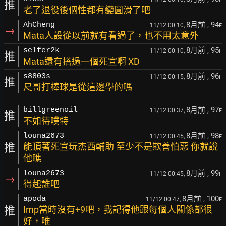
推
老了退役後個性都有變圓滑了吧
8月前
, 94
AhCheng
11/12 00:10,
F
→
Mata人設從以前就有看過了，也不用太意外
8月前
, 95
selfer2k
11/12 00:10,
F
推
Mata還有搭過一個死宣啊 XD
8月前
, 96
s8803s
11/12 00:15,
F
推
尺哥打棒球是從這邊學的嗎
8月前
, 97
billgreenoil
11/12 00:37,
F
推
不如待噗特
8月前
, 98
louna2673
11/12 00:45,
F
推
能頂著死宣玩杰西輔助 至少不是欺善怕惡 你就說
他瞧
8月前
, 99
louna2673
11/12 00:45,
F
→
得起誰吧
8月前
, 100
apoda
11/12 00:47,
F
推
Imp當時沒有+9吧，我記得他跟每個人關係都很
好，唯