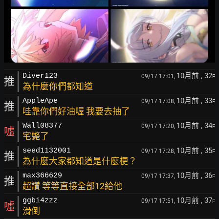
10月前
, 32
Diver123
09/17 17:01,
F
推
為什麼你們都知道
10月前
, 33
AppleApe
09/17 17:08,
F
推
哇靠你們好油喔 我要去抽了
10月前
, 34
Wall08377
09/17 17:20,
F
噓
宅斃了
10月前
, 35
seed1132001
09/17 17:28,
F
推
為什麼大家都知道是什麼梗？
10月前
, 36
max366629
09/17 17:37,
F
推
超讚 等等直接全部12給他
10月前
, 37
ggbi4zzz
09/17 17:51,
F
噓
滑倒