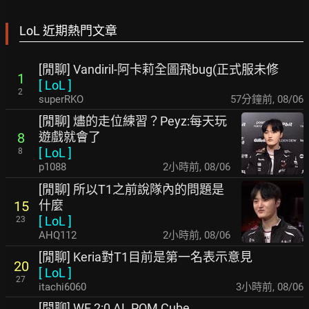
LoL 近期熱門文章
[閒聊] Vandiril-阿卡莉全圖飛bug(正式服未修
1
[
LoL
]
2
superRKO
57分鐘前
,
08/06
[閒聊] 燼的走位練習？Peyz:每天玩
遊戲就會了
8
[
LoL
]
8
p1088
2小時前
,
08/06
[閒聊] 所以T1之前說隊內的問題是
什麼
15
[
LoL
]
23
AHQ112
2小時前
,
08/06
[閒聊] Keria對T1目前是第一名表示意見
20
[
LoL
]
27
itachi6060
3小時前
,
08/06
[閒聊] WE 2:0 AL POM Cube