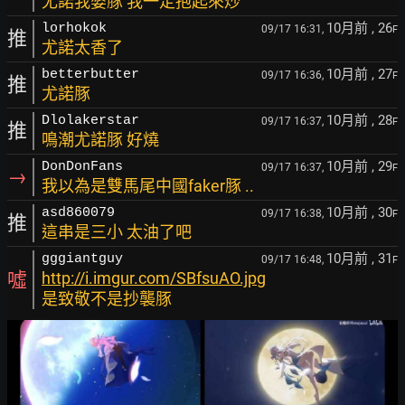
尤諾我婆豚 我一定抱起來炒
10月前
, 26
lorhokok
09/17 16:31,
F
推
尤諾太香了
10月前
, 27
betterbutter
09/17 16:36,
F
推
尤諾豚
10月前
, 28
Dlolakerstar
09/17 16:37,
F
推
鳴潮尤諾豚 好燒
10月前
, 29
DonDonFans
09/17 16:37,
F
→
我以為是雙馬尾中國faker豚 ..
10月前
, 30
asd860079
09/17 16:38,
F
推
這串是三小 太油了吧
10月前
, 31
gggiantguy
09/17 16:48,
F
噓
http://i.imgur.com/SBfsuAO.jpg
是致敬不是抄襲豚