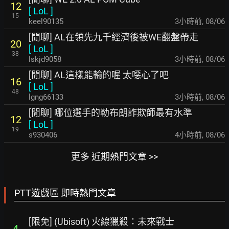
12
[
LoL
]
15
keel90135
3小時前
,
08/06
[閒聊] AL在領先九千經濟後被WE翻盤帶走
20
[
LoL
]
38
lskjd9058
3小時前
,
08/06
[閒聊] AL這樣能輸的喔 太噁心了吧
16
[
LoL
]
48
lgng66133
3小時前
,
08/06
[閒聊] 哪位選手的勒布朗詐欺師最有水準
12
[
LoL
]
19
s930406
4小時前
,
08/06
更多 近期熱門文章 >>
PTT遊戲區 即時熱門文章
[限免] (Ubisoft) 火線獵殺：未來戰士
4