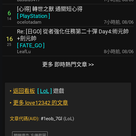
[心得] 轉世之獸 通關短心得
6
[
PlayStation
]
14
ocelotadam
7小時前
,
08/06
Re: [日GO] 從者強化任務第二十彈 Day4:術元帥
+劍元帥
16
[
FATE_GO
]
25
LeafLu
8小時前
,
08/06
更多 即時熱門文章 >>
‣
返回看板
[
LoL
]
遊戲
‣
更多 love12342 的文章
文章代碼(AID):
#1eob_7Gl
(LoL)
關閉廣告 方便截圖