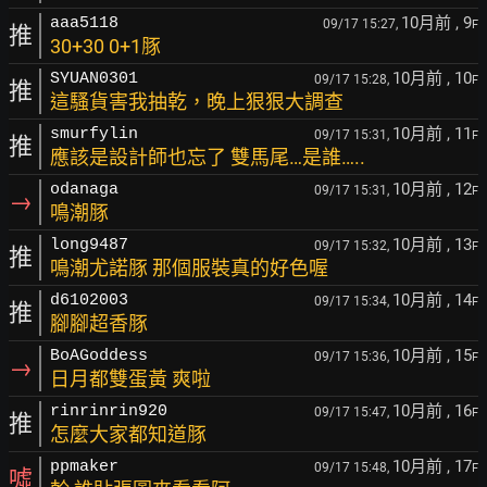
10月前
, 9
aaa5118
09/17 15:27,
F
推
30+30 0+1豚
10月前
, 10
SYUAN0301
09/17 15:28,
F
推
這騷貨害我抽乾，晚上狠狠大調查
10月前
, 11
smurfylin
09/17 15:31,
F
推
應該是設計師也忘了 雙馬尾…是誰…..
10月前
, 12
odanaga
09/17 15:31,
F
→
鳴潮豚
10月前
, 13
long9487
09/17 15:32,
F
推
鳴潮尤諾豚 那個服裝真的好色喔
10月前
, 14
d6102003
09/17 15:34,
F
推
腳腳超香豚
10月前
, 15
BoAGoddess
09/17 15:36,
F
→
日月都雙蛋黃 爽啦
10月前
, 16
rinrinrin920
09/17 15:47,
F
推
怎麼大家都知道豚
10月前
, 17
ppmaker
09/17 15:48,
F
噓