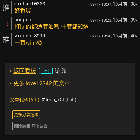
10月前
, 38
michael0330
09/17 18:07,
F
推
好香喔
10月前
, 39
nonpro
09/17 18:23,
F
→
打lol的都這麼油嗎 什麼都知道
10月前
, 40
vincent8914
09/17 18:50,
F
推
一直wink欸
‣
返回看板
[
LoL
]
遊戲
‣
更多 love12342 的文章
文章代碼(AID):
#1eob_7Gl
(LoL)
更多分享選項
關閉廣告 方便截圖