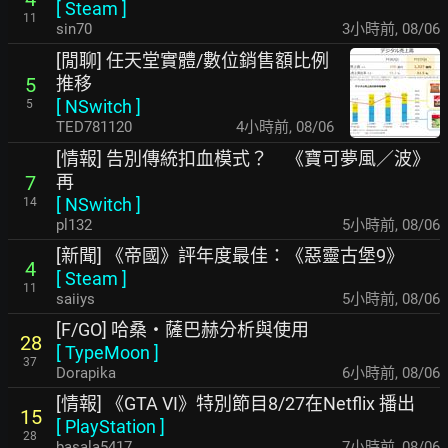
[
Steam
]
11
sin70
3小時前
,
08/06
[閒聊] 任天堂實體/數位銷售額比例
推移
5
[
NSwitch
]
5
TED781120
4小時前
,
08/06
[情報] 告別傳統扣血模式？ 《寶可夢風／波》
再
7
[
NSwitch
]
14
pl132
5小時前
,
08/06
[新聞] 《帝國》評年度最佳：《惡靈古堡9》
4
[
Steam
]
11
saiiys
5小時前
,
08/06
[F/GO] 哈桑・薩巴赫分析與使用
28
[
TypeMoon
]
37
Dorapika
6小時前
,
08/06
[情報] 《GTA VI》特別節目8/27在Netflix 播出
15
[
PlayStation
]
28
basala5417
7小時前
,
08/06