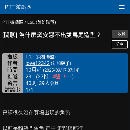
PTT
遊戲區
PTT遊戲區
/
LoL (英雄聯盟)
[閒聊] 為什麼黛安娜不出雙馬尾造型？
＋收藏
分享
看板
LoL
(英雄聯盟)
作者
love12342
(幻想殺手)
時間
10月前
(2025/09/17 07:14)
推噓
23
(
27
推
4
噓
9
→
)
留言
40則, 39人
參與
討論串
1/1
已經很久沒在賽場出現的角色

以前是超熱門角色 走中 走野核都行
