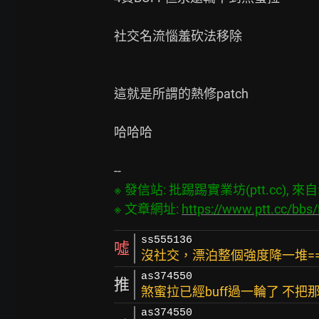
社交名流惱羞砍法移除

這就是所謂的熱修patch

哈哈哈

※ 發信站: 批踢踢實業坊(ptt.cc), 來自: 3
※ 文章網址: 
https://www.ptt.cc/bb
ss555136
噓
沒社交，漂泊整個強度降一堆=
as374550
推
煞蜜拉已經buff過一輪了 不
as374550