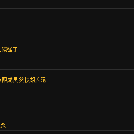
他獨強了
無限成長 夠快胡牌還
龍龜