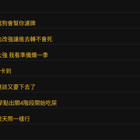
賭狗會幫你濾牌
血改強讓進去轉不會死
太強 我看準備爛一季
會卡到
應該又要下去了
早點出關4階段開始吃屎
破天際一樣行