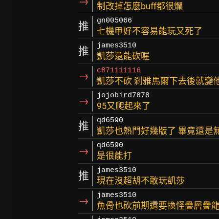
→
制改掉怎麼buff都很爛
gn005066
推
七機甲好不容易能玩又死了
james3510
推
凱莎還能砍喔
c871111116
→
凱莎不砍 剎雅馬爾下去後就變
jojobird7878
→
95又爬起來了
qd6590
推
凱莎也熱門好幾版了 畢竟還是
qd6590
→
是很能打
james3510
推
現在沒超胡不敢玩凱莎
james3510
→
魚骨也砍前期還要換怪疊層疊