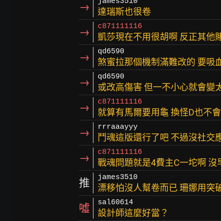
james3510
→
達瑞斯也很卷
c871111116
→
凱莎現在不用很胡啊 反正其他
qd6590
→
煞蜜拉那個機制滿難改的 要吸
qd6590
→
或改高傷害 但一不小心就會變
c871111116
→
就算有馬爾要用龜 換怪D也不
rrraaayyy
→
鬥魂這版還行了吧 不過沒社交
c871111116
→
戰魂問題就是4費主C一坨啊 沒
james3510
推
漂移怕沒人幫卷而已 珊娜用突
sal60614
噓
設計師這麼好當？