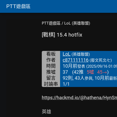
PTT
遊戲區
PTT遊戲區
/
LoL (英雄聯盟)
[戰棋] 15.4 hotfix
看板
LoL
(英雄聯盟)
作者
c871111116
(廢文死北七)
時間
10月前
發表
(2025/09/16 01:0
推噓
37
(
42
推
5
噓
45
→
)
留言
92則, 43人
, 10月前
參與
最新
討論串
1/1
https://hackmd.io/@hathena/HynSn
英雄
