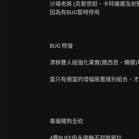
沙場老將 (克黎思妲、卡特蓮娜及剎雅
因為有BUG暫時停用

BUG 修復

漂移雙人組強化果實(路西恩、姍娜)
當只有適當的增幅裝置級別組合，才會
毒瘤賭狗全砍

4費BUFF但永遠輪不到煞蜜拉
