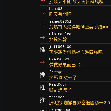
前幾天不開 今天開台薛錢喔
haha98
→
昨天有開吧
james80351
→
竟然有人覺得羅傑需要薛錢= =
DioEraclea
→
北投宏幹
jeff860109
推
再跟羅傑借點楊壽進四強吧
E24056823
→
做做效果而已（
freeQoo
推
笑死 咖撒來了
RealRuby
推
咖哥進城了
freeQoo
推
肝泥娘 咖撒要來當繼國緣一2.0
truegod000