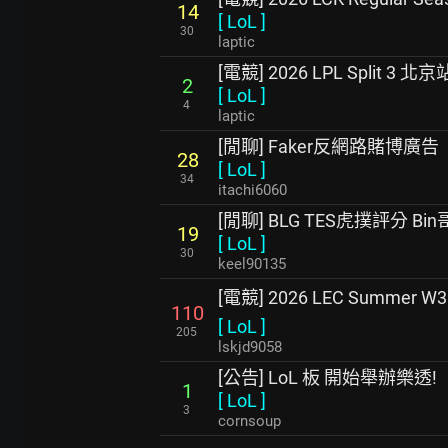
14
[
LoL
]
30
laptic
[電競] 2026 LPL Split 3 北京站
2
[
LoL
]
4
laptic
[閒聊] Faker反網路賭博廣告
28
[
LoL
]
34
itachi6060
[閒聊] BLG TES虎撲評分 B
19
[
LoL
]
30
keel90135
[電競] 2026 LEC Summer W
110
[
LoL
]
205
lskjd9058
[公告] LoL 板 開始舉辦樂透!
1
[
LoL
]
3
cornsoup