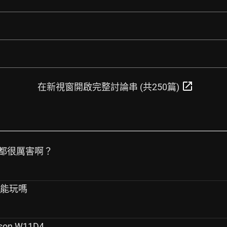
open_in_new
在新視窗開啟完整討論串 (共250篇)
是都很厲害啊？
的能玩嗎
ason W11D4