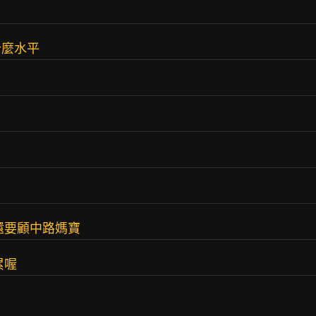
什麼水平
 還要顧中路媽寶
累喔