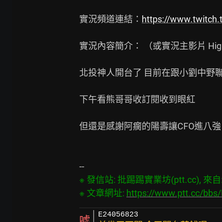
實況頻道連結：
https://www.twitch.
實況內容簡介： （或實況主影片 High
北投神人開台了 目前在跟小劉中野聯
下午看熊哥哥收訂閱收到眼紅

但還是感謝阿瘸的陽壽讓CFO進八強

※ 發信站: 批踢踢實業坊(ptt.cc), 來自: 1
※ 文章網址: 
https://www.ptt.cc/bb
E24056823
噓