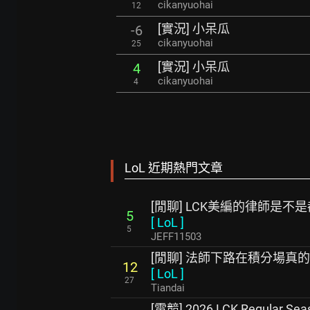
cikanyuohai
12
[實況] 小呆瓜
-6
cikanyuohai
25
[實況] 小呆瓜
4
cikanyuohai
4
LoL 近期熱門文章
[閒聊] LCK美編的律師是不
5
[
LoL
]
5
JEFF11503
[閒聊] 法師下路在積分場真
12
[
LoL
]
27
Tiandai
[電競] 2026 LCK Regular Se