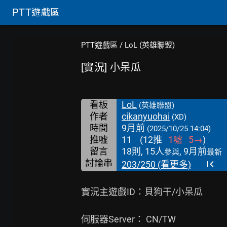
PTT
遊戲區
PTT遊戲區
/
LoL (英雄聯盟)
[實況] 小呆瓜
看板
LoL
(英雄聯盟)
作者
cikanyuohai
(XD)
時間
9月前
(2025/10/25 14:04)
推噓
11
(
12
推
1
噓
5
→
)
留言
18則, 15人
, 9月前
參與
最新
討論串
203/250 (看更多)
實況主遊戲ID：貝狗干/小呆瓜

伺服器Server： CN/TW
