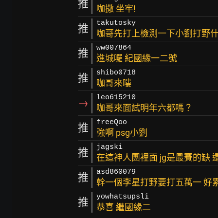
推
咖撒 坐牢!
takutosky
推
咖哥先打上檢測一下小劉打野
ww007864
推
進城囉 紀國緣一二號
shibo0718
推
咖哥來嘍
leo615210
→
咖哥來面試明年六都嗎？
freeQoo
推
強啊 psg小劉
jagski
推
在這神人團裡面 jg是最賽的缺
asd860079
推
幹一個李星打野要打五萬一 好
yowhatsupsli
推
恭喜 繼國緣二