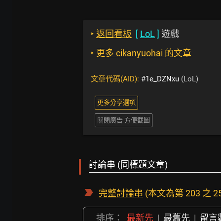
‣
返回看板
[
LoL
]
遊戲
‣
更多 cikanyuohai 的文章
文章代碼(AID):
#1e_DZNxu
(LoL)
更多分享選項
關閉廣告 方便截圖
討論串 (同標題文章)
完整討論串
(本文為第 203 之 2
排序：
最新先
|
最舊先
|
留言