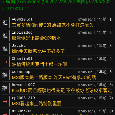
※ 編輯: zxcvbvbnm (98.207.248.237 美國), 07/05/202
1年前
, 1
A00610lol
07/05 10:17,
F
推
其實多給Kiin 能C的 應該就不會打這麼久
1年前
, 2
impisadog
07/05 10:18,
F
推
感覺像是上路要C的版本
1年前
, 3
JaccWu
07/05 10:18,
F
推
kiin今天狀態比中下好多了
1年前
, 4
Chanlin01
07/05 10:18,
F
→
油槍傳統坦克鬥士都一坨啊
1年前
, 5
cornsoup
07/05 10:18,
F
推
MSI版本是上路版本 昨天Rest有拿JC的話
1年前
, 6
howard1997
07/05 10:19,
F
推
Kiin夠C 而且經驗也很充足 不會被你老球皮牽著走
1年前
, 7
rp20031219
07/05 10:19,
F
→
MSI看起來上路特別重要
1年前
, 8
as3366700
07/05 10:19,
F
→