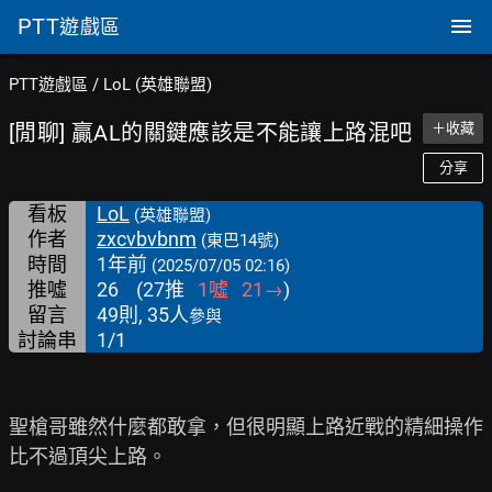
PTT
遊戲區
PTT遊戲區
/
LoL (英雄聯盟)
[閒聊] 贏AL的關鍵應該是不能讓上路混吧
＋收藏
分享
看板
LoL
(英雄聯盟)
作者
zxcvbvbnm
(東巴14號)
時間
1年前
(2025/07/05 02:16)
推噓
26
(
27
推
1
噓
21
→
)
留言
49則, 35人
參與
討論串
1/1
聖槍哥雖然什麼都敢拿，但很明顯上路近戰的精細操作
比不過頂尖上路。
