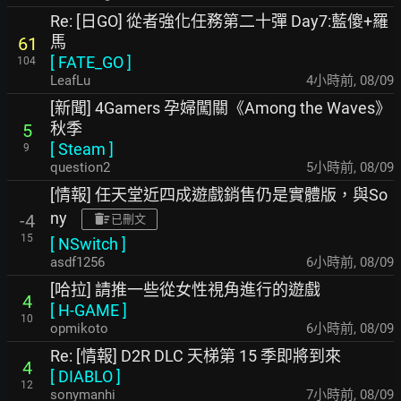
Re: [日GO] 從者強化任務第二十彈 Day7:藍傻+羅
馬
61
[
FATE_GO
]
104
LeafLu
4小時前
,
08/09
[新聞] 4Gamers 孕婦闖關《Among the Waves》
秋季
5
[
Steam
]
9
question2
5小時前
,
08/09
[情報] 任天堂近四成遊戲銷售仍是實體版，與So
ny
-4
已刪文
15
[
NSwitch
]
asdf1256
6小時前
,
08/09
[哈拉] 請推一些從女性視角進行的遊戲
4
[
H-GAME
]
10
opmikoto
6小時前
,
08/09
Re: [情報] D2R DLC 天梯第 15 季即將到來
4
[
DIABLO
]
12
sonymanhi
7小時前
,
08/09