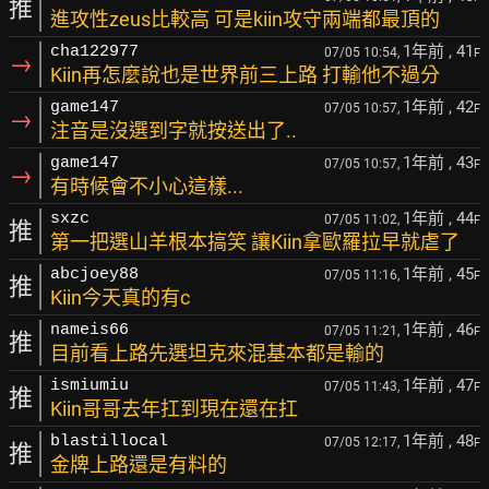
推
進攻性zeus比較高 可是kiin攻守兩端都最頂的
1年前
, 41
cha122977
07/05 10:54,
F
→
Kiin再怎麼說也是世界前三上路 打輸他不過分
1年前
, 42
game147
07/05 10:57,
F
→
注音是沒選到字就按送出了..
1年前
, 43
game147
07/05 10:57,
F
→
有時候會不小心這樣...
1年前
, 44
sxzc
07/05 11:02,
F
推
第一把選山羊根本搞笑 讓Kiin拿歐羅拉早就虐了
1年前
, 45
abcjoey88
07/05 11:16,
F
推
Kiin今天真的有c
1年前
, 46
nameis66
07/05 11:21,
F
推
目前看上路先選坦克來混基本都是輸的
1年前
, 47
ismiumiu
07/05 11:43,
F
推
Kiin哥哥去年扛到現在還在扛
1年前
, 48
blastillocal
07/05 12:17,
F
推
金牌上路還是有料的