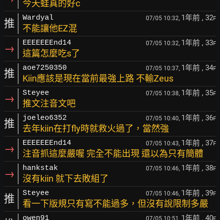
今天蛙真的好c
1年前
, 32
Wardyal
07/05 10:32,
F
推
不能讓他EZ混
1年前
, 33
EEEEEEEnd14
07/05 10:32,
F
→
這篇怎麼吃s了
1年前
, 34
aoe7250350
07/05 10:37,
F
推
Kiin應該是現在當前最強上路 不輸Zeus
1年前
, 35
Steyee
07/05 10:38,
F
→
推文注音文吧
1年前
, 36
joeleo6352
07/05 10:40,
F
推
去年kiin在打fly時就救火過了，當然強
1年前
, 37
EEEEEEEnd14
07/05 10:43,
F
→
注音抓這麼嚴喔 完全不能出現 還以為只有簡體
1年前
, 38
hankstak
07/05 10:46,
F
→
沒有kiin 就下去敗組了
1年前
, 39
Steyee
07/05 10:46,
F
推
看一下版規只有寫不能過多，但沒有說限制多嚴
1年前
, 40
owen91
07/05 10:51,
F