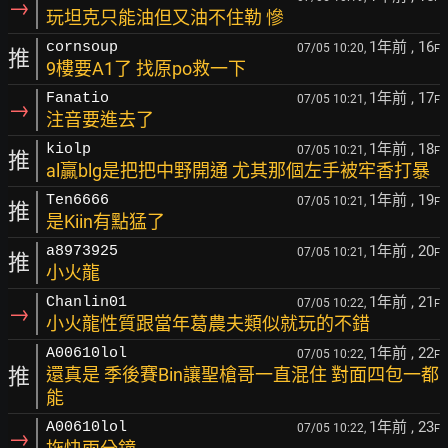
→
玩坦克只能油但又油不住勒 慘
1年前
, 16
cornsoup
07/05 10:20,
F
推
9樓要A1了 找原po救一下
1年前
, 17
Fanatio
07/05 10:21,
F
→
注音要進去了
1年前
, 18
kiolp
07/05 10:21,
F
推
al贏blg是把把中野開通 尤其那個左手被牢香打暴
1年前
, 19
Ten6666
07/05 10:21,
F
推
是Kiin有點猛了
1年前
, 20
a8973925
07/05 10:21,
F
推
小火龍
1年前
, 21
Chanlin01
07/05 10:22,
F
→
小火龍性質跟當年葛農夫類似就玩的不錯
1年前
, 22
A00610lol
07/05 10:22,
F
推
還真是 季後賽Bin讓聖槍哥一直混住 對面四包一都
能
1年前
, 23
A00610lol
07/05 10:22,
F
→