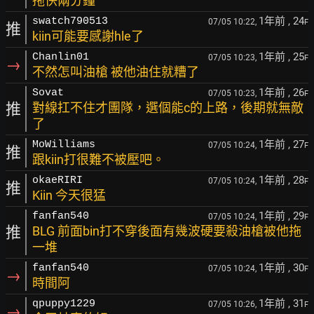
拖快兩分鐘
1年前
, 24
swatch790513
07/05 10:22,
F
推
kiin可能要感謝hle了
1年前
, 25
Chanlin01
07/05 10:23,
F
→
不然怎叫油槍 被他油住就糟了
1年前
, 26
Sovat
07/05 10:23,
F
推
對線扛不住才團隊，選個能c的上路，後期就無敵
了
1年前
, 27
MoWilliams
07/05 10:24,
F
推
跟kiin打很難不被壓吧。
1年前
, 28
okaeRIRI
07/05 10:24,
F
推
Kiin 今天很猛
1年前
, 29
fanfan540
07/05 10:24,
F
推
BLG 前面bin打不穿後面有幾波硬要殺油槍被他拖
一堆
1年前
, 30
fanfan540
07/05 10:24,
F
→
時間阿
1年前
, 31
qpuppy1229
07/05 10:26,
F
→