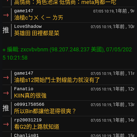
高情商：角色池深 低情商：meta角都一坨
1年前
, 9
game147
07/05 10:19,
F
→
油槍cㄅㄨ ㄑㄧ ㄌㄞ
1年前
, 10
LoveShadow
07/05 10:19,
F
推
英雄田 田裡都是菜
※ 編輯: zxcvbvbnm (98.207.248.237 美國), 07/05/202
1年前
, 11
game147
07/05 10:19,
F
→
油槍s12開始鬥士對線能力就沒有了
1年前
, 12
Fanatio
07/05 10:19,
F
→
KIIN真的很強
1年前
, 13
o0991758566
07/05 10:19,
F
推
所以Bin都讓他混得很爽？
1年前
, 14
rp20031219
07/05 10:19,
F
→
看G2的上路就知道
1年前
, 15
Chanlin01
07/05 10:19,
F