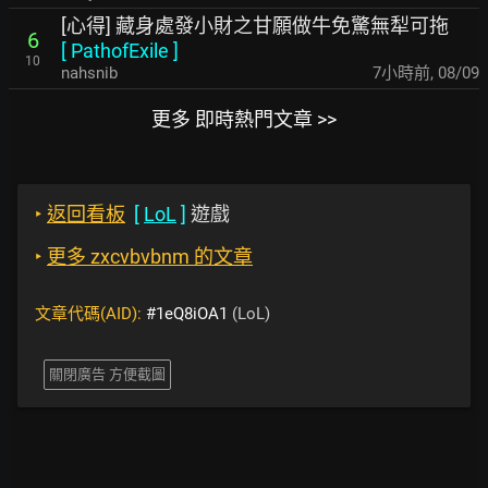
[心得] 藏身處發小財之甘願做牛免驚無犁可拖
6
[
PathofExile
]
10
nahsnib
7小時前
,
08/09
更多 即時熱門文章 >>
‣
返回看板
[
LoL
]
遊戲
‣
更多 zxcvbvbnm 的文章
文章代碼(AID):
#1eQ8iOA1
(LoL)
關閉廣告 方便截圖