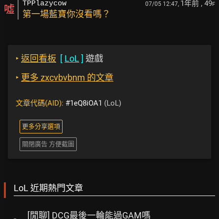
1年前
, 49
TPPlazycow
07/05 12:47,
F
噓
第一場藍寶你沒看嗎？
‣
返回看板
[
LoL
]
遊戲
‣
更多 zxcvbvbnm 的文章
文章代碼(AID):
#1eQ8iOA1
(LoL)
更多分享選項
關閉廣告 方便截圖
LoL 近期熱門文章
[閒聊] DCG最後一輪能過GAM嗎