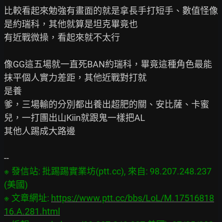
比較看起來勉強有畫面的就是拿長手打短手、數值怪像
是約瑞科，其他就算是坦克畢竟也

有近戰微操，看起來就不太行

像GG這五場就一直死BAN約瑞科，畢竟這種角色最能
抹平個人實力差距，其他近戰對打就

是養

爹，三場輸的分別都出養出超肥的關、安比薩、卡蜜
兒，一打團出山Kiin就跟鬼一樣把AL

其他人踢成大路邊

※ 發信站: 批踢踢實業坊(ptt.cc), 來自: 98.207.248.237 
(美國)

※ 文章網址: 
https://www.ptt.cc/bbs/LoL/M.17516818
16.A.281.html