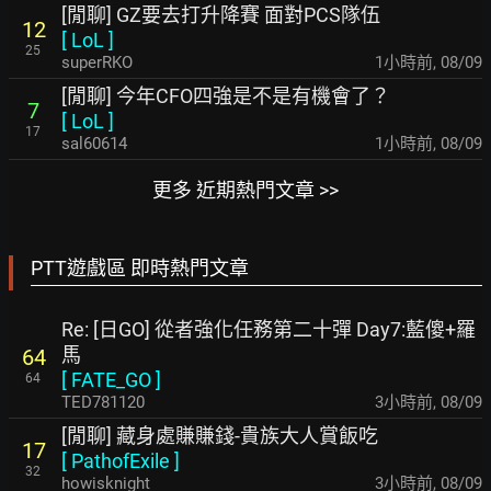
[閒聊] GZ要去打升降賽 面對PCS隊伍
12
[
LoL
]
25
superRKO
1小時前
,
08/09
[閒聊] 今年CFO四強是不是有機會了？
7
[
LoL
]
17
sal60614
1小時前
,
08/09
更多 近期熱門文章 >>
PTT遊戲區 即時熱門文章
Re: [日GO] 從者強化任務第二十彈 Day7:藍傻+羅
馬
64
[
FATE_GO
]
64
TED781120
3小時前
,
08/09
[閒聊] 藏身處賺賺錢-貴族大人賞飯吃
17
[
PathofExile
]
32
howisknight
3小時前
,
08/09