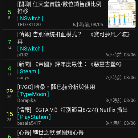
[閒聊] 任天堂實體/數位銷售額比例
推移
5
[
NSwitch
]
5
TED781120
6小時前
,
08/06
[情報] 告別傳統扣血模式？ 《寶可夢風／波》
再
7
[
NSwitch
]
14
pl132
6小時前
,
08/06
[新聞] 《帝國》評年度最佳：《惡靈古堡9》
4
[
Steam
]
11
saiiys
7小時前
,
08/06
[F/GO] 哈桑・薩巴赫分析與使用
29
[
TypeMoon
]
39
Dorapika
8小時前
,
08/06
[情報] 《GTA VI》特別節目8/27在Netflix 播出
15
[
PlayStation
]
28
basala5417
8小時前
,
08/06
[心得] 轉世之獸 通關短心得
6