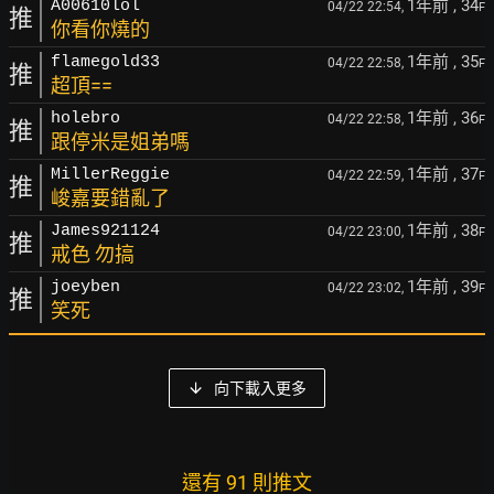
1年前
, 34
A00610lol
04/22 22:54,
F
推
你看你燒的
1年前
, 35
flamegold33
04/22 22:58,
F
推
超頂==
1年前
, 36
holebro
04/22 22:58,
F
推
跟停米是姐弟嗎
1年前
, 37
MillerReggie
04/22 22:59,
F
推
峻嘉要錯亂了
1年前
, 38
James921124
04/22 23:00,
F
推
戒色 勿搞
1年前
, 39
joeyben
04/22 23:02,
F
推
笑死
向下載入更多
還有 91 則推文