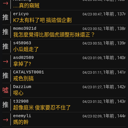
→
....真的窺賊
1年前
, 137
ericyo
04/23 00:47,
F
推
K7太有料了吧 搞這個企劃
1年前
, 138
momo3921d
04/23 00:52,
F
推
我怎麼覺得比那個虎頭整形妹還正？
1年前
, 139
s458963
04/23 00:53,
F
推
小瓜姐走了
1年前
, 140
asd02589
04/23 01:09,
F
→
拿掉了?
1年前
, 141
CATALYST0001
04/23 01:11,
F
推
戒色別搞
1年前
, 142
Dazzium
04/23 01:27,
F
噓
噁心
1年前
, 143
t32908
04/23 01:32,
F
推
超像庭米 俊家要忍不住了
1年前
, 144
enemyli
04/23 02:09,
F
→
媽的幹