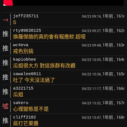
1年前
, 161
jeff235711
04/23 09:16,
F
→
S
1年前
, 162
rty99638125
04/23 09:27,
F
推
換羅傑臉的真的會有報應欸 超噁
1年前
, 163
wc4eva
04/23 09:48,
F
推
戒色別搞
1年前
, 164
kapiobhee
04/23 10:05,
F
推
瓜姐很大方 對這族群有改觀
1年前
, 165
sawalee0811
04/23 10:36,
F
推
吐了 今天沒法過了
1年前
, 166
a3221715
04/23 11:17,
F
推
瓜姐
1年前
, 167
sakeru
04/23 13:32,
F
噓
心理變態是不是
1年前
, 168
cliff2102
04/23 15:47,
F
推
屌打芒果醬