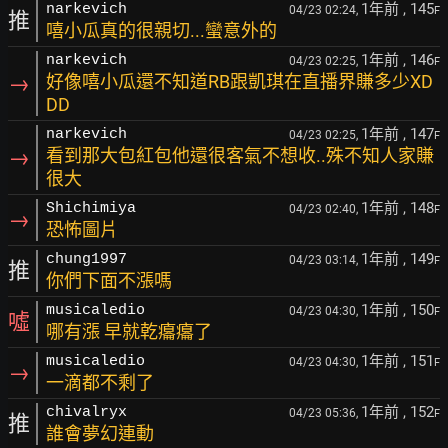
1年前
, 145
narkevich
04/23 02:24,
F
推
嘻小瓜真的很親切...蠻意外的
1年前
, 146
narkevich
04/23 02:25,
F
→
好像嘻小瓜還不知道RB跟凱琪在直播界賺多少XD
DD
1年前
, 147
narkevich
04/23 02:25,
F
→
看到那大包紅包他還很客氣不想收..殊不知人家賺
很大
1年前
, 148
Shichimiya
04/23 02:40,
F
→
恐怖圖片
1年前
, 149
chung1997
04/23 03:14,
F
推
你們下面不漲嗎
1年前
, 150
musicaledio
04/23 04:30,
F
噓
哪有漲 早就乾癟癟了
1年前
, 151
musicaledio
04/23 04:30,
F
→
一滴都不剩了
1年前
, 152
chivalryx
04/23 05:36,
F
推
誰會夢幻連動