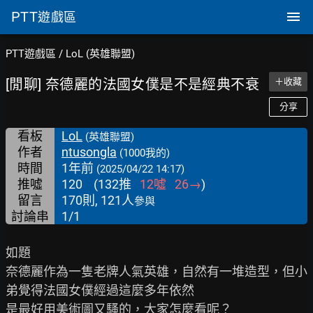
PTT
遊戲區
PTT遊戲區
/
LoL (英雄聯盟)
[閒聊] 奈德麗的法國女僕是不是經典不衰
＋收藏
分享
看板
LoL
(英雄聯盟)
作者
ntusongla
(1000我的)
時間
1年前
(2025/04/22 14:17)
推噓
120
(
132
推
12
噓
26
→
)
留言
170則, 121人
參與
討論串
1/1
如題

奈德麗作為一隻老牌人氣英雄，自然有一堆造型，但小
弟覺得法國女僕經過這麼多年依然

是最好用美術圖又騷的，大家怎麼看呢？
