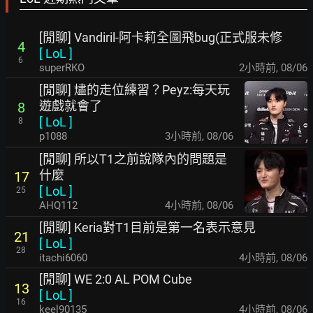
[閒聊] Vandiril-阿卡莉全圖飛bug(正式服未修
4
[
LoL
]
6
superRKO
2小時前
,
08/06
[閒聊] 燼的走位練習？Peyz:每天玩
遊戲就會了
8
[
LoL
]
8
p1088
3小時前
,
08/06
[閒聊] 所以T1之前說隊內的問題是
什麼
17
[
LoL
]
25
AHQ112
4小時前
,
08/06
[閒聊] Keria對T1目前是第一名表示意見
21
[
LoL
]
28
itachi6060
4小時前
,
08/06
[閒聊] WE 2:0 AL POM Cube
13
[
LoL
]
16
keel90135
4小時前
,
08/06