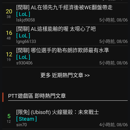
[閒聊] AL在領先九千經濟後被WE翻盤帶走
20
[
LoL
]
38
lskjd9058
5小時前
,
08/06
[閒聊] AL這樣能輸的喔 太噁心了吧
16
[
LoL
]
48
lgng66133
5小時前
,
08/06
[閒聊] 哪位選手的勒布朗詐欺師最有水準
12
[
LoL
]
19
s930406
5小時前
,
08/06
更多 近期熱門文章 >>
PTT遊戲區 即時熱門文章
[限免] (Ubisoft) 火線獵殺：未來戰士
5
[
Steam
]
12
sin70
4小時前
,
08/06