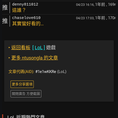
1年前
, 169
denny811012
04/23 16:16,
F
推
這誰？
1年前
, 170
chaselove610
04/23 17:03,
F
推
其實蠻好看的…
‣
返回看板
[
LoL
]
遊戲
‣
更多 ntusongla 的文章
文章代碼(AID):
#1e1wKKRe
(LoL)
更多分享選項
關閉廣告 方便截圖
LoL 近期熱門文章