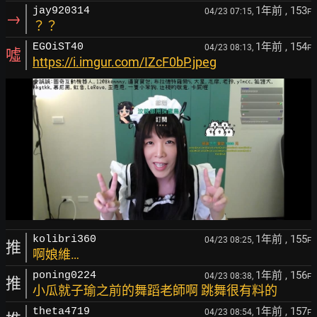
1年前
, 153
jay920314
04/23 07:15,
F
→
？？
1年前
, 154
EGOiST40
04/23 08:13,
F
噓
https://i.imgur.com/IZcF0bP.jpeg
1年前
, 155
kolibri360
04/23 08:25,
F
推
啊娘維…
1年前
, 156
poning0224
04/23 08:38,
F
推
小瓜就子瑜之前的舞蹈老師啊 跳舞很有料的
1年前
, 157
theta4719
04/23 08:54,
F