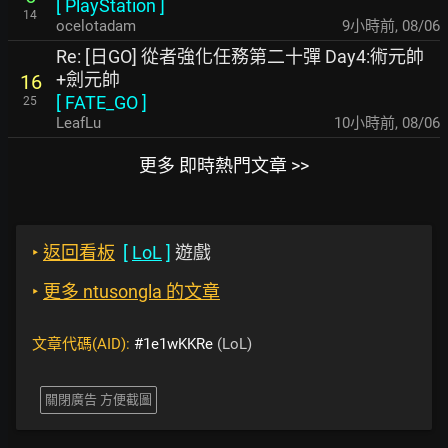
[
PlayStation
]
14
ocelotadam
9小時前
,
08/06
Re: [日GO] 從者強化任務第二十彈 Day4:術元帥
+劍元帥
16
[
FATE_GO
]
25
LeafLu
10小時前
,
08/06
更多 即時熱門文章 >>
‣
返回看板
[
LoL
]
遊戲
‣
更多 ntusongla 的文章
文章代碼(AID):
#1e1wKKRe
(LoL)
關閉廣告 方便截圖