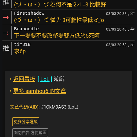
推
(づ′・ω・）づ 為何不是 2>1=3 比較好
, 3
Firstshadow
03/03 20:38,
F
→
(づ′・ω・）づ 懂ㄌ 3可能性最低 o'_'o
, 4
Beanoodle
03/03 20:40,
F
→
下一場要不要改整場雙方低於5死阿
, 5
tim319
03/03 20:58,
F
推
求6p
‣
返回看板
[
LoL
]
遊戲
‣
更多 samhou6 的文章
文章代碼(AID):
#1OkM9AS3
(LoL)
更多分享選項
關閉廣告 方便截圖