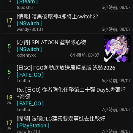
[
Steam
]
13
tuboshu
5小時前
,
08/07
[情報] 暗黑破壞神4即將上switch2?
17
[
NSwitch
]
30
wandy780131
5小時前
,
08/07
[心得] SPLATOON 塗擊隊心得
5
[
NSwitch
]
9
xxhenryxx
6小時前
,
08/07
[日GO] FGO迦勒底放送局輕量版 泳裝2026
5
[
FATE_GO
]
7
LeafLu
6小時前
,
08/07
Re: [日GO] 從者強化任務第二十彈 Day5:卑彌呼
+海德
18
[
FATE_GO
]
28
LeafLu
7小時前
,
08/07
[閒聊] 法環DLC建議要幾等進去比較好
17
[
PlayStation
]
36
victor87710
7小時前
,
08/07