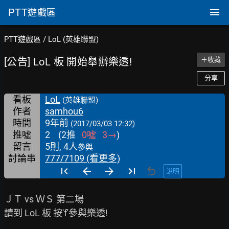
PTT
遊戲區
PTT遊戲區
/
LoL (英雄聯盟)
[公告] LoL 板 開始舉辦樂透!
＋收藏
分享
看板
LoL
(英雄聯盟)
作者
samhou6
時間
9年前
(2017/03/03 12:32)
推噓
2
(
2
推
0
噓
3
→
)
留言
5則, 4人
參與
討論串
777/7109 (看更多)
說明
ＪＴ vs ＷＳ 第二場

請到 LoL 板 按'f'參與樂透!
