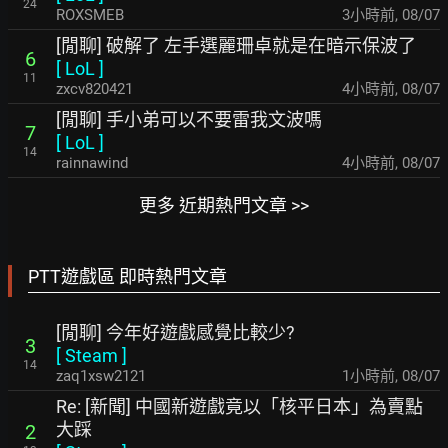
24
ROXSMEB
3小時前
,
08/07
[閒聊] 破解了 左手選麗珊卓就是在暗示保波了
6
[
LoL
]
11
zxcv820421
4小時前
,
08/07
[閒聊] 手小弟可以不要雷我文波嗎
7
[
LoL
]
14
rainnawind
4小時前
,
08/07
更多 近期熱門文章 >>
PTT遊戲區 即時熱門文章
[閒聊] 今年好遊戲感覺比較少?
3
[
Steam
]
14
zaq1xsw2121
1小時前
,
08/07
Re: [新聞] 中國新遊戲竟以「核平日本」為賣點
大踩
2