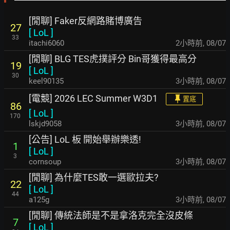
[閒聊] Faker反網路賭博廣告
27
[
LoL
]
33
itachi6060
2小時前
,
08/07
[閒聊] BLG TES虎撲評分 Bin哥獲得最高分
19
[
LoL
]
30
keel90135
3小時前
,
08/07
[電競] 2026 LEC Summer W3D1
置底
86
[
LoL
]
170
lskjd9058
3小時前
,
08/07
[公告] LoL 板 開始舉辦樂透!
1
[
LoL
]
3
cornsoup
3小時前
,
08/07
[閒聊] 為什麼TES敢一選歐拉夫?
22
[
LoL
]
44
a125g
3小時前
,
08/07
[閒聊] 傳統法師是不是拿洛克完全沒皮條
7
[
LoL
]