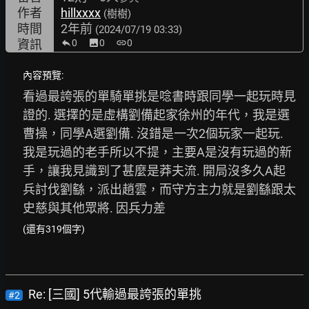
作者
hillxxxx
(樹樹)
時間
2年前
(2024/07/19 03:33)
資訊
0
image
0
link
0
內容預覽:
看過最誇張的單騎單挑是唸書時跟同學一起玩時見
證的. 選擇的是虛構劉備起家徐州的年代，我是選
曹操，同學A選劉備. 沒錯是一次2個玩家一起玩. 
我是玩過的老手所以不提，主要A是沒有玩過的新
手，讓我見識到了甚麼是莽夫流. 開局沒多久A起
兵討伐劉繇，派出趙雲，而守方主力就是劉繇跟太
史慈與其他眾將. 因兵力差
(還有319個字)
Re: [三國] 5代輸過最誇張的單挑
#2