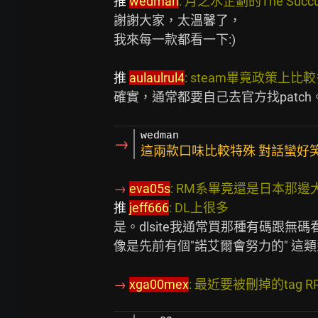
推 
wedman
: 月之水企劃的The Succubu
謝謝大家，太溫馨了，

我來每一款都看一下:)

推 
aulaulrul4
: steam畢竟政策上比較多麻煩無解
確實，通常都要自己去官方找patch。
wedman
→
這兩款口味比較特殊 對話蠻好
→ 
eva05s
: RM系畢竟還是日本那邊大宗           
推 
jeff666
: DL上很多                                  
是。dlsite我通常買那種有碼跟無碼
像是先前有個"諾艾爾會努力的" 這類
→ 
xga00mex
: 最近要被刪掉的tag RPG MAKER 