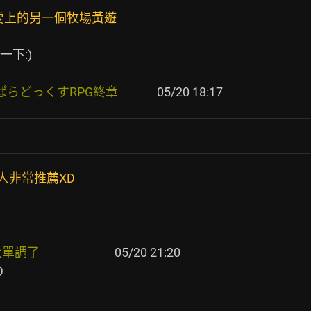
要上的另一個牧場黃遊
:)

っくすRPG終章             
人非常推薦XD
                   
 05/20 21:20


