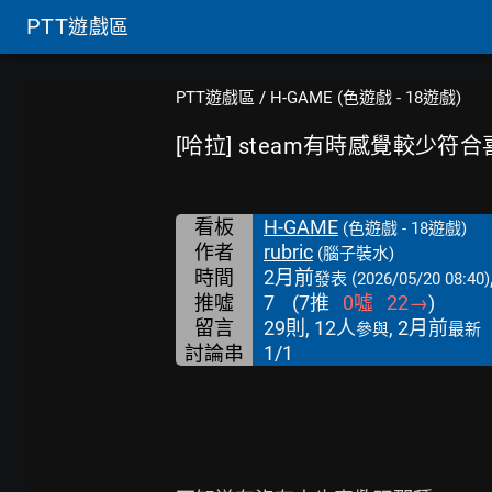
PTT
遊戲區
PTT遊戲區
/
H-GAME (色遊戲 - 18遊戲)
[哈拉] steam有時感覺較少符
看板
H-GAME
(色遊戲 - 18遊戲)
作者
rubric
(腦子裝水)
時間
2月前
發表
(2026/05/20 08:40)
推噓
7
(
7
推
0
噓
22
→
)
留言
29則, 12人
, 2月前
參與
最新
討論串
1/1