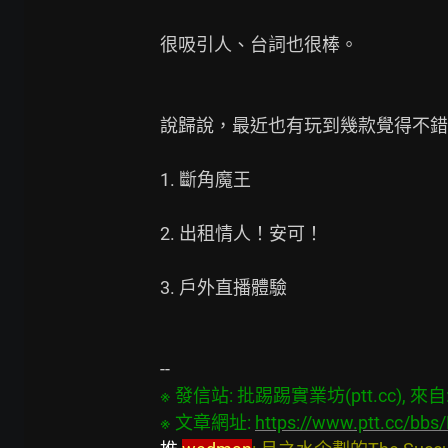
很吸引人、台詞也很棒。

說歸說，最近也有玩到幾款覺得不錯的
1. 斷角魔王

2. 出租情人！安可！

3. 戶外直播體驗

※ 發信站: 批踢踢實業坊(ptt.cc), 來自: 3
※ 文章網址: 
https://www.ptt.cc/bb