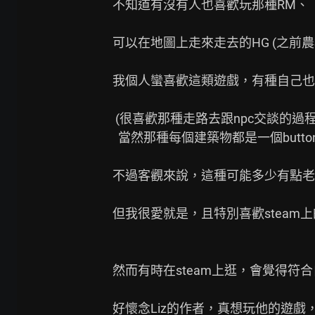
不知道有沒有人也喜歡玩那種RM、

可以在地圖上走來走去的HG (之前農
我個人蠻喜歡這類遊戲，有種自己也
 (很喜歡那種走路去跟npc交談的過程，而非一個按鈕直接跳到另一個場景；

  當然那種每個建築物都是一個button就能飛過去的我也有買幾款)

不過客觀來說，這種可能多少有點老
但我很愛就是，且特別喜歡steam
然而有時在steam上逛，會覺得符合
好懷念Liz的作者，真想玩他的遊戲