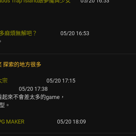
s Trap Island跟夢魘與少女       
 05/20 16:53

吧？                  
 05/20 16:53



笑 探索的地方很多
                    
            
 05/20 17:38

看起來不會差太多的game，

型。

                         