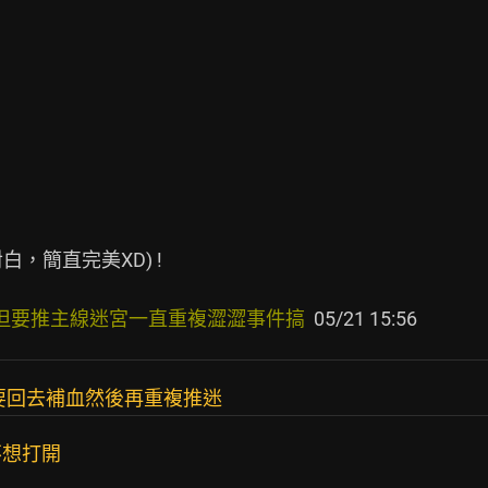
，簡直完美XD) !

 但要推主線迷宮一直重複澀澀事件搞 
要回去補血然後再重複推迷
不想打開