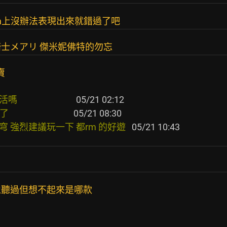
am上沒辦法表現出來就錯過了吧
士メアリ 傑米妮佛特的勿忘
賣
                   
                     
穹 強烈建議玩一下 都rm 的好遊  
像聽過但想不起來是哪款