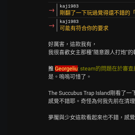
kaj1983
→
剛翻了一下玩過覺得還不錯的
kaj1983
→
可能有符合你的要求
好厲害，這款我有，

我很喜歡女主那種"隨意跟人打炮"的
推 
Georgeliu
: steam的問題在於審查
是。嗚嗚可惜了。

The Succubus Trap Island剛看了一
感覺不錯耶。奇怪為何我先前在清理
夢魘與少女這款看起來也不錯，感覺