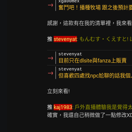
xga00mex
→
奮鬥吧！播種牧場 跟之後預計
感謝，這款有在我的清單裡，我來看一下
推 
stevenyat
: もんむす・くえすと! ぱらど
stevenyat
→
目前只在dlsite與fanza上販賣
stevenyat
→
但喜歡四處找npc尬聊的話我個
立刻來看!

推 
kaj1983
: 戶外直播體驗我是覺得太單調了       
確實，我還自己稍微做了一點修改XD