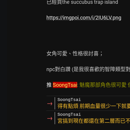
已經買the succubus trap island

https://imgpoi.com/i/2IU6LV.png
女角可愛、性格很討喜；

npc對白讚 (是我很喜歡的智障類型對白
推 
SoongTsai
: 魅魔那部角色很可愛
SoongTsai
→
得有點煩 前期血量很少一下就
SoongTsai
→
宮搞到現在都還在第二層而已