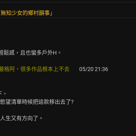
「無知少女的鄉村韻事」
輕鬆感，且也蠻多戶外H。

嚴格阿，很多作品根本上不去       
 05/20 21:36

下，

慾望清單時候把這款移出去了?

人生又有方向了。
