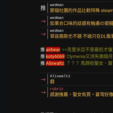
wedman
推
那個社團的作品比較特殊 ste
wedman
→
如果合口味的話還有触虜の姫騎
wedman
→
草這兩款也不錯 不過只在DL販
推 
airbear
: ==克里米亞不是最近才復活嗎         
推 
koty6069
: Clymenia又消失兩個月了          
推 
Alixwaltz
: ？？？ 馬蹄街聖女、蒼
Alixwaltz
→
戲
rubric
→
感謝推薦，聖女有買。蒼穹好