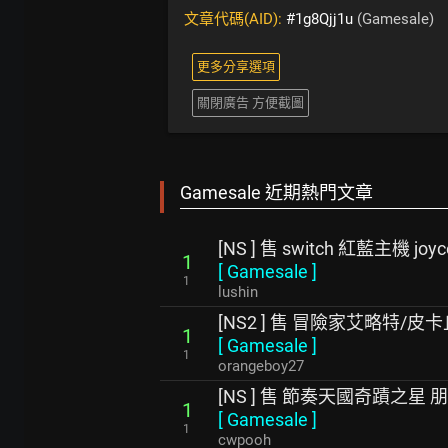
文章代碼(AID):
#1g8Qjj1u
(Gamesale)
更多分享選項
關閉廣告 方便截圖
Gamesale 近期熱門文章
[NS ] 售 switch 紅藍主機 joy
1
[
Gamesale
]
1
lushin
[NS2 ] 售 冒險家艾略特/皮
1
[
Gamesale
]
1
orangeboy27
[NS ] 售 節奏天國奇蹟之星 
1
[
Gamesale
]
1
cwpooh