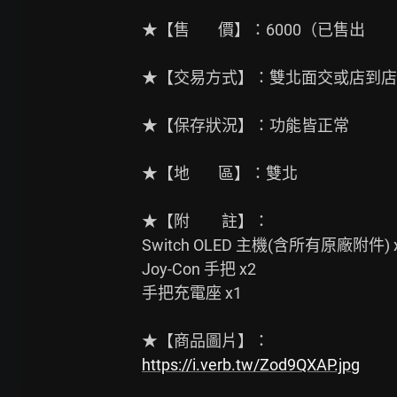
★【售        價】：6000（已售出

★【交易方式】：雙北面交或店到店

★【保存狀況】：功能皆正常

★【地        區】：雙北

★【附　　註】：

Switch OLED 主機(含所有原廠附件) x
Joy-Con 手把 x2

手把充電座 x1

https://i.verb.tw/Zod9QXAP.jpg