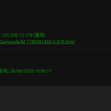
25.228.13.178 (臺灣)

s/Gamesale/M.1780591469.A.078.html