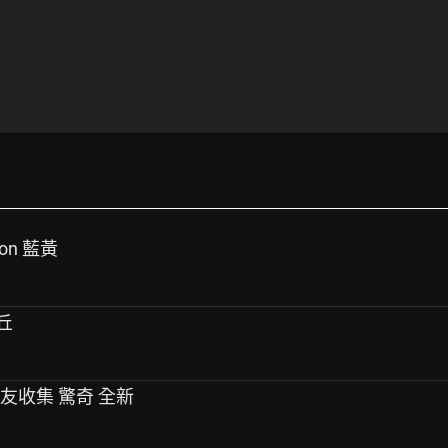
con 藍黃
卡丘
朋友收集 驚奇 全新