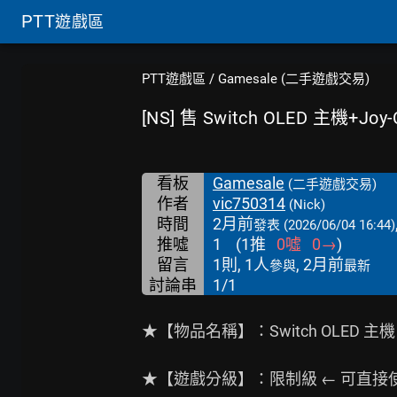
PTT
遊戲區
PTT遊戲區
/
Gamesale (二手遊戲交易)
[NS] 售 Switch OLED 主機+J
看板
Gamesale
(二手遊戲交易)
作者
vic750314
(Nick)
時間
2月前
發表
(2026/06/04 16:44)
推噓
1
(
1
推
0
噓
0
→
)
留言
1則, 1人
, 2月前
參與
最新
討論串
1/1
★【物品名稱】：Switch OLED 主機 
★【遊戲分級】：限制級 ← 可直接