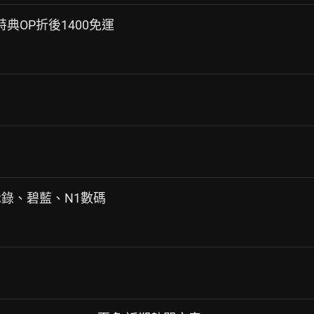
雙特典OP折後1400免運
默示錄、碧藍、N1數碼