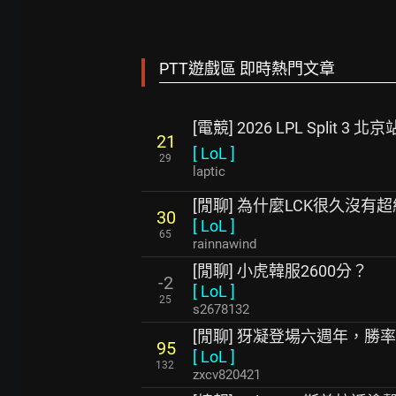
PTT遊戲區 即時熱門文章
[電競] 2026 LPL Split 3 北京站
21
[
LoL
]
29
laptic
[閒聊] 為什麼LCK很久沒有
30
[
LoL
]
65
rainnawind
[閒聊] 小虎韓服2600分？
-2
[
LoL
]
25
s2678132
[閒聊] 犽凝登場六週年，勝
95
[
LoL
]
132
zxcv820421