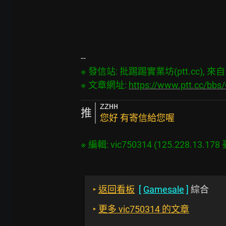
※ 發信站: 批踢踢實業坊(ptt.cc), 來自: 1
※ 文章網址: 
https://www.ptt.cc/bb
ZZHH
推
您好 有寄信給您喔
‣
返回看板
[
Gamesale
]
綜合
‣
更多 vic750314 的文章