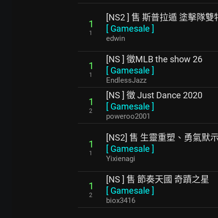
[NS2 ] 售 斯普拉遁 塗擊隊
1
[
Gamesale
]
1
edwin
[NS ] 徵MLB the show 26
1
[
Gamesale
]
1
EndlessJazz
[NS ] 徵 Just Dance 2020
1
[
Gamesale
]
2
poweroo2001
[NS2] 售 生靈重塑、勇氣
1
[
Gamesale
]
1
Yixienagi
[NS ] 售 節奏天國 奇蹟之星
1
[
Gamesale
]
2
biox3416