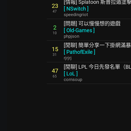
[情報] Splatoon 斯普拉遁塗擊
23
[
NSwitch
]
47
speedingriot
[問題] 可以慢慢想的遊戲
2
[
Old-Games
]
10
phpjson
[閒聊] 簡單分享一下掛網滿
15
[
PathofExile
]
31
rjrjrj
[閒聊] LPL 今日先發名單（BL
47
[
LoL
]
65
cornsoup