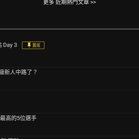
更多 近期熱門文章 >>
 Day 3
置底
超級新人中路了？
率最高的5位選手