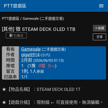
PTT
遊戲區
PTT遊戲區
/
Gamesale (二手遊戲交易)
[其他] 徵 STEAM DECK OLED 1TB
＋收藏
已刪文
分享
看板
Gamesale
(二手遊戲交易)
作者
gigatt914
(小六)
時間
2月前
(2026/06/03 01:13)
推噓
1
(
1
推
0
噓
0
→
)
留言
1則, 1人
參與
討論串
1/1
★【物品名稱】：STEAM DECK OLED 1T

★【遊戲分級】：限制級 ← 可直接使用，無須編輯。
