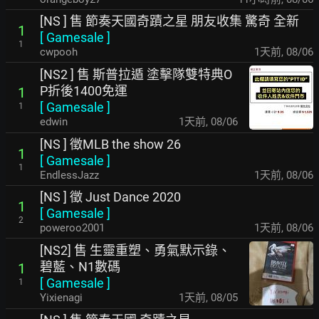
[NS ] 售 節奏天國奇蹟之星 朋友收集 驚奇 全新
1
[
Gamesale
]
1
cwpooh
1天前
,
08/06
[NS2 ] 售 斯普拉遁 塗擊隊雙特典O
P折後1400免運
1
[
Gamesale
]
1
edwin
1天前
,
08/06
[NS ] 徵MLB the show 26
1
[
Gamesale
]
1
EndlessJazz
1天前
,
08/06
[NS ] 徵 Just Dance 2020
1
[
Gamesale
]
2
poweroo2001
1天前
,
08/06
[NS2] 售 生靈重塑、勇氣默示錄、
碧藍、N1數碼
1
[
Gamesale
]
1
Yixienagi
1天前
,
08/05