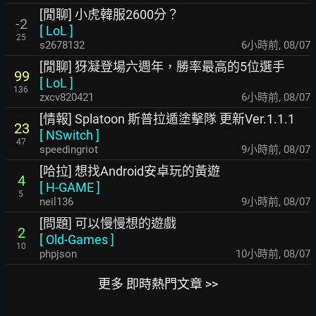
[閒聊] 小虎韓服2600分？
-2
[
LoL
]
25
s2678132
6小時前
,
08/07
[閒聊] 犽凝登場六週年，勝率最高的5位選手
99
[
LoL
]
136
zxcv820421
6小時前
,
08/07
[情報] Splatoon 斯普拉遁塗擊隊 更新Ver.1.1.1
23
[
NSwitch
]
47
speedingriot
9小時前
,
08/07
[哈拉] 想找Android安卓玩的黃遊
4
[
H-GAME
]
5
neil136
9小時前
,
08/07
[問題] 可以慢慢想的遊戲
2
[
Old-Games
]
10
phpjson
10小時前
,
08/07
更多 即時熱門文章 >>