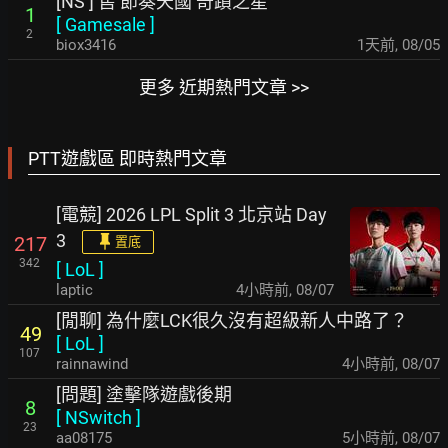
[NS ] 售 節奏天國 奇蹟之星
1
[
Gamesale
]
2
biox3416
1天前
,
08/05
更多 近期熱門文章 >>
PTT遊戲區 即時熱門文章
[電競] 2026 LPL Split 3 北京站 Day
3
217
置底
342
[
LoL
]
laptic
4小時前
,
08/07
[閒聊] 為什麼LCK很久沒有超級新人中路了？
49
[
LoL
]
107
rainnawind
4小時前
,
08/07
[問題] 塗擊隊遊戲後期
8
[
NSwitch
]
23
aa08175
5小時前
,
08/07