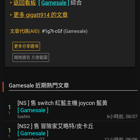
‣
返回看板
[
Gamesale
]
綜合
‣
更多 gigatt914 的文章
文章代碼(AID):
#1g7t-cGf
(Gamesale)
更多分享選項
關閉廣告 方便截圖
Gamesale 近期熱門文章
[NS ] 售 switch 紅藍主機 joycon 藍黃
1
[
Gamesale
]
1
lushin
6小時前
,
08/07
[NS2 ] 售 冒險家艾略特/皮卡丘
1
[
Gamesale
]
1
orangeboy27
11小時前
,
08/06