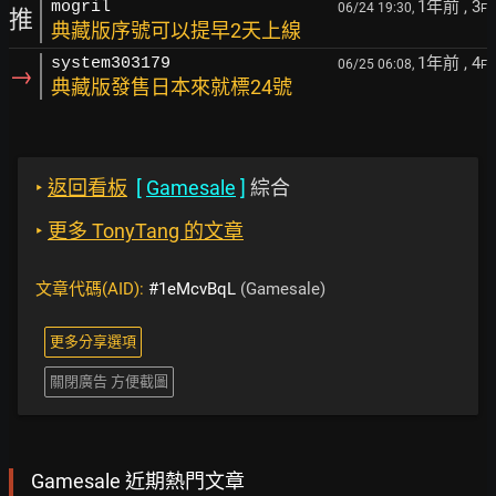
1年前
, 3
mogril
06/24 19:30,
F
推
典藏版序號可以提早2天上線
1年前
, 4
system303179
06/25 06:08,
F
→
典藏版發售日本來就標24號
‣
返回看板
[
Gamesale
]
綜合
‣
更多 TonyTang 的文章
文章代碼(AID):
#1eMcvBqL
(Gamesale)
更多分享選項
關閉廣告 方便截圖
Gamesale 近期熱門文章