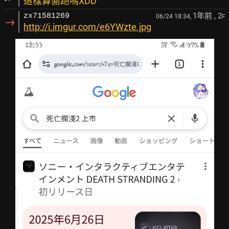
這樣算偷跑嗎XDD
1年前
, 2
zx71581269
06/24 18:34,
F
→
http://i.imgur.com/e6YWzte.jpg