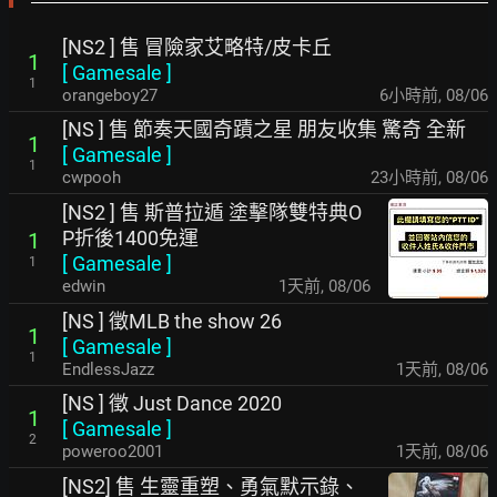
[NS2 ] 售 冒險家艾略特/皮卡丘
1
[
Gamesale
]
1
orangeboy27
6小時前
,
08/06
[NS ] 售 節奏天國奇蹟之星 朋友收集 驚奇 全新
1
[
Gamesale
]
1
cwpooh
23小時前
,
08/06
[NS2 ] 售 斯普拉遁 塗擊隊雙特典O
P折後1400免運
1
[
Gamesale
]
1
edwin
1天前
,
08/06
[NS ] 徵MLB the show 26
1
[
Gamesale
]
1
EndlessJazz
1天前
,
08/06
[NS ] 徵 Just Dance 2020
1
[
Gamesale
]
2
poweroo2001
1天前
,
08/06
[NS2] 售 生靈重塑、勇氣默示錄、