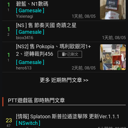
碧藍、N1數碼
1
[
Gamesale
]
1
Yixienagi
1天前
,
08/05
[NS ] 售 節奏天國 奇蹟之星
1
[
Gamesale
]
2
biox3416
1天前
,
08/05
[NS2] 售 Pokopia、瑪利歐銀河1+
2、逆轉裁判456
1
已刪文
1
[
Gamesale
]
hero613
2天前
,
08/05
更多 近期熱門文章 >>
PTT遊戲區 即時熱門文章
[情報] Splatoon 斯普拉遁塗擊隊 更新Ver.1.1.1
23
[
NSwitch
]
47