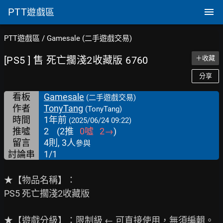
PTT
遊戲區
PTT遊戲區
/
Gamesale (二手遊戲交易)
[PS5 ] 售 死亡擱淺2收藏版 6760
＋收藏
分享
看板
Gamesale
(二手遊戲交易)
作者
TonyTang
(TonyTang)
時間
1年前
(2025/06/24 09:22)
推噓
2
(
2
推
0
噓
2
→
)
留言
4則, 3人
參與
討論串
1/1
★【物品名稱】：

PS5 死亡擱淺2收藏版

★【遊戲分級】：限制級 ← 可直接使用，無須編輯。
