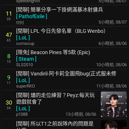
speedingriot
5小時前
,
08/07
[閒聊] 簡單分享一下掛網滿暴冰射傭兵
11
[
PathofExile
]
26
rjrjrj
5小時前
,
08/07
[閒聊] LPL 今日先發名單（BLG Wenbo）
47
[
LoL
]
65
cornsoup
6小時前
,
08/06
[限免] Beacon Pines 等5款 (Epic)
8
[
Steam
]
10
SLS2010
10小時前
,
08/06
[閒聊] Vandiril-阿卡莉全圖飛bug(正式服未修
9
[
LoL
]
11
superRKO
11小時前
,
08/06
[閒聊] 燼的走位練習？Peyz:每天玩
遊戲就會了
30
[
LoL
]
34
p1088
13小時前
,
08/06
[閒聊] 所以T1之前說隊內的問題是