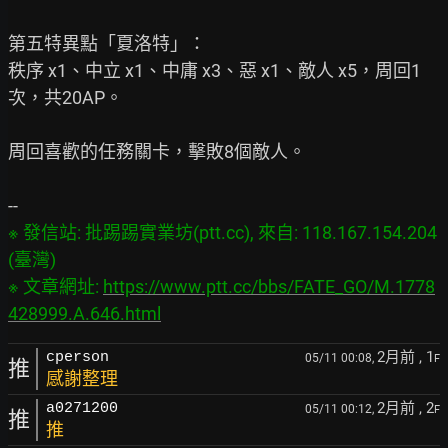
第五特異點「夏洛特」：

秩序 x1、中立 x1、中庸 x3、惡 x1、敵人 x5，周回1
次，共20AP。

周回喜歡的任務關卡，擊敗8個敵人。

※ 發信站: 批踢踢實業坊(ptt.cc), 來自: 118.167.154.204 
(臺灣)

※ 文章網址: 
https://www.ptt.cc/bbs/FATE_GO/M.1778
428999.A.646.html
2月前
, 1
cperson
05/11 00:08,
F
推
感謝整理
2月前
, 2
a0271200
05/11 00:12,
F
推
推