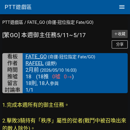
PTT
遊戲區
PTT遊戲區
/
FATE_GO (命運-冠位指定 Fate/GO)
[繁GO] 本週御主任務5/11~5/17
＋收藏
分享
看板
FATE_GO
(命運-冠位指定 Fate/GO)
作者
RAFEEL
(遠野)
時間
2月前
(2026/05/10 16:03)
推噓
18
(
18
推
0
噓
0
→
)
留言
18則, 18人
參與
討論串
1/1
1.完成本週所有的御主任務。
2.擊敗3騎持有「秩序」屬性的從者(戰鬥中被召喚出來
的敵人除外)。