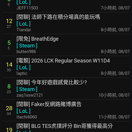
[
LoL
]
5
JEFF11503
7小時前
,
08/07
[閒聊] 法師下路在積分場真的能玩嗎
12
[
LoL
]
27
Tiandai
8小時前
,
08/07
[限免] BreathEdge
5
[
Steam
]
5
butten986
8小時前
,
08/07
[電競] 2026 LCK Regular Season W11D4
14
[
LoL
]
30
laptic
8小時前
,
08/07
[閒聊] 今年好遊戲感覺比較少?
8
[
Steam
]
23
zaq1xsw2121
10小時前
,
08/07
[閒聊] Faker反網路賭博廣告
28
[
LoL
]
34
itachi6060
11小時前
,
08/07
[閒聊] BLG TES虎撲評分 Bin哥獲得最高分
19