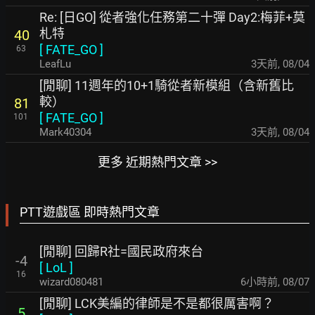
Re: [日GO] 從者強化任務第二十彈 Day2:梅菲+莫
札特
40
[
FATE_GO
]
63
LeafLu
3天前
,
08/04
[閒聊] 11週年的10+1騎從者新模組（含新舊比
較）
81
[
FATE_GO
]
101
Mark40304
3天前
,
08/04
更多 近期熱門文章 >>
PTT遊戲區 即時熱門文章
[閒聊] 回歸R社=國民政府來台
-4
[
LoL
]
16
wizard080481
6小時前
,
08/07
[閒聊] LCK美編的律師是不是都很厲害啊？
5