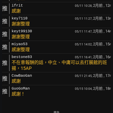
2月前
, 12
ifrit
05/11 10:28,
F
推
感謝
2月前
, 13
key7110
05/11 11:27,
F
推
謝謝整理
2月前
, 14
keyt99130
05/11 11:47,
F
推
謝謝整理
2月前
, 15
miyao53
05/11 14:02,
F
推
感謝整理
2月前
, 16
bestone83
05/11 16:41,
F
推
不在意報酬的話，中立、中庸可以去打展館的班
揚，15AP
2月前
, 17
CowBaoGan
05/11 21:45,
F
推
感謝
2月前
, 18
GuoGoMan
05/15 10:04,
F
推
感謝！
廣告