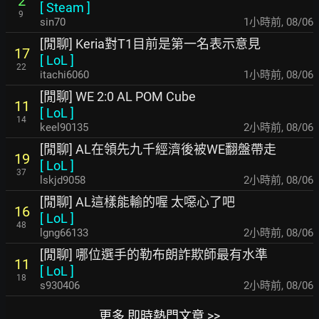
2
[
Steam
]
9
sin70
1小時前
,
08/06
[閒聊] Keria對T1目前是第一名表示意見
17
[
LoL
]
22
itachi6060
1小時前
,
08/06
[閒聊] WE 2:0 AL POM Cube
11
[
LoL
]
14
keel90135
2小時前
,
08/06
[閒聊] AL在領先九千經濟後被WE翻盤帶走
19
[
LoL
]
37
lskjd9058
2小時前
,
08/06
[閒聊] AL這樣能輸的喔 太噁心了吧
16
[
LoL
]
48
lgng66133
2小時前
,
08/06
[閒聊] 哪位選手的勒布朗詐欺師最有水準
11
[
LoL
]
18
s930406
2小時前
,
08/06
更多 即時熱門文章 >>