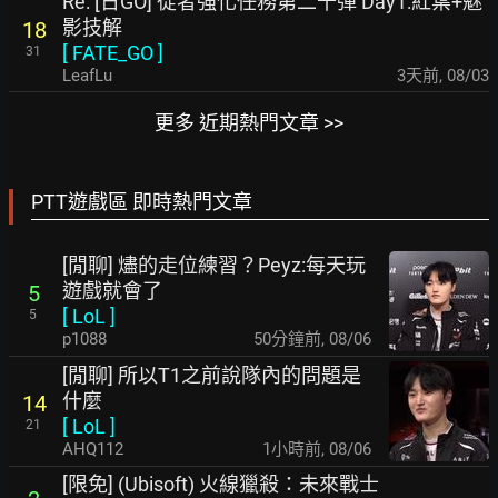
Re: [日GO] 從者強化任務第二十彈 Day1:紅葉+魅
影技解
18
[
FATE_GO
]
31
LeafLu
3天前
,
08/03
更多 近期熱門文章 >>
PTT遊戲區 即時熱門文章
[閒聊] 燼的走位練習？Peyz:每天玩
遊戲就會了
5
[
LoL
]
5
p1088
51分鐘前
,
08/06
[閒聊] 所以T1之前說隊內的問題是
什麼
14
[
LoL
]
21
AHQ112
1小時前
,
08/06
[限免] (Ubisoft) 火線獵殺：未來戰士