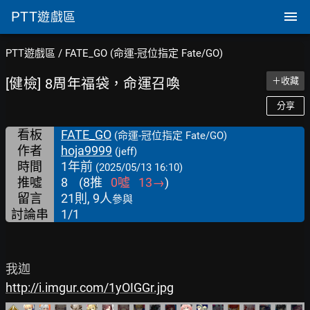
PTT
遊戲區
PTT遊戲區
/
FATE_GO (命運-冠位指定 Fate/GO)
[健檢] 8周年福袋，命運召喚
＋收藏
分享
看板
FATE_GO
(命運-冠位指定 Fate/GO)
作者
hoja9999
(jeff)
時間
1年前
(2025/05/13 16:10)
推噓
8
(
8
推
0
噓
13
→
)
留言
21則, 9人
參與
討論串
1/1
http://i.imgur.com/1yOIGGr.jpg