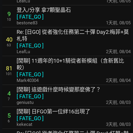
LeafLu
1天前
,
08/05
登入/分享 拿7顆聖晶石
9
[
FATE_GO
]
10
bestone83
1天前
,
08/05
Re: [日GO] 從者強化任務第二十彈 Day2:梅菲+莫
札特
40
[
FATE_GO
]
63
LeafLu
2天前
,
08/04
[閒聊] 11週年的10+1騎從者新模組（含新舊比
較）
81
[
FATE_GO
]
101
Mark40304
2天前
,
08/04
[閒聊] 這遊戲什麼時候變那麼佛了？
4
[
FATE_GO
]
7
geniustu
2天前
,
08/03
[閒聊] 日FGO第一位絆16出現了
5
[
FATE_GO
]
6
kekecat
3天前
,
08/03