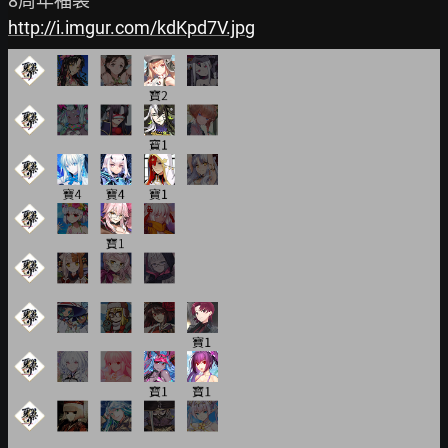
http://i.imgur.com/kdKpd7V.jpg