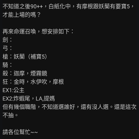
不知道之後90++，白紙化中，有摩根跟妖蘭有要寶5，
才能上場的嗎？

再來命運召喚，想安排如下：

劍：

弓：

槍：妖蘭（補寶5）

騎：

殺：迦摩，煙霧鏡

狂：金時，水伊吹，摩根

EX1:公主

EX2:炸蝦尾，LA,提媽

但有幾個職階，不知道選誰好，還有沒人選。還是這次
不抽。

請各位幫忙~~
