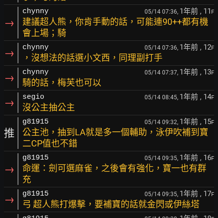
1年前
, 11
chynny
05/14 07:36,
F
→
建議超人熊，你肯手動的話，可能連90++都有機
會上場；騎
1年前
, 12
chynny
05/14 07:36,
F
→
，沒想法的話選小文西，同理副打手
1年前
, 13
chynny
05/14 07:37,
F
→
騎的話，梅芙也可以
1年前
, 14
segio
05/14 08:45,
F
→
沒公主抽公主
1年前
, 15
g81915
05/14 09:32,
F
推
公主池，抽到LA就是多一個輔助，泳伊吹補到寶
二CP值也不錯
1年前
, 16
g81915
05/14 09:35,
F
→
命運：劍可選麻雀，之後會有強化，寶一也有群
充
1年前
, 17
g81915
05/14 09:35,
F
→
弓 超人熊打爆擊，要補寶的話就金閃或伊絲塔