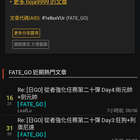
‣
更多 hoja9999 的文章
文章代碼(AID):
#1e8sxVUr
(FATE_GO)
更多分享選項
關閉廣告 方便截圖
FATE_GO 近期熱門文章
Re: [日GO] 從者強化任務第二十彈 Day4:術元帥
+劍元帥
16
[
FATE_GO
]
25
LeafLu
7小時前
,
08/06
Re: [日GO] 從者強化任務第二十彈 Day3:狂狗+列
奧尼達
31
[
FATE_GO
]
50