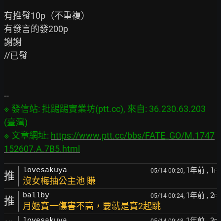
有推發10p（不重複）

有發言的發200p

謝謝

//已發

※ 發信站: 批踢踢實業坊(ptt.cc), 來自: 36.230.63.203 
(臺灣)

※ 文章網址: 
https://www.ptt.cc/bbs/FATE_GO/M.1747
152607.A.7B5.html
1年前
, 1
lovesakuya
05/14 00:20,
F
推
沒女梅抽公主池 賺
1年前
, 2
ballby
05/14 00:24,
F
推
月姬寶一傷害不高，要就是寶2起跳
1年前
, 3
lovesakuya