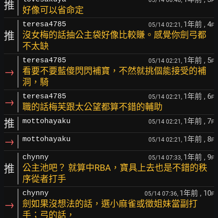
05/14 00:48,
F
推
好像可以省命定
1年前
, 4
teresa4785
05/14 02:21,
F
推
沒女梅的話抽公主袋好像比較賺。感覺你劍弓都
不太缺
1年前
, 5
teresa4785
05/14 02:21,
F
→
看要不要藍傻閃閃補寶，不然就挑個能接受的補
洞，騎
1年前
, 6
teresa4785
05/14 02:21,
F
→
職的話梅芙跟太公望都算不錯的輔助
1年前
, 7
推
mottohayaku
05/14 02:21,
F
1年前
, 8
→
mottohayaku
05/14 02:21,
F
1年前
, 9
chynny
05/14 07:33,
F
推
公主池吧？ 就算中RBA，寶具上去也是不錯的秩
序從者打手
1年前
, 10
chynny
05/14 07:36,
F
→
劍如果沒想法的話，選小麻雀或徵姐妹當副打
手；弓的話，