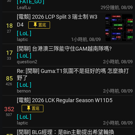
[
FATE_GO
]
30
LeafLu
29分鐘前
,
08/09
[電競] 2026 LCP Split 3 瑞士制 W3
D4
18
置底
27
[
LoL
]
laptic
1小時前
,
08/09
[閒聊] 台港澳三隊能守住GAM越南隊嗎?
17
[
LoL
]
33
question2
2小時前
,
08/09
Re: [閒聊] Guma:T1氛圍不是挺好的嗎 怎麼換打
野了
85
[
LoL
]
426
bernon
2小時前
,
08/09
[電競] 2026 LCK Regular Season W11D5
352
置底
507
[
LoL
]
laptic
2小時前
,
08/09
[閒聊] BLG經理：是Bin主動提出希望輪換