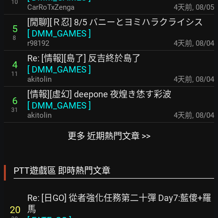
10
CarRoTxZenga
4天前
,
08/05
[閒聊][Ｒ忍] 8/5 バニーとヨミハラクライシス
5
[
DMM_GAMES
]
8
r98192
4天前
,
08/04
Re: [情報][島了] 反吉終於島了
4
[
DMM_GAMES
]
11
akitolin
4天前
,
08/04
[情報][虛幻] deepone 夜煌き恷す彩波
6
[
DMM_GAMES
]
31
akitolin
4天前
,
08/04
更多 近期熱門文章 >>
PTT遊戲區 即時熱門文章
Re: [日GO] 從者強化任務第二十彈 Day7:藍傻+羅
馬
20