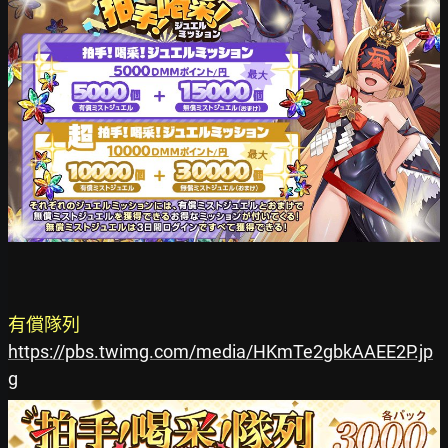
有償隊列
https://pbs.twimg.com/media/HKmTe2gbkAAEE2P.jp
g