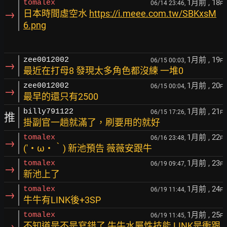
1月前
, 18
tomalex
06/14 23:46,
F
→
日本時間虛空水
https://i.meee.com.tw/SBKxsM
6.png
1月前
, 19
zee0012002
06/15 00:03,
F
→
最近在打母8 發現太多角色都沒練 一堆0
1月前
, 20
zee0012002
06/15 00:04,
F
→
最早的還只有2500
1月前
, 21
billy791122
06/15 17:26,
F
推
掛副官一趟就滿了，刷要用的就好
1月前
, 22
tomalex
06/16 23:48,
F
→
(′・ω・‵) 新池預告 薇薇安跟牛
1月前
, 23
tomalex
06/19 09:47,
F
→
新池上了
1月前
, 24
tomalex
06/19 11:44,
F
→
牛牛有LINK後+3SP
1月前
, 25
tomalex
06/19 11:45,
F
→
不知道是不是寫錯了 牛牛水屬性技能 LINK是衝跟