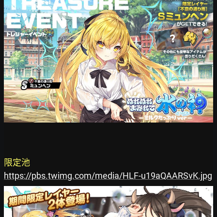
限定池
https://pbs.twimg.com/media/HLF-u19aQAARSvK.jpg