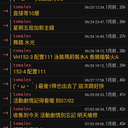
1月前
, 35
tomalex
06/20 12:34,
F
→
直接等10層
1月前
, 36
tomalex
06/24 23:47,
F
→
星期五追加新主線
1月前
, 37
tomalex
06/26 16:40,
F
→
舞踏 水光
1月前
, 38
tomalex
06/26 18:12,
F
→
VH152-3 配置111 泳裝瑪莉裝水A 香腸槍裝火A
1月前
, 39
tomalex
06/26 18:12,
F
→
152-4 配置111
1月前
, 40
tomalex
06/27 17:58,
F
→
(′・ω・‵) 最後1隊也出去了 這次跳好快
1月前
, 41
tomalex
06/29 09:33,
F
→
活動劇情記得看喔 到07/02
1月前
, 42
tomalex
07/02 08:34,
F
→
收集到今天 活動劇情別忘記 明天維修
1月前
, 43
tomalex
07/02 09:06,
F
→