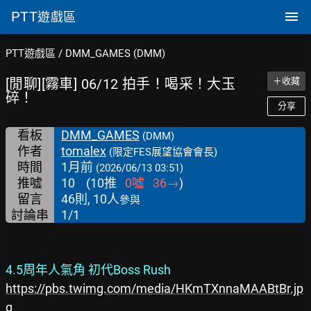
PTT
遊戲區
PTT遊戲區
/
DMM_GAMES (DMM)
[閒聊][霧車] 06/12 拍手！喝采！大玉
＋收藏
碎！
分享
看板
DMM_GAMES
(DMM)
作者
tomalex
(限定FES展望協會會長)
時間
1月前
(2026/06/13 03:51)
推噓
10
(
10
推
0
噓
36
→
)
留言
46則, 10人
參與
討論串
1/1
4.5周年人氣角 初代Boss Rush
https://pbs.twimg.com/media/HKmTXnnaMAABtBr.jp
g