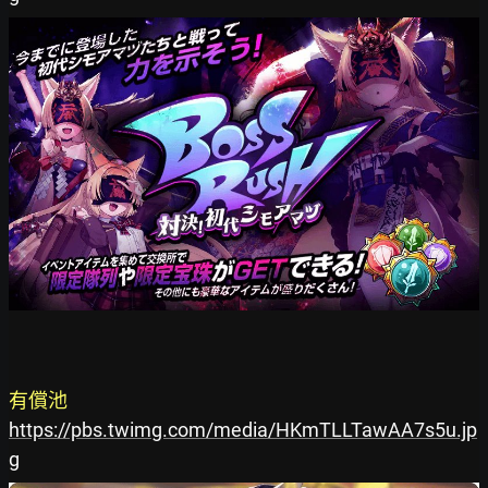
有償池
https://pbs.twimg.com/media/HKmTLLTawAA7s5u.jp
g