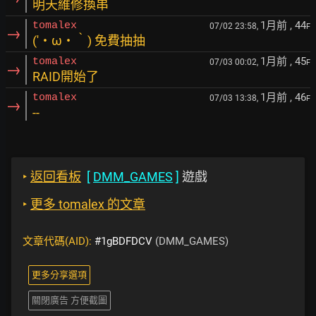
明天維修換串
1月前
, 44
tomalex
07/02 23:58,
F
→
(′・ω・‵) 免費抽抽
1月前
, 45
tomalex
07/03 00:02,
F
→
RAID開始了
1月前
, 46
tomalex
07/03 13:38,
F
→
--
‣
返回看板
[
DMM_GAMES
]
遊戲
‣
更多 tomalex 的文章
文章代碼(AID):
#1gBDFDCV
(DMM_GAMES)
更多分享選項
關閉廣告 方便截圖