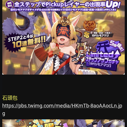
石頭包
https://pbs.twimg.com/media/HKmTb-8aoAAocLn.jp
g