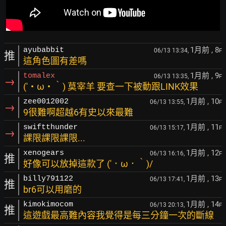
1月前
, 8
ayubabbit
06/13 13:34,
F
推
這角色圖有差嗎
1月前
, 9
tomalex
06/13 13:35,
F
→
(′・ω・‵) 莫宰羊 要查一下被動跟LINK效果
1月前
, 10
zee0012002
06/13 13:55,
F
→
9很難啊超越6有史以來最難
1月前
, 11
swiftthunder
06/13 15:17,
F
→
課限課限課限...
1月前
, 12
xenogears
06/13 16:16,
F
推
好像可以放掉這款了 (′．ω．‵)/
1月前
, 13
billy791122
06/13 17:41,
F
推
br6可以用磨的
1月前
, 14
kimokimocom
06/13 20:13,
F
推
這遊戲最高難內容我覺得是每三分鐘一次的斷線