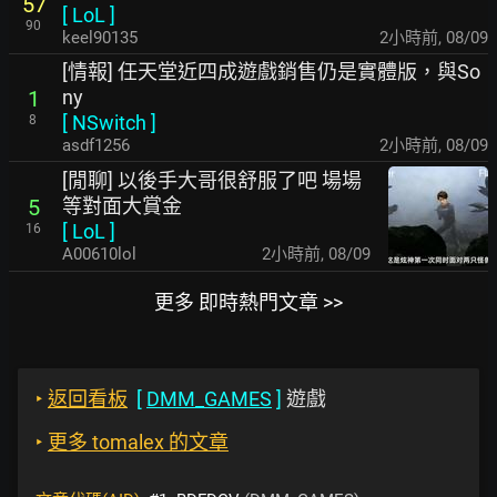
57
[
LoL
]
90
keel90135
2小時前
,
08/09
[情報] 任天堂近四成遊戲銷售仍是實體版，與So
ny
1
[
NSwitch
]
8
asdf1256
2小時前
,
08/09
[閒聊] 以後手大哥很舒服了吧 場場
等對面大賞金
5
[
LoL
]
16
A00610lol
2小時前
,
08/09
更多 即時熱門文章 >>
‣
返回看板
[
DMM_GAMES
]
遊戲
‣
更多 tomalex 的文章