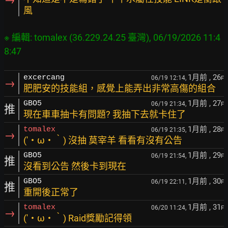
風
※ 編輯: tomalex (36.229.24.25 臺灣), 06/19/2026 11:4
1月前
, 26
excercang
06/19 12:14,
F
→
肥肥安的技能組，感覺上能弄出非常高傷的組合
1月前
, 27
GBO5
06/19 21:34,
F
推
現在車車抽卡有問題? 我抽下去就卡住了
1月前
, 28
tomalex
06/19 21:35,
F
→
(′・ω・‵) 沒抽 莫宰羊 看看有沒有公告
1月前
, 29
GBO5
06/19 21:54,
F
推
沒看到公告 然後卡到現在
1月前
, 30
GBO5
06/19 22:11,
F
推
重開後正常了
1月前
, 31
tomalex
06/20 11:24,
F
→
(′・ω・‵) Raid獎勵記得領