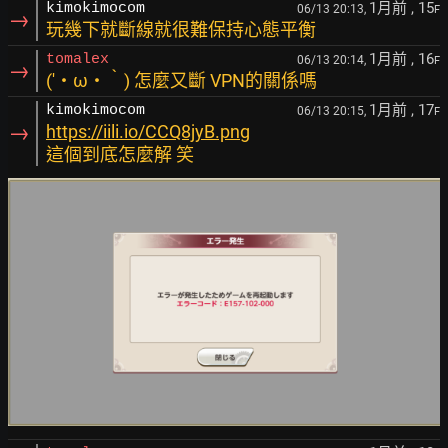
1月前
, 15
kimokimocom
06/13 20:13,
F
→
玩幾下就斷線就很難保持心態平衡
1月前
, 16
tomalex
06/13 20:14,
F
→
(′・ω・‵) 怎麼又斷 VPN的關係嗎
1月前
, 17
kimokimocom
06/13 20:15,
F
→
https://iili.io/CCQ8jyB.png
這個到底怎麼解 笑