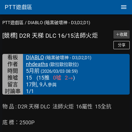
PTT
遊戲區
PTT遊戲區
/
DIABLO (暗黑破壞神 - D3,D2,D1)
[競標] D2R 天梯 DLC 16/15法師火炬
＋收藏
分享
看板
DIABLO
(暗黑破壞神 - D3,D2,D1)
作者
nhdeaths
(歐拉歐拉歐拉)
時間
5月前
(2026/03/03 08:59)
推噓
15
(
15
推
0
噓
2
→
)
留言
17則, 9人
參與
討論串
1/1
物 品 : D2R 天梯 DLC  法師火炬  16屬性  15全抗

底 標：2500P
