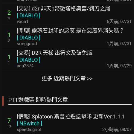
[交易] d2r 非天p幣徵塔格奧套/剃刀之尾
2
[
DIABLO
]
4
vaca1
6天前
,
07/31
[閒聊] 靈魂石封印的惡魔 是在惡魔界消失嗎？
1
[
DIABLO
]
3
songgood
1周前
,
07/31
[交易] D2R 天梯 出符文及破免版
1
[
DIABLO
]
1
aca2374
1周前
,
07/29
更多 近期熱門文章 >>
PTT遊戲區 即時熱門文章
[情報] Splatoon 斯普拉遁塗擊隊 更新Ver.1.1.1
7
[
NSwitch
]
13
speedingriot
2小時前
,
08/07