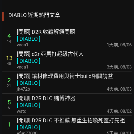
DIABLO 近期熱門文章
[問題] D2R 收藏解鎖問題
4
[
DIABLO
]
14
vaca1
1天前
,
08/06
[問題] d2r 亞馬打超級古代人
13
[
DIABLO
]
40
vaca1
3天前
,
08/03
[問題] 鑲材修理費用與術士build相關請益
2
[
DIABLO
]
21
jk472b
4天前
,
08/03
[閒聊] D2R DLC 賭博神器
5
[
DIABLO
]
6
wstd
4天前
,
08/02
[閒聊] D2R DLC 不推薦 無重生招喚死靈打先祖
1
[
DIABLO
]
1
efun77000
5天前
,
08/01