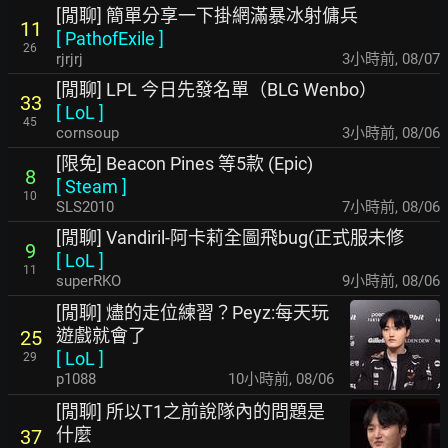
[閒聊] 簡單分享一下掛網滿暴冰射傭兵
11
[
PathofExile
]
26
rjrjrj
3小時前
,
08/07
[閒聊] LPL 今日先發名單（BLG Wenbo）
33
[
LoL
]
45
cornsoup
3小時前
,
08/06
[限免] Beacon Pines 等5款 (Epic)
8
[
Steam
]
10
SLS2010
7小時前
,
08/06
[閒聊] Vandiril-阿卡莉全圖飛bug(正式服未修
9
[
LoL
]
11
superRKO
9小時前
,
08/06
[閒聊] 燼的走位練習？Peyz:每天玩
遊戲就會了
25
[
LoL
]
29
p1088
10小時前
,
08/06
[閒聊] 所以T1之前說隊內的問題是
什麼
37