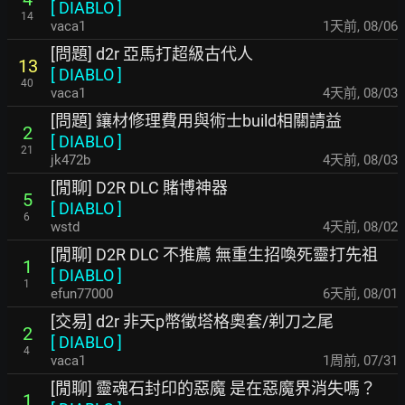
[
DIABLO
]
14
vaca1
1天前
,
08/06
[問題] d2r 亞馬打超級古代人
13
[
DIABLO
]
40
vaca1
4天前
,
08/03
[問題] 鑲材修理費用與術士build相關請益
2
[
DIABLO
]
21
jk472b
4天前
,
08/03
[閒聊] D2R DLC 賭博神器
5
[
DIABLO
]
6
wstd
4天前
,
08/02
[閒聊] D2R DLC 不推薦 無重生招喚死靈打先祖
1
[
DIABLO
]
1
efun77000
6天前
,
08/01
[交易] d2r 非天p幣徵塔格奧套/剃刀之尾
2
[
DIABLO
]
4
vaca1
1周前
,
07/31
[閒聊] 靈魂石封印的惡魔 是在惡魔界消失嗎？
1