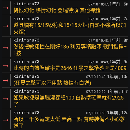
1年前
, 6
kirimaru73
07/10 10:47,
F
→
悔恨幻化 熱情幻化 亞瑞特頭 其他裸體
1年前
, 7
kirimaru73
07/10 10:48,
F
→
道具欄有15/15毀符和15/15火炬(白熱不強所以加
火炬)
1年前
, 8
kirimaru73
07/10 10:48,
F
→
然後把敏捷控在剛好136 利刃專精點滿 戰鬥指揮+
1技
1年前
, 9
kirimaru73
07/10 10:49,
F
→
此時的白熱準確率是2646 狂暴之擊準確率是4009
1年前
, 10
kirimaru73
07/10 10:49,
F
→
(狂暴之擊可以不用點 熱情有白送)
1年前
, 11
kirimaru73
07/10 10:50,
F
→
如果敏捷是無腦灌裸體100 白熱準確率就有2925
了
1年前
, 12
kirimaru73
07/10 10:50,
F
→
所以一千多肯定太低 弄高一點 有時裝備不小心就
送了