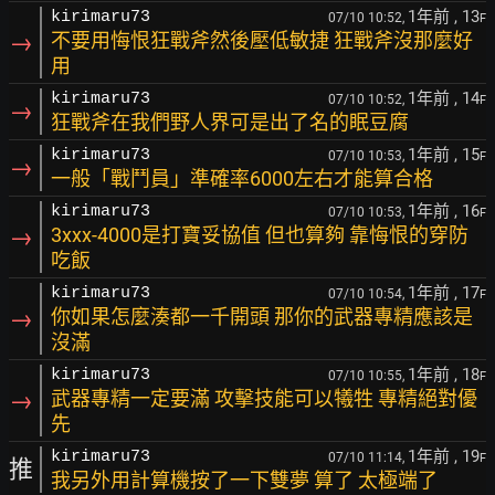
1年前
, 13
kirimaru73
07/10 10:52,
F
→
不要用悔恨狂戰斧然後壓低敏捷 狂戰斧沒那麼好
用
1年前
, 14
kirimaru73
07/10 10:52,
F
→
狂戰斧在我們野人界可是出了名的眠豆腐
1年前
, 15
kirimaru73
07/10 10:53,
F
→
一般「戰鬥員」準確率6000左右才能算合格
1年前
, 16
kirimaru73
07/10 10:53,
F
→
3xxx-4000是打寶妥協值 但也算夠 靠悔恨的穿防
吃飯
1年前
, 17
kirimaru73
07/10 10:54,
F
→
你如果怎麼湊都一千開頭 那你的武器專精應該是
沒滿
1年前
, 18
kirimaru73
07/10 10:55,
F
→
武器專精一定要滿 攻擊技能可以犧牲 專精絕對優
先
1年前
, 19
kirimaru73
07/10 11:14,
F
推
我另外用計算機按了一下雙夢 算了 太極端了