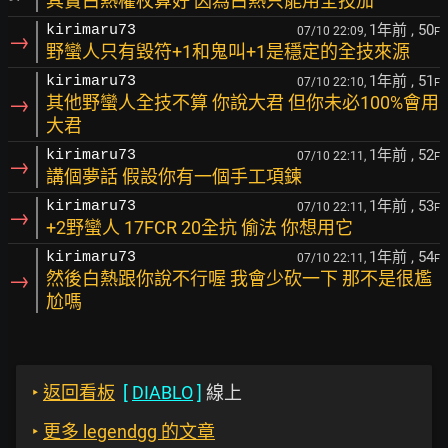
其實白熱權杖算好 因為白熱只能用全技加
1年前
, 50
kirimaru73
07/10 22:09,
F
→
野蠻人只有毀符+1和鬼叫+1是穩定的全技來源
1年前
, 51
kirimaru73
07/10 22:10,
F
→
其他野蠻人全技不算 你說大君 但你未必100%會用
大君
1年前
, 52
kirimaru73
07/10 22:11,
F
→
講個夢話 假設你有一個手工項鍊
1年前
, 53
kirimaru73
07/10 22:11,
F
→
+2野蠻人 17FCR 20全抗 偷法 你想用它
1年前
, 54
kirimaru73
07/10 22:11,
F
→
然後白熱跟你說不行喔 我會少砍一下 那不是很尷
尬嗎
‣
返回看板
[
DIABLO
]
線上
‣
更多 legendgg 的文章