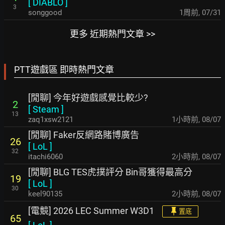
[
DIABLO
]
3
songgood
1周前
,
07/31
更多 近期熱門文章 >>
PTT遊戲區 即時熱門文章
[閒聊] 今年好遊戲感覺比較少?
2
[
Steam
]
13
zaq1xsw2121
1小時前
,
08/07
[閒聊] Faker反網路賭博廣告
26
[
LoL
]
32
itachi6060
2小時前
,
08/07
[閒聊] BLG TES虎撲評分 Bin哥獲得最高分
19
[
LoL
]
30
keel90135
2小時前
,
08/07
[電競] 2026 LEC Summer W3D1
置底
65