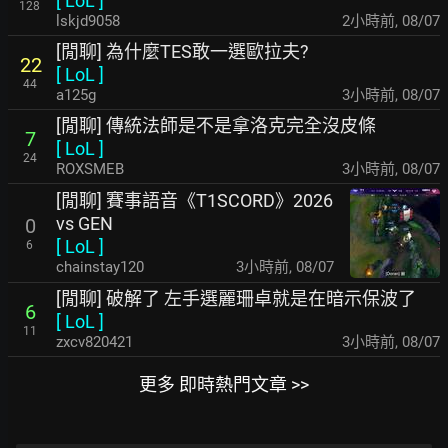
[
LoL
]
128
lskjd9058
2小時前
,
08/07
[閒聊] 為什麼TES敢一選歐拉夫?
22
[
LoL
]
44
a125g
3小時前
,
08/07
[閒聊] 傳統法師是不是拿洛克完全沒皮條
7
[
LoL
]
24
ROXSMEB
3小時前
,
08/07
[閒聊] 賽事語音《T1SCORD》2026
vs GEN
0
[
LoL
]
6
chainstay120
3小時前
,
08/07
[閒聊] 破解了 左手選麗珊卓就是在暗示保波了
6
[
LoL
]
11
zxcv820421
3小時前
,
08/07
更多 即時熱門文章 >>