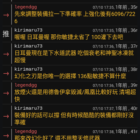
1年前
, 35
legendgg
07/10 17:35,
F
→
先來調整裝備拉一下準確率 上強化後有6096/722
6
1年前
, 36
kirimaru73
07/10 17:35,
F
推
喔喔 日耳曼喔 那你敏捷太省了 100灌下去吧
1年前
, 37
kirimaru73
07/10 17:36,
F
→
日耳曼現在是下水道武器 吃個衰老和神聖冰凍就
超慢
1年前
, 38
kirimaru73
07/10 17:36,
F
→
幻化之刃是你唯一的選擇 136點敏捷不算什麼
1年前
, 39
legendgg
07/10 17:36,
F
→
放煙火還是用德魯伊拿毀滅/鳳凰比較好玩 清場超
快
1年前
, 40
kirimaru73
07/10 17:37,
F
→
裝備好的話可以撐 但有時候酷酷的裝備都剛好沒
準確
1年前
, 41
legendgg
07/10 17:38,
F
→
那來改幻化好了 還不用整天修武器