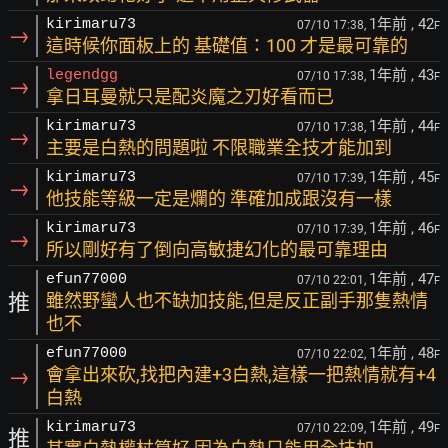
1年前
, 42
kirimaru73
07/10 17:38,
F
→
這時候你面板上的 基礎值：100 才是最可靠的
1年前
, 43
legendgg
07/10 17:38,
F
→
拿日耳曼就只是配炎魔之刃好看而已
1年前
, 44
kirimaru73
07/10 17:38,
F
→
主要是白熱的問題啦 不限職業全技才能加到
1年前
, 45
kirimaru73
07/10 17:39,
F
→
他技能等級一定是爛的 準確加成跟沒有一樣
1年前
, 46
kirimaru73
07/10 17:39,
F
→
所以剛好有了倒向高敏捷幻化的最可靠理由
1年前
, 47
efun77000
07/10 22:01,
F
推
雖然野蠻人也不缺加技能,但是反正副手那隻熱情
也不
1年前
, 48
efun77000
07/10 22:02,
F
→
會拿出來砍,找把內建+3白熱,這樣一把熱情就有+4
白熱
1年前
, 49
kirimaru73
07/10 22:09,
F
推