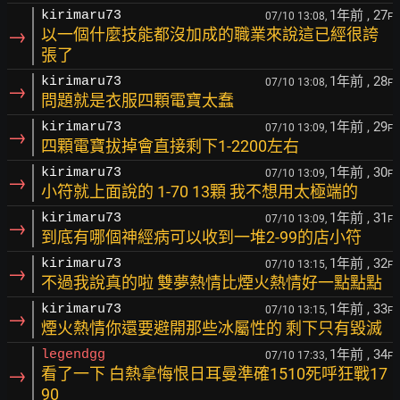
1年前
, 27
kirimaru73
07/10 13:08,
F
→
以一個什麼技能都沒加成的職業來說這已經很誇
張了
1年前
, 28
kirimaru73
07/10 13:08,
F
→
問題就是衣服四顆電寶太蠢
1年前
, 29
kirimaru73
07/10 13:09,
F
→
四顆電寶拔掉會直接剩下1-2200左右
1年前
, 30
kirimaru73
07/10 13:09,
F
→
小符就上面說的 1-70 13顆 我不想用太極端的
1年前
, 31
kirimaru73
07/10 13:09,
F
→
到底有哪個神經病可以收到一堆2-99的店小符
1年前
, 32
kirimaru73
07/10 13:15,
F
→
不過我說真的啦 雙夢熱情比煙火熱情好一點點點
1年前
, 33
kirimaru73
07/10 13:15,
F
→
煙火熱情你還要避開那些冰屬性的 剩下只有毀滅
1年前
, 34
legendgg
07/10 17:33,
F
→
看了一下 白熱拿悔恨日耳曼準確1510死呼狂戰17
90