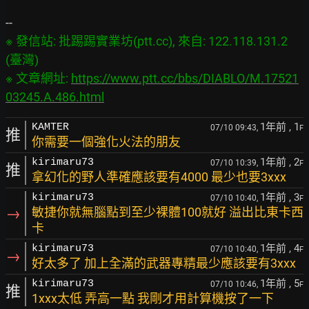
※ 發信站: 批踢踢實業坊(ptt.cc), 來自: 122.118.131.2 
(臺灣)

※ 文章網址: 
https://www.ptt.cc/bbs/DIABLO/M.17521
03245.A.486.html
1年前
, 1
KAMTER
07/10 09:43,
F
推
你需要一個強化火法的朋友
1年前
, 2
kirimaru73
07/10 10:39,
F
推
拿幻化的野人準確應該要有4000 最少也要3xxx
1年前
, 3
kirimaru73
07/10 10:40,
F
→
敏捷你就無腦點到至少裸體100就好 溢出比東卡西
卡
1年前
, 4
kirimaru73
07/10 10:40,
F
→
好太多了 加上全滿的武器專精最少應該要有3xxx
1年前
, 5
kirimaru73
07/10 10:46,
F
推
1xxx太低 弄高一點 我剛才用計算機按了一下