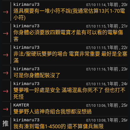
1年前
, 20
kirimaru73
07/10 11:14,
F
→
道具欄要有一堆小符不說(我通常估算13片1-70電
小符)
1年前
, 21
kirimaru73
07/10 11:15,
F
→
你身體必須要放四顆電寶才能有可以看的電擊傷
害
1年前
, 22
kirimaru73
07/10 11:15,
F
→
非法/聖硬玩雙夢的場合 電寶非常重要 最好是全塞
滿
1年前
, 23
kirimaru73
07/10 11:16,
F
→
可是你身體配裝沒了
1年前
, 24
kirimaru73
07/10 11:16,
F
→
雙夢唯一好處是安全 滿場混亂你死不了 但也打不
死怪
1年前
, 25
KAMTER
07/10 13:06,
F
→
雙夢野人這神奇組合我想都沒想過
1年前
, 26
kirimaru73
07/10 13:08,
F
推
我有湊到電傷1-4500的 還不算傭兵無限