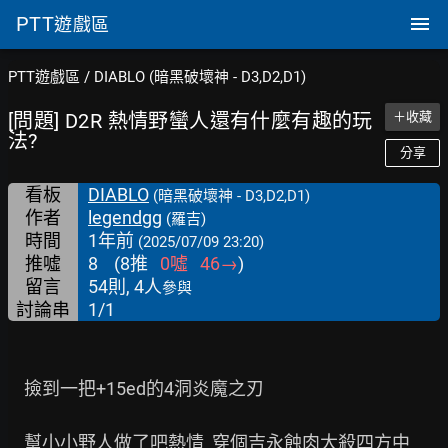
PTT
遊戲區
PTT遊戲區
/
DIABLO (暗黑破壞神 - D3,D2,D1)
[問題] D2R 熱情野蠻人還有什麼有趣的玩
＋收藏
法?
分享
看板
DIABLO
(暗黑破壞神 - D3,D2,D1)
作者
legendgg
(羅吉)
時間
1年前
(2025/07/09 23:20)
推噓
8
(
8
推
0
噓
46
→
)
留言
54則, 4人
參與
討論串
1/1
    撿到一把+15ed的4洞炎魔之刃

    幫小小野人做了吧熱情  穿個吉永蝕肉大殺四方中
