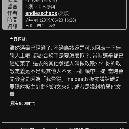
(0推
1噓 0→
)
留言
1則，0人
參與
作者
endlesschaos
(米糕)
時間
7年前
(2019/06/23 16:28)
資訊
0
image
2
link
2
內容預覽:
雖然選舉已經過了. 不過應該還是可以回應一下無
聊人士吧. 都說合規了是要怎麼掀？. 當時選舉都已
經結束了. 過去的其他參選人叫做政敵???. 你的政
敵定義是不是跟其他人不太一樣. 順帶一提. 當時會
開分身是因為「我覺得」 naideath 板友講話硬是
要隱射板主針對他的文來判. 或者是諷刺檢舉他文
章
(還有860個字)