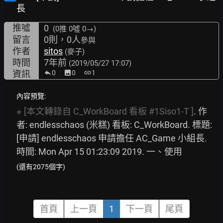
長
推噓
0
(0推
0噓 0→
)
留言
0則，0人
參與
作者
sitos
(麥子)
時間
7年前
(2019/05/27 17:07)
資訊
0
image
0
link
1
內容預覽:
※
[本文轉錄自
C_WorkBoard
看板
#1Siso1-T
]
. 作
者: endlesschaos (米糕) 看板: C_WorkBoard. 標題: 
[申請] endlesschaos 申請擔任 AC_Game 小組長. 
時間: Mon Apr 15 01:23:09 2019. 一、使用
(還有2075個字)
首頁
上一頁
1
下一頁
尾頁