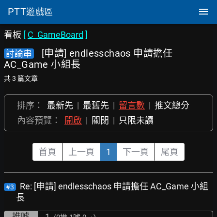
PTT
遊戲區
看板
[
C_GameBoard
]
[申請] endlesschaos 申請擔任
討論串
AC_Game 小組長
共 3 篇文章
排序：
最新先
|
最舊先
|
留言數
|
推文總分
內容預覽：
開啟
|
關閉
|
只限未讀
首頁
上一頁
1
下一頁
尾頁
Re: [申請] endlesschaos 申請擔任 AC_Game 小組
#3
長
推噓
-1