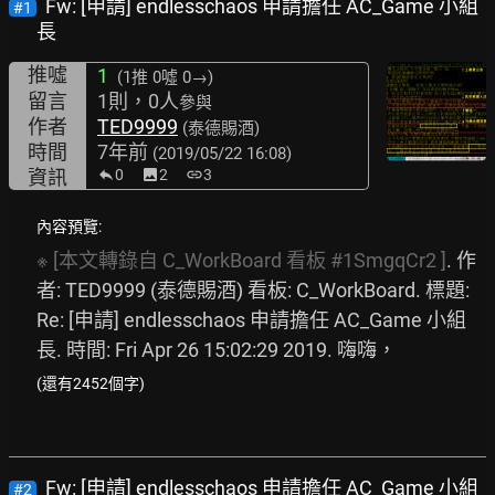
Fw: [申請] endlesschaos 申請擔任 AC_Game 小組
#1
長
推噓
1
(1推
0噓 0→
)
留言
1則，0人
參與
作者
TED9999
(泰德賜酒)
時間
7年前
(2019/05/22 16:08)
資訊
0
image
2
link
3
內容預覽:
※
[本文轉錄自
C_WorkBoard
看板
#1SmgqCr2
]
. 作
者: TED9999 (泰德賜酒) 看板: C_WorkBoard. 標題: 
Re: [申請] endlesschaos 申請擔任 AC_Game 小組
長. 時間: Fri Apr 26 15:02:29 2019. 嗨嗨，
(還有2452個字)
Fw: [申請] endlesschaos 申請擔任 AC_Game 小組
#2