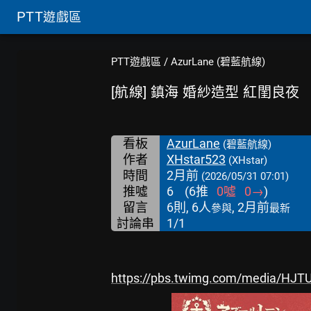
PTT
遊戲區
PTT遊戲區
/
AzurLane (碧藍航線)
[航線] 鎮海 婚紗造型 紅閨良夜
看板
AzurLane
(碧藍航線)
作者
XHstar523
(XHstar)
時間
2月前
(2026/05/31 07:01)
推噓
6
(
6
推
0
噓
0
→
)
留言
6則, 6人
, 2月前
參與
最新
討論串
1/1
https://pbs.twimg.com/media/HJT