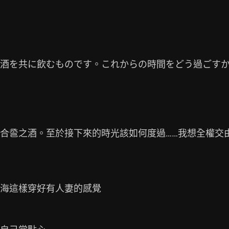
酒を共に飲むものです。これからの時間をどう過ごすか
合巹之酒。至於接下來的時光該如何度過……我想全權交
海這樣穿好有人妻的感覺
