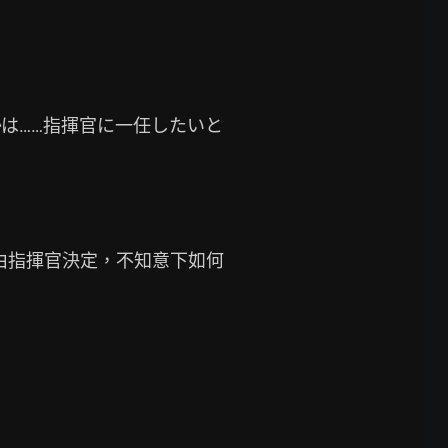
は……指揮官に一任したいと
由指揮官決定，不知意下如何