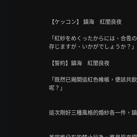
【ケッコン】 鎮海　紅閨良夜

「紅紗をめくったからには、合卺の
存じますが、いかがでしょうか？」

【誓約】鎮海　紅閨良夜

「既然已揭開這紅色帷帳，便該共飲
呢？」

這次剛好三種風格的婚紗各一件，鎮