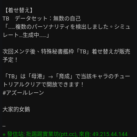
【着せ替え】

TB　データセット：無数の自己

「……複数のパーソナリティを検出しました。シミュ
レート…生成中……」

次回メンテ後、特殊秘書艦枠「TB」着せ替えが販売
予定！

「TB」は「母港」→「育成」で当該キャラのチュー
トリアルクリアで開放できます！

#アズールレーン

大家的女鵝

※ 發信站: 批踢踢實業坊(ptt.cc), 來自: 49.215.44.144 