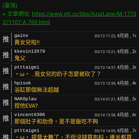
(臺灣)

※ 文章網址: 
https://www.ptt.cc/bbs/AzurLane/M.1773
371107.A.769.html
4月前
, 1
gainx
03/13 11:22,
F
推
賣女兒啦!!
4月前
, 2
kkevin13579
03/13 13:21,
F
推
鬼父
4月前
, 3
ptttaigei
03/13 14:37,
F
推
・ω・ ..我女兒的奶子怎麼被砍了？
4月前
, 4
hpisok
03/13 15:59,
F
推
浴缸那個無法超越
4月前
, 5
NAKOplau
03/14 01:21,
F
推
捏他EVA?
4月前
, 6
vincent6306
03/14 13:58,
F
推
那個肚子和肋骨，是不是飯吃不夠
4月前
, 7
ptttaigei
03/14 14:00,
F
推
・ω・ 提督太難了，不但沒錢買布料，連米都買