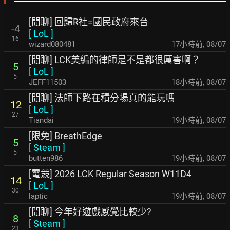
[閒聊] 回歸R社=國民政府來台
-4
[
LoL
]
16
wizard080481
17小時前
,
08/07
[閒聊] LCK美編的律師是不是都很厲害啊？
5
[
LoL
]
5
JEFF11503
18小時前
,
08/07
[閒聊] 法師下路在積分場真的能玩嗎
12
[
LoL
]
27
Tiandai
19小時前
,
08/07
[限免] BreathEdge
5
[
Steam
]
5
butten986
19小時前
,
08/07
[電競] 2026 LCK Regular Season W11D4
14
[
LoL
]
30
laptic
19小時前
,
08/07
[閒聊] 今年好遊戲感覺比較少?
8
[
Steam
]
23