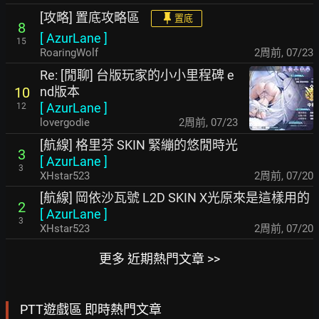
[攻略] 置底攻略區
置底
8
[
AzurLane
]
15
RoaringWolf
2周前
,
07/23
Re: [閒聊] 台版玩家的小小里程碑 e
nd版本
10
[
AzurLane
]
12
lovergodie
2周前
,
07/23
[航線] 格里芬 SKIN 緊繃的悠閒時光
3
[
AzurLane
]
3
XHstar523
2周前
,
07/20
[航線] 岡依沙瓦號 L2D SKIN X光原來是這樣用的
2
[
AzurLane
]
3
XHstar523
2周前
,
07/20
更多 近期熱門文章 >>
PTT遊戲區 即時熱門文章