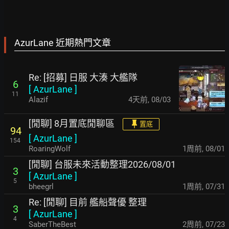
AzurLane 近期熱門文章
Re: [招募] 日服 大湊 大艦隊
6
[
AzurLane
]
11
Alazif
4天前
,
08/03
[閒聊] 8月置底閒聊區
置底
94
[
AzurLane
]
154
RoaringWolf
1周前
,
08/01
[閒聊] 台服未來活動整理2026/08/01
3
[
AzurLane
]
5
bheegrl
1周前
,
07/31
Re: [閒聊] 目前 艦船聲優 整理
3
[
AzurLane
]
4
SaberTheBest
2周前
,
07/23