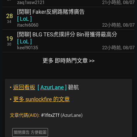
zaq1xsw2121
21小時前
,
08/07
[閒聊] Faker反網路賭博廣告
28
[
LoL
]
34
itachi6060
22小時前
,
08/07
[閒聊] BLG TES虎撲評分 Bin哥獲得最高分
19
[
LoL
]
30
keel90135
22小時前
,
08/07
更多 即時熱門文章 >>
‣
返回看板
[
AzurLane
]
碧航
‣
更多 sunlockfire 的文章
文章代碼(AID):
#1fitxZTf
(AzurLane)
關閉廣告 方便截圖