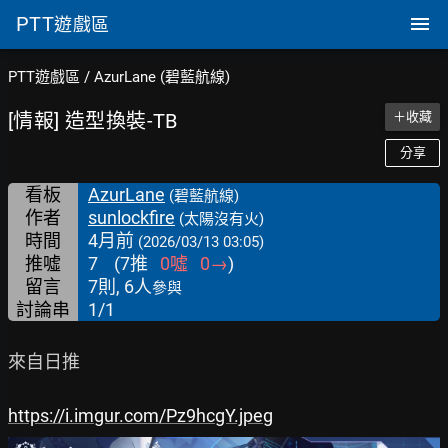
PTT
遊戲區
PTT遊戲區
/
AzurLane (碧藍航線)
[情報] 造型換裝-TB
＋收藏
分享
看板
AzurLane
(碧藍航線)
作者
sunlockfire
(太陽沒有火)
時間
4月前
(2026/03/13 03:05)
推噓
7
(
7
推
0
噓
0
→
)
留言
7則, 6人
參與
討論串
1/1
來自日推

https://i.imgur.com/Pz9hcgY.jpeg